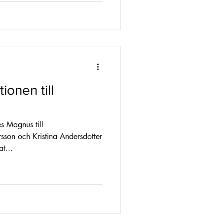
ionen till
 Magnus till
rsson och Kristina Andersdotter
t...