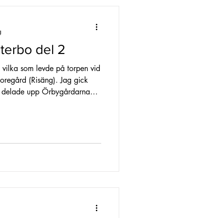
g
terbo del 2
m vilka som levde på torpen vid
toregård (Risäng). Jag gick
om delade upp Örbygårdarna
skulle kunna varit det första
ens inlägg kommer jag försöka
0. I boken ”Där färdvägar
sterbo och det är de tre
rdningen efter. Slutligen, så