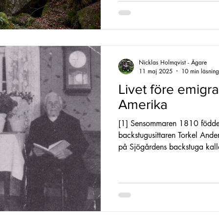
Nicklas Holmqvist - Ägare
11 maj 2025
10 min läsning
Livet före emigrat
Amerika
[1] Sensommaren 1810 föddes
backstugusittaren Torkel Ande
på Sjögårdens backstuga kalla