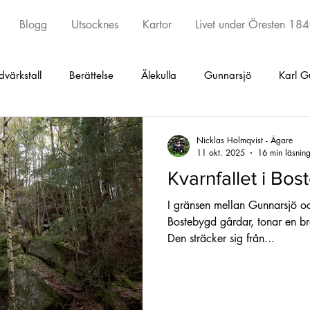
Blogg
Utsocknes
Kartor
Livet under Öresten 18
dvärkstall
Berättelse
Älekulla
Gunnarsjö
Karl G
ed
Torestorp
Öxabäck
Örby
Kinna
Skephu
Nicklas Holmqvist - Ägare
11 okt. 2025
16 min läsnin
Kvarnfallet i Bo
y och Kattunga
Sätila
Tostared
Seglora
Kinna
I gränsen mellan Gunnarsjö oc
Bostebygd gårdar, tonar en br
Den sträcker sig från...
Undantagskontrakt
Äldsta artikeln
Fotskäl
Promen