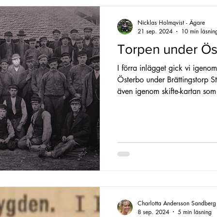
Nicklas Holmqvist - Ägare
21 sep. 2024
10 min läsnin
Torpen under Ös
I förra inlägget gick vi igeno
Österbo under Brättingstorp S
även igenom skifte-kartan s
och mina tankar om vilket som 
torpet från 1790-talet. I dag
reda ut alla liv fram till 190
mötas” nämns tre torp under Ö
torpare som jag kommer utgå o
är det här min tolk
Charlotta Andersson Sandberg
8 sep. 2024
5 min läsning