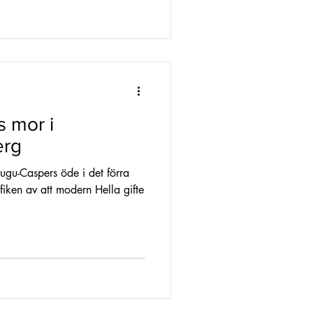
 mor i
erg
tugu-Caspers öde i det förra
yfiken av att modern Hella gifte