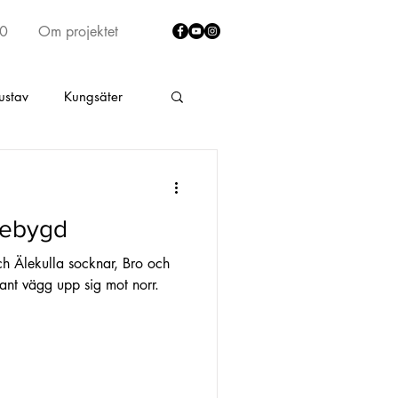
40
Om projektet
ustav
Kungsäter
lt
Fritsla
g
stebygd
rumma
Skene by
h Älekulla socknar, Bro och
ant vägg upp sig mot norr.
ad södra Älekulla