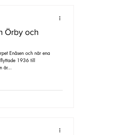
n Örby och
torpet Enåsen och när ena
flyttade 1936 till
 är...
g