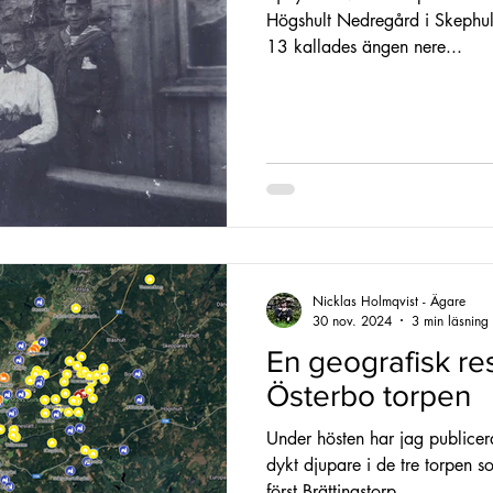
Högshult Nedregård i Skephult
13 kallades ängen nere...
Nicklas Holmqvist - Ägare
30 nov. 2024
3 min läsning
En geografisk resa
Österbo torpen
Under hösten har jag publicera
dykt djupare i de tre torpen 
först Brättingstorp...