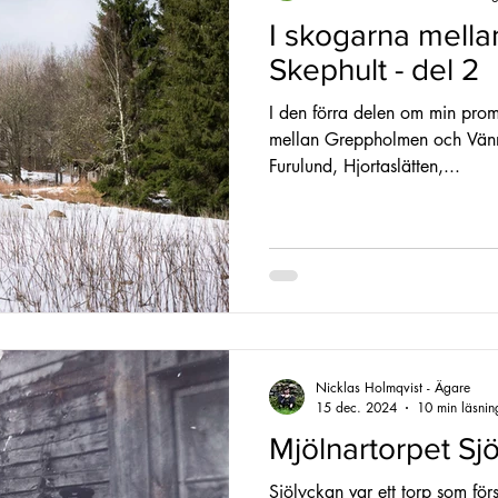
I skogarna mella
Skephult - del 2
I den förra delen om min pro
mellan Greppholmen och Vänn
Furulund, Hjortaslätten,...
Nicklas Holmqvist - Ägare
15 dec. 2024
10 min läsnin
Mjölnartorpet Sjö
Sjölyckan var ett torp som fö