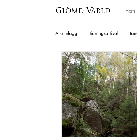
Glömd Värld
Hem
Alla inlägg
tidningsartikel
tan
Grimmared
Istorp
Horr
Berghem
Hajom
Surteb
Charlotta Andersson Sandberg
Folkminnen från Skephult