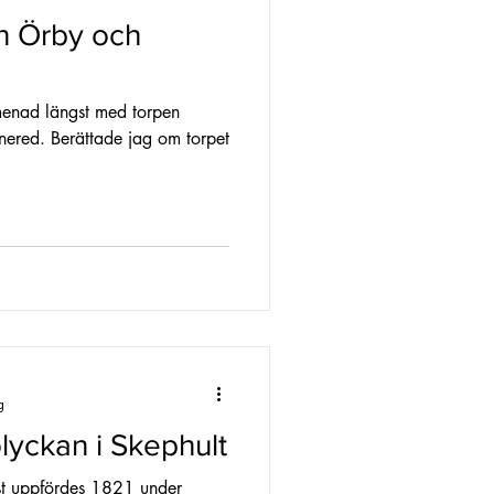
n Örby och
menad längst med torpen
ered. Berättade jag om torpet
g
lyckan i Skephult
rst uppfördes 1821 under