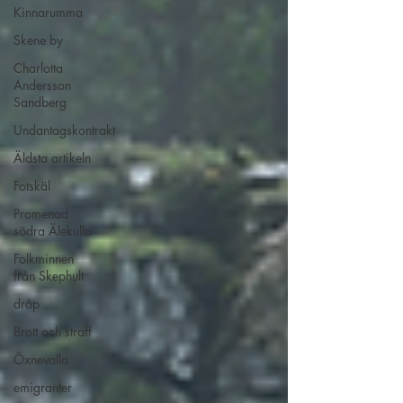
Kinnarumma
Skene by
Charlotta
Andersson
Sandberg
Undantagskontrakt
Äldsta artikeln
Fotskäl
Promenad
södra Älekulla
Folkminnen
från Skephult
dråp
Brott och straff
Öxnevalla
emigranter