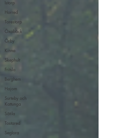
Istorp
Horred
Torestorp
Öxabäck
Örby
Kinna
Skephult
Fritsla
Berghem
Hajom
Surteby och
Kattunga
Sätila
Tostared
Seglora