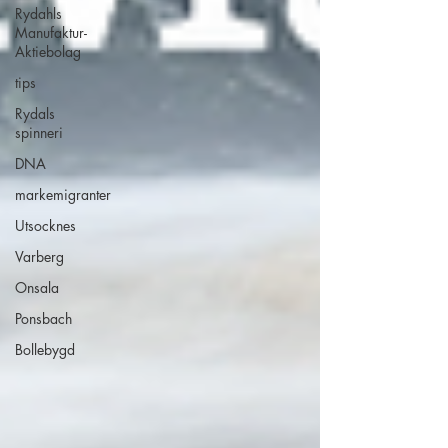
Rydahls
Manufaktur-
Aktiebolag
tips
Rydals
spinneri
DNA
markemigranter
Utsocknes
Varberg
Onsala
Ponsbach
Bollebygd