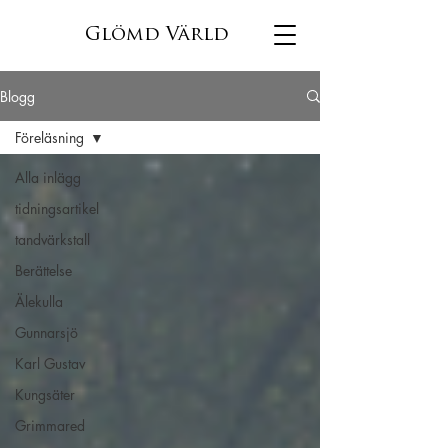
Glömd Värld
Blogg
Föreläsning
Alla inlägg
tidningsartikel
tandvärkstall
Berättelse
Älekulla
Gunnarsjö
Karl Gustav
Kungsäter
Grimmared