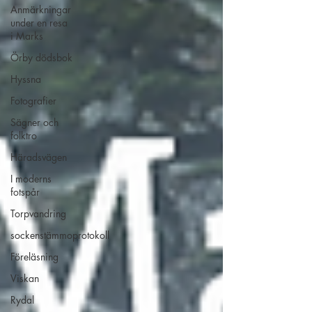
Anmärkningar
under en resa
i Marks
Örby dödsbok
Hyssna
Fotografier
Sägner och
folktro
Häradsvägen
I moderns
fotspår
Torpvandring
sockenstämmoprotokoll
Föreläsning
Viskan
Rydal