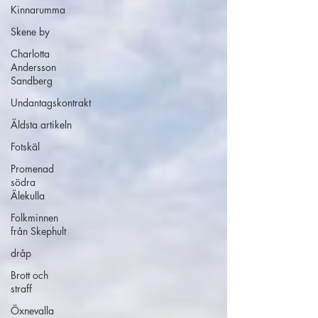
Kinnarumma
Skene by
Charlotta
Andersson
Sandberg
Undantagskontrakt
Äldsta artikeln
Fotskäl
Promenad
södra
Älekulla
Folkminnen
från Skephult
dråp
Brott och
straff
Öxnevalla