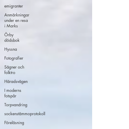
emigranter
Anmärkningar
under en resa
i Marks
Örby
dödsbok
Hyssna
Fotografier
Sägner och
folktro
Häradsvägen
I moderns
fotspår
Torpvandring
sockenstämmoprotokoll
Föreläsning