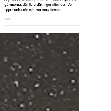
Charlotta Andersson Sandberg
16 mars 2021
5 min läsning
...vistas i Amerika
Jag hittade ett utdrag ur ett förmyndarskapsprotokoll i
gömmorna, där flera släktingar nämndes. Det
upprättades när min mormors farmor...