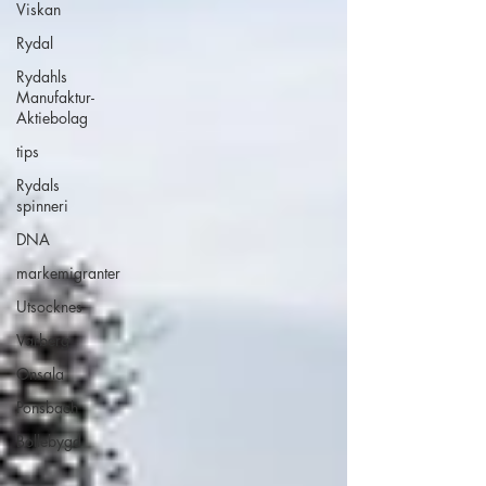
Viskan
Rydal
Rydahls
Manufaktur-
Aktiebolag
tips
Rydals
spinneri
DNA
markemigranter
Utsocknes
Varberg
Onsala
Ponsbach
Bollebygd