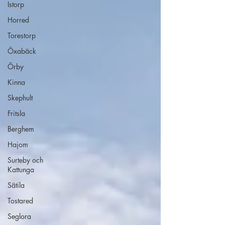
Istorp
Horred
Torestorp
Öxabäck
Örby
Kinna
Skephult
Fritsla
Berghem
Hajom
Surteby och
Kattunga
Sätila
Tostared
Seglora