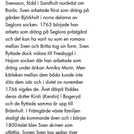
Svensson, född i Sandhult nordväst om 
Borås. Sven arbetade först som dräng på 
gården Björkhult i norra delarna av 
Seglora socken. 1763 började han 
arbeta som dräng på Seglora prästgård 
och det kan ha varit nu som en romans 
mellan Sven och Britta tog sin form. Sven 
flyttade dock vidare till Freabygd i 
Hajom socken där han arbetade som 
dräng under änkan Annika Murin. Men 
kärleken mellan dem båda kunde inte 
slita dem isär och i slutet av november 
1766 vigdes de. Året därpå föddes 
deras dotter Kirsti (Kerstin) i Bogeryd 
och de flyttade samma år upp till 
Brämhult. I Främgärde växte familjen 
stadigt de kommande åren och i början 
1800-talet blev Sven skriven som 
utfattig. Sonen Sven tog sedan över 