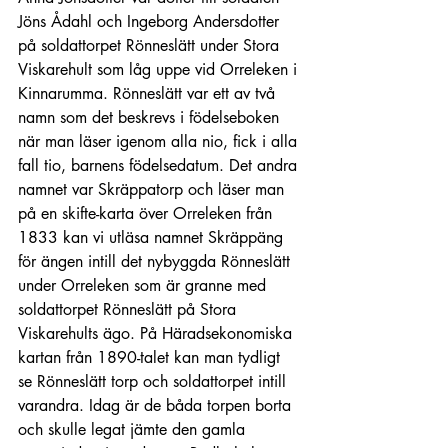
Jöns Ådahl och Ingeborg Andersdotter 
på soldattorpet Rönneslätt under Stora 
Viskarehult som låg uppe vid Orreleken i 
Kinnarumma. Rönneslätt var ett av två 
namn som det beskrevs i födelseboken 
när man läser igenom alla nio, fick i alla 
fall tio, barnens födelsedatum. Det andra 
namnet var Skräppatorp och läser man 
på en skifte-karta över Orreleken från 
1833 kan vi utläsa namnet Skräppäng 
för ängen intill det nybyggda Rönneslätt 
under Orreleken som är granne med 
soldattorpet Rönneslätt på Stora 
Viskarehults ägo. På Häradsekonomiska 
kartan från 1890-talet kan man tydligt 
se Rönneslätt torp och soldattorpet intill 
varandra. Idag är de båda torpen borta 
och skulle legat jämte den gamla 