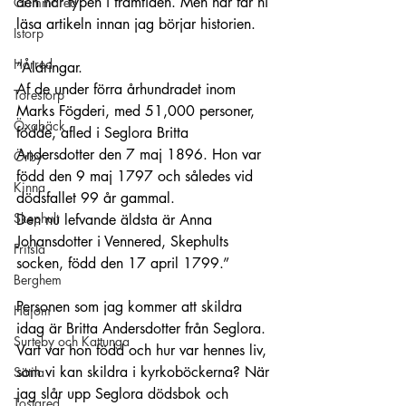
den här typen i framtiden. Men här får ni 
Grimmared
läsa artikeln innan jag börjar historien.
Istorp
Horred
”Åldringar.
Af de under förra århundradet inom 
Torestorp
Marks Fögderi, med 51,000 personer, 
Öxabäck
födde, afled i Seglora Britta 
Andersdotter den 7 maj 1896. Hon var 
Örby
född den 9 maj 1797 och således vid 
Kinna
dödsfallet 99 år gammal.
Skephult
Den nu lefvande äldsta är Anna 
Johansdotter i Vennered, Skephults 
Fritsla
socken, född den 17 april 1799.”
Berghem
Personen som jag kommer att skildra 
Hajom
idag är Britta Andersdotter från Seglora. 
Surteby och Kattunga
Vart var hon född och hur var hennes liv, 
som vi kan skildra i kyrkoböckerna? När 
Sätila
jag slår upp Seglora dödsbok och 
Tostared