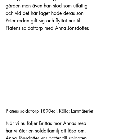
gården men även han stod som utfattig 
och vid det här laget hade deras son 
Peter redan gift sig och flyttat ner till 
Flatens soldattorp med Anna Jönsdotter.
Flatens soldattorp 1890-tal. Källa: Lantmäteriet
När vi nu följer Brittas mor Annas resa 
har vi åter en soldatfamilj att läsa om. 
Anna Jönsdotter var dotter till soldaten 