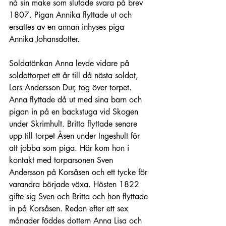
nå sin make som slutade svara på brev 
1807. Pigan Annika flyttade ut och 
ersattes av en annan inhyses piga 
Annika Johansdotter.
Soldatänkan Anna levde vidare på 
soldattorpet ett år till då nästa soldat, 
Lars Andersson Dur, tog över torpet.  
Anna flyttade då ut med sina barn och 
pigan in på en backstuga vid Skogen 
under Skrimhult. Britta flyttade senare 
upp till torpet Åsen under Ingeshult för 
att jobba som piga. Här kom hon i 
kontakt med torparsonen Sven 
Andersson på Korsåsen och ett tycke för 
varandra började växa. Hösten 1822 
gifte sig Sven och Britta och hon flyttade 
in på Korsåsen. Redan efter ett sex 
månader föddes dottern Anna Lisa och 