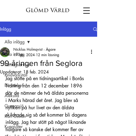
Glömd Värld
Inlägg
Alla inlägg
Nicklas Holmqvist - Ägare
Alla inlägg
17 feb. 2024
12 min läsning
99-åringen från Seglora
tidningsartikel
Uppdaterat:
18 feb. 2024
tandvärkstall
Jag stötte på en tidningsartikel i Borås 
Berättelse
Tidning från den 12 december 1896 
där de nämner de två äldsta personerna 
Älekulla
i Marks härad det året. Jag blev så 
Gunnarsjö
nyfiken på hur livet av den äldsta 
skildrade sig så det kommer bli dagens 
Karl Gustav
inlägg. Jag har stött på något liknande 
Kungsäter
tidigare så kanske det kommer fler av 