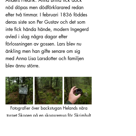
Anders Fredrik. Anna Britta fick dock 
nöd döpas men dödförklarared redan 
efter två timmar. I februari 1836 föddes 
deras siste son Per Gustav och det som 
inte fick hända hände, modern Ingegerd 
avled i slag några dagar efter 
förlossningen av gossen. Lars blev nu 
änkling men han gifte senare om sig 
med Anna Lisa Larsdotter och familjen 
blev ännu större.
Fotografier över backstugan Helands nära 
torpet Skogen på en skogsremsa för Skrimhult
Änkan Annas son Sven flyttade 1817 till 