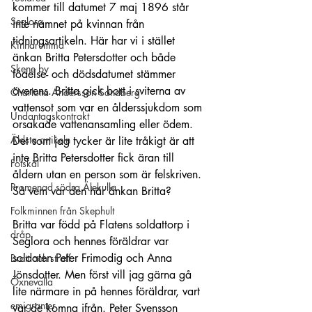
kommer till datumet 7 maj 1896 står 
Seglora
inte namnet på kvinnan från 
tidningsartikeln. Här har vi i stället 
Kinnarumma
änkan Britta Petersdotter och både 
Skene by
födelse- och dödsdatumet stämmer 
överens. Britta gick bort i sviterna av 
Charlotta Andersson Sandberg
vattensot som var en ålderssjukdom som 
Undantagskontrakt
orsakade vattenansamling eller ödem. 
Äldsta artikeln
Det som jag tycker är lite tråkigt är att 
inte Britta Petersdotter fick äran till 
Fotskäl
åldern utan en person som är felskriven. 
Promenad södra Älekulla
Så vem var den här änkan Britta?
Folkminnen från Skephult
Britta var född på Flatens soldattorp i 
dråp
Seglora och hennes föräldrar var 
soldaten Peter Frimodig och Anna 
Brott och straff
Jönsdotter. Men först vill jag gärna gå 
Öxnevalla
lite närmare in på hennes föräldrar, vart 
emigranter
var de komna ifrån. Peter Svensson 