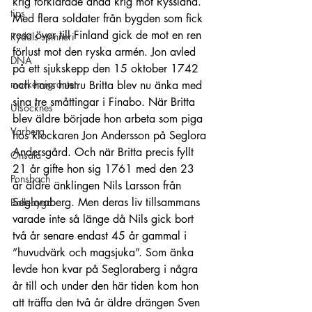
krig förklarade ändå krig mot Ryssland. 
tips
Med flera soldater från bygden som fick 
resa över till Finland gick de mot en ren 
Rydals spinneri
förlust mot den ryska armén. Jon avled 
DNA
på ett sjukskepp den 15 oktober 1742 
markemigranter
och hans hustru Britta blev nu änka med 
sina tre småttingar i Finabo. När Britta 
Utsocknes
blev äldre började hon arbeta som piga 
Varberg
hos klockaren Jon Andersson på Seglora 
Andersgård. Och när Britta precis fyllt 
Onsala
21 år gifte hon sig 1761 med den 23 
Ponsbach
år äldre änklingen Nils Larsson från 
Segloraberg. Men deras liv tillsammans 
Bollebygd
varade inte så länge då Nils gick bort 
två år senare endast 45 år gammal i 
”huvudvärk och magsjuka”. Som änka 
levde hon kvar på Segloraberg i några 
år till och under den här tiden kom hon 
att träffa den två år äldre drängen Sven 