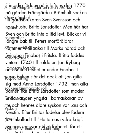
Frimodig föddes på julaftons dag 1770 
Anmärkningar under en resa i Marks
på gården Främgärde i Brämhult socken 
Örby dödsbok
till gårdsbrukaren Sven Svensson och 
hans hustru Britta Jonsdotter. Men här har 
Hyssna
Sven och Britta inte alltid levt. Blickar vi 
Fotografier
längre bak till Peters morföräldrar 
Sägner och folktro
kommer vi tillbaka till Marks härad och 
Svinabo (Finabo) i Fritsla. Britta föddes 
Häradsvägen
vintern 1740 till soldaten Jon Ryberg 
I moderns fotspår
och Britta Larsdotter under Finabo. I 
vigselboken står det dock att Jon gifte 
Torpvandring
sig med Anna Larsdotter 1732, men alla 
sockenstämmoprotokoll
barnen har Britta Larsdotter som moder. 
Britta var den yngsta i barnaskaran av 
Föreläsning
tre och hennes äldre syskon var Lars och 
Viskan
Kerstin. Efter Brittas födelse blev fadern 
Rydal
Jon inkallad till ”Hattarnas ryska krig”. 
Sverige som var dåligt förberett för ett 
Rydahls Manufaktur-Aktiebolag