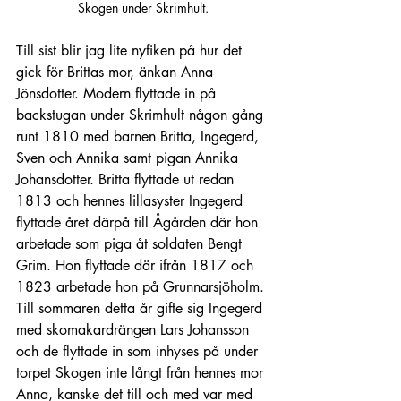
Skogen under Skrimhult.
Till sist blir jag lite nyfiken på hur det 
gick för Brittas mor, änkan Anna 
Jönsdotter. Modern flyttade in på 
backstugan under Skrimhult någon gång 
runt 1810 med barnen Britta, Ingegerd, 
Sven och Annika samt pigan Annika 
Johansdotter. Britta flyttade ut redan 
1813 och hennes lillasyster Ingegerd 
flyttade året därpå till Ågården där hon 
arbetade som piga åt soldaten Bengt 
Grim. Hon flyttade där ifrån 1817 och 
1823 arbetade hon på Grunnarsjöholm. 
Till sommaren detta år gifte sig Ingegerd 
med skomakardrängen Lars Johansson 
och de flyttade in som inhyses på under 
torpet Skogen inte långt från hennes mor 
Anna, kanske det till och med var med 