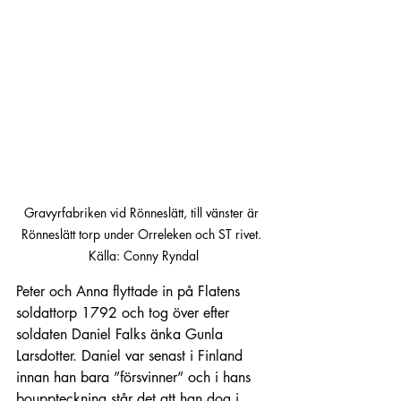
Gravyrfabriken vid Rönneslätt, till vänster är 
Rönneslätt torp under Orreleken och ST rivet. 
Källa: Conny Ryndal
Peter och Anna flyttade in på Flatens 
soldattorp 1792 och tog över efter 
soldaten Daniel Falks änka Gunla 
Larsdotter. Daniel var senast i Finland 
innan han bara ”försvinner” och i hans 
bouppteckning står det att han dog i 