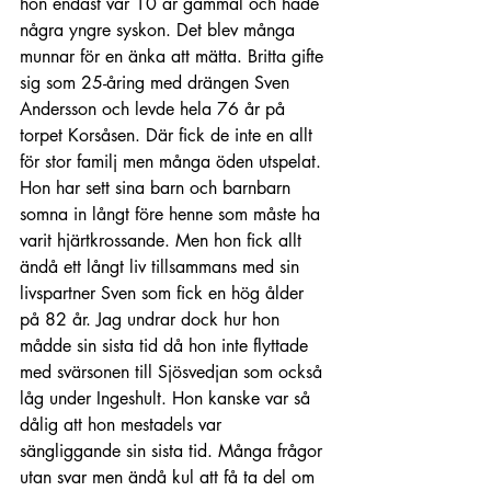
hon endast var 10 år gammal och hade 
några yngre syskon. Det blev många 
munnar för en änka att mätta. Britta gifte 
sig som 25-åring med drängen Sven 
Andersson och levde hela 76 år på 
torpet Korsåsen. Där fick de inte en allt 
för stor familj men många öden utspelat. 
Hon har sett sina barn och barnbarn 
somna in långt före henne som måste ha 
varit hjärtkrossande. Men hon fick allt 
ändå ett långt liv tillsammans med sin 
livspartner Sven som fick en hög ålder 
på 82 år. Jag undrar dock hur hon 
mådde sin sista tid då hon inte flyttade 
med svärsonen till Sjösvedjan som också 
låg under Ingeshult. Hon kanske var så 
dålig att hon mestadels var 
sängliggande sin sista tid. Många frågor 
utan svar men ändå kul att få ta del om 