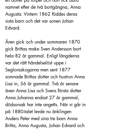
en dotter på torpet och hon fick bära 
namnet efter de två bortgångna, Anna 
Augusta. Vintern 1862 föddes deras 
sista barn och det var sonen Johan 
Edvard.
Åren gick och under sommaren 1870 
gick Brittas make Sven Andersson bort 
hela 82 år gammal. Enligt längderna 
var det rätt händelselöst uppe i 
Segloraskogarna men sent 1877 
somnade Brittas dotter och hustrun Anna 
Lisa in, 56 år gammal. Två år senare 
även Anna Lisa och Svens första dotter 
Anna Johanna endast 27 år gammal, 
dödsorsak har inte angetts. När vi går in 
på 1880-talet levde nu änklingen 
Anders Peter med sina tre barn Anna 
Britta, Anna Augusta, Johan Edvard och 