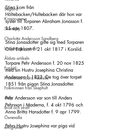
Stina kom från 
Seglora
Höltebacken/Hultebacken där hon var 
Kinnarumma
syster till Torparen Abraham Jonasson f. 
15 apr 1807.
Skene by
Charlotta Andersson Sandberg
Stina Jonasdotter gifte sig med Torparen 
Undantagskontrakt
Olof Eriksson f. 21 okt 1817 i Korslid.
Äldsta artikeln
Torpare Pehr Andersson f. 20 nov 1825 
Fotskäl
med sin Hustru Josephina Christina 
Andersson f. 1823. De tog över torpet 
Promenad södra Älekulla
1851 från pigan Stina Jonasdotter.
Folkminnen från Skephult
dråp
Pehr Andersson var son till Anders 
Pehrsson i Maderna, f. 4 okt 1796 och 
Brott och straff
Anna Britta Hansdotter f. 9 apr 1799.
Öxnevalla
Pehrs Hustru Josephina var piga vid 
emigranter