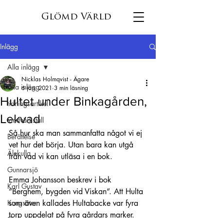
Glömd Värld
Inlägg
Alla inlägg
Nicklas Holmqvist - Ägare
Alla inlägg
6 jan. 2021
3 min läsning
Hultet under Binkagården,
tidningsartikel
Lekvad
tandvärkstall
Så hur ska man sammanfatta något vi ej 
Berättelse
vet hur det börja. Utan bara kan utgå 
Älekulla
från vad vi kan utläsa i en bok.
Gunnarsjö
Emma Johansson beskrev i bok 
Karl Gustav
”Berghem, bygden vid Viskan”. Att Hulta 
Kungsäter
som även kallades Hultabacke var fyra 
torp uppdelat på fyra gårdars marker. 