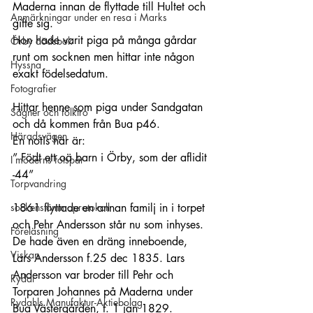
Maderna innan de flyttade till Hultet och 
Anmärkningar under en resa i Marks
gifte sig.
Hon hade varit piga på många gårdar 
Örby dödsbok
runt om socknen men hittar inte någon 
Hyssna
exakt födelsedatum.
Fotografier
Hittar henne som piga under Sandgatan 
Sägner och folktro
och då kommen från Bua p46.
Häradsvägen
En notis här är:
” Födt ett oä barn i Örby, som der aflidit 
I moderns fotspår
-44”
Torpvandring
sockenstämmoprotokoll
1861 flyttade en annan familj in i torpet 
och Pehr Andersson står nu som inhyses. 
Föreläsning
De hade även en dräng inneboende, 
Viskan
Lars Andersson f.25 dec 1835. Lars 
Andersson var broder till Pehr och 
Rydal
Torparen Johannes på Maderna under 
Rydahls Manufaktur-Aktiebolag
Bua Västergården, f. 1 jan 1829. 