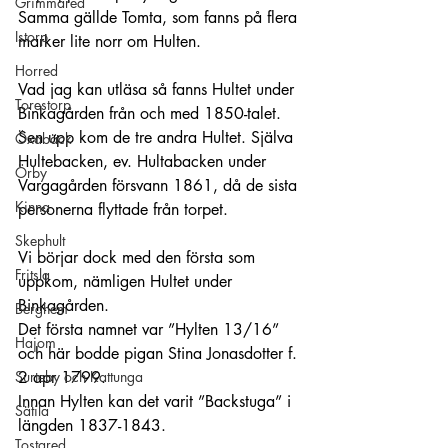
Grimmared
Samma gällde Tomta, som fanns på flera 
Istorp
marker lite norr om Hulten.
Horred
Vad jag kan utläsa så fanns Hultet under 
Torestorp
Binkagården från och med 1850-talet. 
Sen upp kom de tre andra Hultet. Själva 
Öxabäck
Hultebacken, ev. Hultabacken under 
Örby
Vargagården försvann 1861, då de sista 
Kinna
personerna flyttade från torpet.
Skephult
Vi börjar dock med den första som 
Fritsla
uppkom, nämligen Hultet under 
Binkagården.
Berghem
Det första namnet var ”Hylten 13/16” 
Hajom
och här bodde pigan Stina Jonasdotter f. 
Surteby och Kattunga
2 apr 1799.
Innan Hylten kan det varit ”Backstuga” i 
Sätila
längden 1837-1843.
Tostared