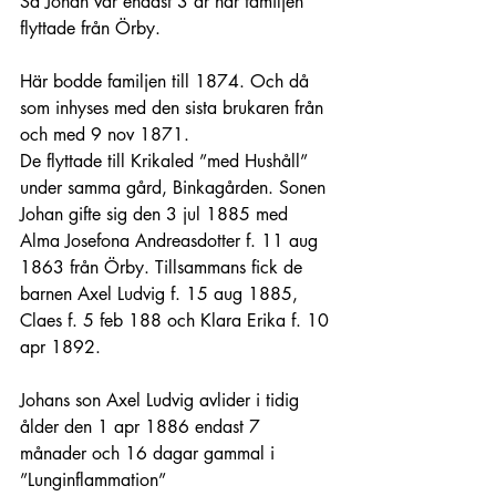
Så Johan var endast 3 år när familjen 
flyttade från Örby.
Här bodde familjen till 1874. Och då 
som inhyses med den sista brukaren från 
och med 9 nov 1871.
De flyttade till Krikaled ”med Hushåll” 
under samma gård, Binkagården. Sonen 
Johan gifte sig den 3 jul 1885 med 
Alma Josefona Andreasdotter f. 11 aug 
1863 från Örby. Tillsammans fick de 
barnen Axel Ludvig f. 15 aug 1885, 
Claes f. 5 feb 188 och Klara Erika f. 10 
apr 1892.
Johans son Axel Ludvig avlider i tidig 
ålder den 1 apr 1886 endast 7 
månader och 16 dagar gammal i 
”Lunginflammation”