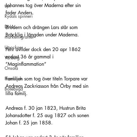
Johannes tog över Maderna efter sin 
tips
fader Anders.
Rydals spinneri
DNA
Brodern och drängen Lars står som 
Bräcklig i längden under Maderna.
markemigranter
Utsocknes
Pehr avlider dock den 20 apr 1862 
endast 36 år gammal i 
Varberg
”Maginflammation”
Onsala
Ponsbach
Familjen som tog över titeln Torpare var 
Andreas Zackriasson från Örby med sin 
Bollebygd
lilla familj.
Andreas f. 30 jan 1823, Hustrun Brita 
Johansdotter f. 25 aug 1827 och sonen 
Johan f. 25 jan 1858.