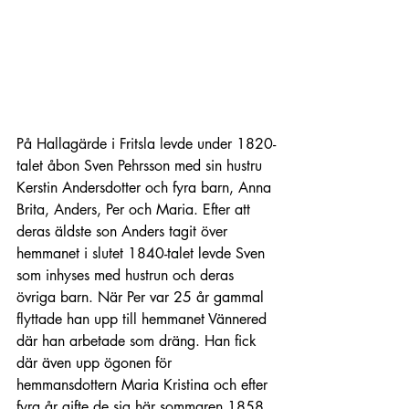
På Hallagärde i Fritsla levde under 1820-
talet åbon Sven Pehrsson med sin hustru 
Kerstin Andersdotter och fyra barn, Anna 
Brita, Anders, Per och Maria. Efter att 
deras äldste son Anders tagit över 
hemmanet i slutet 1840-talet levde Sven 
som inhyses med hustrun och deras 
övriga barn. När Per var 25 år gammal 
flyttade han upp till hemmanet Vännered 
där han arbetade som dräng. Han fick 
där även upp ögonen för 
hemmansdottern Maria Kristina och efter 
fyra år gifte de sig här sommaren 1858. 