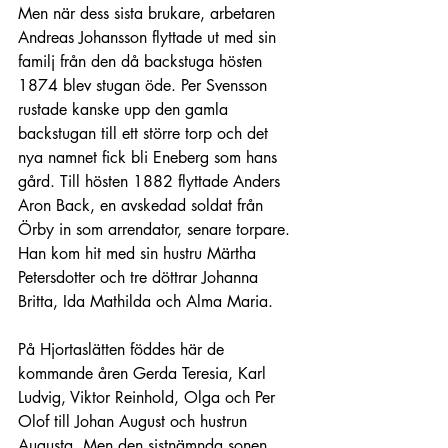
Men när dess sista brukare, arbetaren 
Andreas Johansson flyttade ut med sin 
familj från den då backstuga hösten 
1874 blev stugan öde. Per Svensson 
rustade kanske upp den gamla 
backstugan till ett större torp och det 
nya namnet fick bli Eneberg som hans 
gård. Till hösten 1882 flyttade Anders 
Aron Back, en avskedad soldat från 
Örby in som arrendator, senare torpare. 
Han kom hit med sin hustru Märtha 
Petersdotter och tre döttrar Johanna 
Britta, Ida Mathilda och Alma Maria.
På Hjortaslätten föddes här de 
kommande åren Gerda Teresia, Karl 
Ludvig, Viktor Reinhold, Olga och Per 
Olof till Johan August och hustrun 
Augusta. Men den sistnämnda sonen 