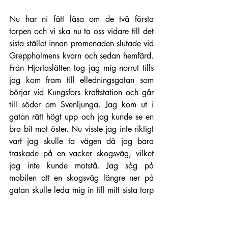
Nu har ni fått läsa om de två första 
torpen och vi ska nu ta oss vidare till det 
sista stället innan promenaden slutade vid 
Greppholmens kvarn och sedan hemfärd. 
Från Hjortaslätten tog jag mig norrut tills 
jag kom fram till elledningsgatan som 
börjar vid Kungsfors kraftstation och går 
till söder om Svenljunga. Jag kom ut i 
gatan rätt högt upp och jag kunde se en 
bra bit mot öster. Nu visste jag inte riktigt 
vart jag skulle ta vägen då jag bara 
traskade på en vacker skogsväg, vilket 
jag inte kunde motstå. Jag såg på 
mobilen att en skogsväg längre ner på 
gatan skulle leda mig in till mitt sista torp 
men det var lättare sagt än gjort. Efter ett 
litet träningspass stod jag äntligen vid 
vägen som tack och lov endast bestod av 