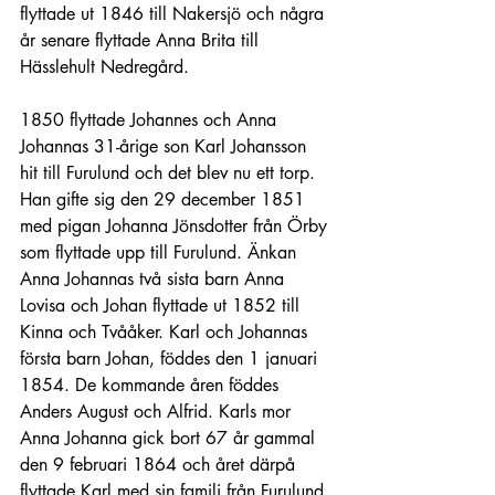
flyttade ut 1846 till Nakersjö och några 
år senare flyttade Anna Brita till 
Hässlehult Nedregård.
1850 flyttade Johannes och Anna 
Johannas 31-årige son Karl Johansson 
hit till Furulund och det blev nu ett torp. 
Han gifte sig den 29 december 1851 
med pigan Johanna Jönsdotter från Örby 
som flyttade upp till Furulund. Änkan 
Anna Johannas två sista barn Anna 
Lovisa och Johan flyttade ut 1852 till 
Kinna och Tvååker. Karl och Johannas 
första barn Johan, föddes den 1 januari 
1854. De kommande åren föddes 
Anders August och Alfrid. Karls mor 
Anna Johanna gick bort 67 år gammal 
den 9 februari 1864 och året därpå 
flyttade Karl med sin familj från Furulund 