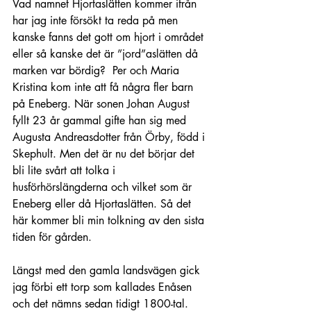
Vad namnet Hjortaslätten kommer ifrån 
har jag inte försökt ta reda på men 
kanske fanns det gott om hjort i området 
eller så kanske det är ”jord”aslätten då 
marken var bördig?  Per och Maria 
Kristina kom inte att få några fler barn 
på Eneberg. När sonen Johan August 
fyllt 23 år gammal gifte han sig med 
Augusta Andreasdotter från Örby, född i 
Skephult. Men det är nu det börjar det 
bli lite svårt att tolka i 
husförhörslängderna och vilket som är 
Eneberg eller då Hjortaslätten. Så det 
här kommer bli min tolkning av den sista 
tiden för gården.
Längst med den gamla landsvägen gick 
jag förbi ett torp som kallades Enåsen 
och det nämns sedan tidigt 1800-tal. 