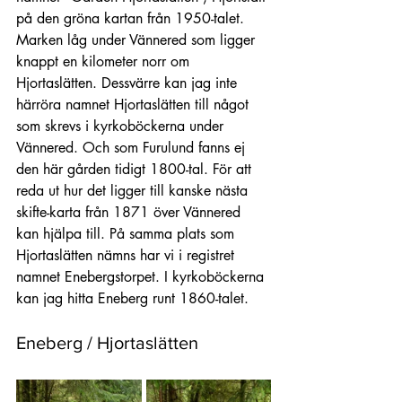
på den gröna kartan från 1950-talet. 
Marken låg under Vännered som ligger 
knappt en kilometer norr om 
Hjortaslätten. Dessvärre kan jag inte 
härröra namnet Hjortaslätten till något 
som skrevs i kyrkoböckerna under 
Vännered. Och som Furulund fanns ej 
den här gården tidigt 1800-tal. För att 
reda ut hur det ligger till kanske nästa 
skifte-karta från 1871 över Vännered 
kan hjälpa till. På samma plats som 
Hjortaslätten nämns har vi i registret 
namnet Enebergstorpet. I kyrkoböckerna 
kan jag hitta Eneberg runt 1860-talet.
Eneberg / Hjortaslätten