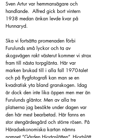
Sven Artur var hemmansägare och 
handlande.  Alfred gick bort vintern 
1938 medan änkan levde kvar på 
Hunnaryd.
Ska vi fortsätta promenaden förbi 
Furulunds små lyckor och ta av 
skogsvägen rakt västerut kommer vi strax 
fram till nästa torpglänta. Här var 
marken brukad till i alla fall 1970-talet 
och på flygfotografi kan man se en 
kvadratisk yta bland granskogen. Idag 
är dock den inte lika öppen men mer än 
Furulunds gläntor. Men av alla tre 
platserna jag besökte under dagen var 
den här mest bearbetad. Här fanns en 
stor stengärdesgård och större rösen. På 
Häradsekonomiska kartan nämns 
namnet ”Gården Hjortaslätten”, Hjortslätt 