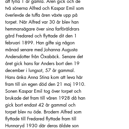
att fylla 1 år gamla. Åren gick och de 
två sönerna Alfred och Kaspar Emil som 
överlevde de tuffa åren växte upp på 
torpet. När Alfred var 30 år blev han 
hemmansägare över sina farföräldrars 
gård Fredared och flyttade dit den 1 
februari 1899. Han gifte sig någon 
månad senare med Johanna Augusta 
Andersdotter från Öxabäck. Senare det 
året gick hans far Anders bort den 19 
december i lungsot, 57 år gammal. 
Hans änka Anna Stina kom att leva här 
fram till sin egen död den 21 maj 1910. 
Sonen Kaspar Emil tog över torpet och 
brukade det fram till våren 1928 då han 
gick bort endast 42 år gammal och 
torpet blev nu öde. Brodern Alfred som 
flyttade till Fredared flyttade fram till 
Hunnaryd 1930 där deras äldste son 