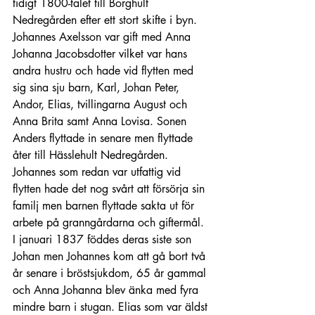
tidigt 1800-talet till Borghult 
Nedregården efter ett stort skifte i byn. 
Johannes Axelsson var gift med Anna 
Johanna Jacobsdotter vilket var hans 
andra hustru och hade vid flytten med 
sig sina sju barn, Karl, Johan Peter, 
Andor, Elias, tvillingarna August och 
Anna Brita samt Anna Lovisa. Sonen 
Anders flyttade in senare men flyttade 
åter till Hässlehult Nedregården. 
Johannes som redan var utfattig vid 
flytten hade det nog svårt att försörja sin 
familj men barnen flyttade sakta ut för 
arbete på granngårdarna och giftermål. 
I januari 1837 föddes deras siste son 
Johan men Johannes kom att gå bort två 
år senare i bröstsjukdom, 65 år gammal 
och Anna Johanna blev änka med fyra 
mindre barn i stugan. Elias som var äldst 