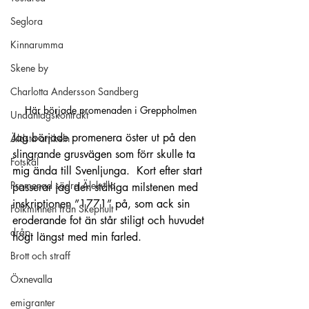
Seglora
Kinnarumma
Skene by
Charlotta Andersson Sandberg
Här började promenaden i Greppholmen
Undantagskontrakt
Jag började promenera öster ut på den 
Äldsta artikeln
slingrande grusvägen som förr skulle ta 
Fotskäl
mig ända till Svenljunga.  Kort efter start 
Promenad södra Älekulla
passerar jag den ståtliga milstenen med 
inskriptionen ”1771” på, som ack sin 
Folkminnen från Skephult
eroderande fot än står stiligt och huvudet 
dråp
högt längst med min farled.
Brott och straff
Öxnevalla
emigranter