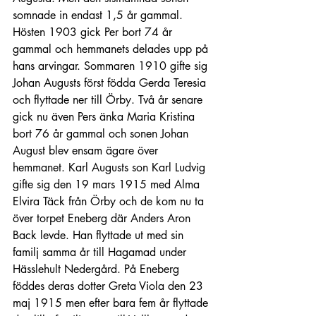
somnade in endast 1,5 år gammal. 
Hösten 1903 gick Per bort 74 år 
gammal och hemmanets delades upp på 
hans arvingar. Sommaren 1910 gifte sig 
Johan Augusts först födda Gerda Teresia 
och flyttade ner till Örby. Två år senare 
gick nu även Pers änka Maria Kristina 
bort 76 år gammal och sonen Johan 
August blev ensam ägare över 
hemmanet. Karl Augusts son Karl Ludvig 
gifte sig den 19 mars 1915 med Alma 
Elvira Täck från Örby och de kom nu ta 
över torpet Eneberg där Anders Aron 
Back levde. Han flyttade ut med sin 
familj samma år till Hagamad under 
Hässlehult Nedergård. På Eneberg 
föddes deras dotter Greta Viola den 23 
maj 1915 men efter bara fem år flyttade 