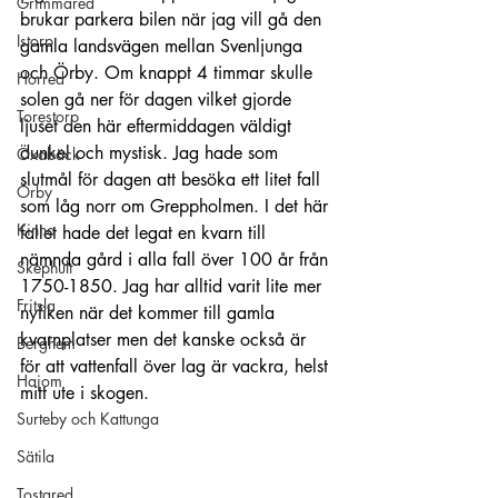
Grimmared
brukar parkera bilen när jag vill gå den 
Istorp
gamla landsvägen mellan Svenljunga 
och Örby. Om knappt 4 timmar skulle 
Horred
solen gå ner för dagen vilket gjorde 
Torestorp
ljuset den här eftermiddagen väldigt 
dunkel och mystisk. Jag hade som 
Öxabäck
slutmål för dagen att besöka ett litet fall 
Örby
som låg norr om Greppholmen. I det här 
Kinna
fallet hade det legat en kvarn till 
nämnda gård i alla fall över 100 år från 
Skephult
1750-1850. Jag har alltid varit lite mer 
Fritsla
nyfiken när det kommer till gamla 
kvarnplatser men det kanske också är 
Berghem
för att vattenfall över lag är vackra, helst 
Hajom
mitt ute i skogen.
Surteby och Kattunga
Sätila
Tostared