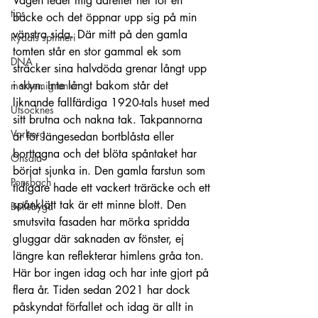
Vägen leder mig därefter ner för en 
tips
backe och det öppnar upp sig på min 
vänstra sida. Där mitt på den gamla 
Rydals spinneri
tomten står en stor gammal ek som 
DNA
sträcker sina halvdöda grenar långt upp 
i skyn. Inte långt bakom står det 
markemigranter
liknande fallfärdiga 1920-tals huset med 
Utsocknes
sitt brutna och nakna tak. Takpannorna 
Varberg
är för längesedan bortblåsta eller 
borttagna och det blöta spåntaket har 
Onsala
börjat sjunka in. Den gamla farstun som 
Ponsbach
tidigare hade ett vackert träräcke och ett 
spånklätt tak är ett minne blott. Den 
Bollebygd
smutsvita fasaden har mörka spridda 
gluggar där saknaden av fönster, ej 
längre kan reflekterar himlens gråa ton. 
Här bor ingen idag och har inte gjort på 
flera år. Tiden sedan 2021 har dock 
påskyndat förfallet och idag är allt in 