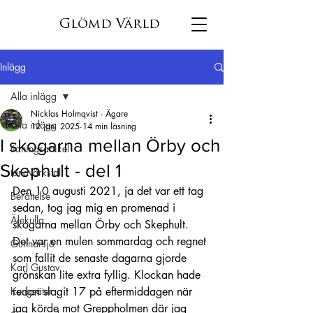
Glömd Värld
Inlägg
Alla inlägg
Nicklas Holmqvist - Ägare
Alla inlägg
12 jan. 2025
14 min läsning
I skogarna mellan Örby och
tidningsartikel
Skephult - del 1
tandvärkstall
Den 10 augusti 2021, ja det var ett tag 
Berättelse
sedan, tog jag mig en promenad i 
Älekulla
skogarna mellan Örby och Skephult. 
Det var en mulen sommardag och regnet 
Gunnarsjö
som fallit de senaste dagarna gjorde 
Karl Gustav
grönskan lite extra fyllig. Klockan hade 
Kungsäter
redan slagit 17 på eftermiddagen när 
jag körde mot Greppholmen där jag 