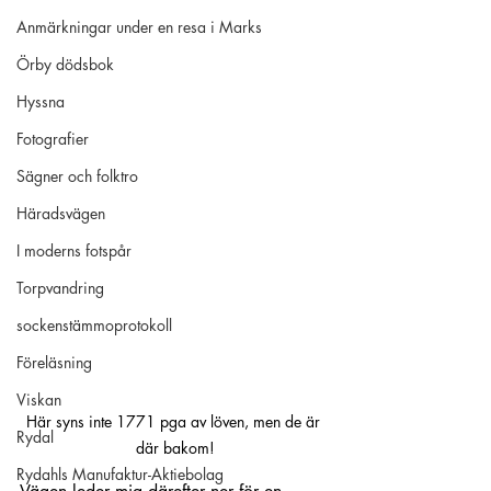
Anmärkningar under en resa i Marks
Örby dödsbok
Hyssna
Fotografier
Sägner och folktro
Häradsvägen
I moderns fotspår
Torpvandring
sockenstämmoprotokoll
Föreläsning
Viskan
Här syns inte 1771 pga av löven, men de är 
Rydal
där bakom!
Rydahls Manufaktur-Aktiebolag