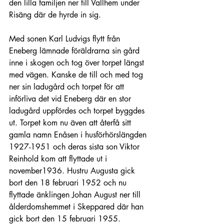
den lilla familjen ner till Vallhem under 
Risäng där de hyrde in sig.
Med sonen Karl Ludvigs flytt från 
Eneberg lämnade föräldrarna sin gård 
inne i skogen och tog över torpet längst 
med vägen. Kanske de till och med tog 
ner sin ladugård och torpet för att 
införliva det vid Eneberg där en stor 
ladugård uppfördes och torpet byggdes 
ut. Torpet kom nu även att återfå sitt 
gamla namn Enåsen i husförhörslängden 
1927-1951 och deras sista son Viktor 
Reinhold kom att flyttade ut i 
november1936. Hustru Augusta gick 
bort den 18 februari 1952 och nu 
flyttade änklingen Johan August ner till 
ålderdomshemmet i Skeppared där han 
gick bort den 15 februari 1955.