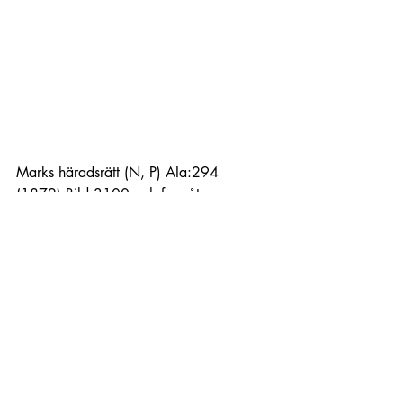
Marks häradsrätt (N, P) AIa:294 
(1872) Bild 3100 och framåt
Vänersborgs kriminalvårdsanstalt (P) 
DIIga:6 (1872-1881) Bild 100 / sid 7
Vänersborgs kriminalvårdsanstalt (P) 
DIIga:6 (1872-1881) Bild 110 / sid 8
Vänersborgs kriminalvårdsanstalt (P) 
DIIa:23 (1872) Bild 1120
Charlotta Andersson Sandberg
Facebook: 
Genealogista