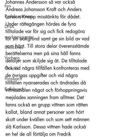
Johannes Andersson så var också 
tips
Andreas Johansson Kraft och Anders 
Rydals spinneri
Larsson Knopp misstänkta för dådet. 
Under rättegången hördes de fyra 
DNA
tilltalade var för sig och fick redogöra 
markemigranter
för sin bakgrund samt ge sin bild av vad 
som hänt. Till stora delar överensstämde 
Utsocknes
berättelserna men på sina håll fanns 
Varberg
detaljer som skiljde sig åt. De tilltalade 
fick vid några tillfällen konfronteras med 
Onsala
de övrigas uppgifter och vid några 
Ponsbach
tillfällen nyanserades och ändrades då 
Bollebygd
vittnesmålen något och förhoppningsvis 
mejslades sanningen fram alltmer. Det 
fanns också en grupp vittnen som rätten 
kallat, bland annat personer som hört 
skott under kvällen och som sett männen 
slå Karlsson. Dessa vittnen hade också 
en hel de all förtälja om Fredrik 