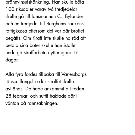
brännvinsutskänkning. Han skulle böta 
100 riksdaler varav två tredjedelar 
skulle gå till länsmannen C.J Bylander 
och en tredjedel till Berghems sockens 
fattigkassa eftersom det var där brottet 
begåtts. Om Kraft inte skulle ha råd att 
betala sina böter skulle han istället 
undergå straffarbete i ytterligare 16 
dagar.
Alla fyra fördes tillbaka till Vänersborgs 
länscellfängelse där straffet skulle 
avtjänas. De hade ankommit dit redan 
28 februari och suttit häktade där i 
väntan på rannsakningen.