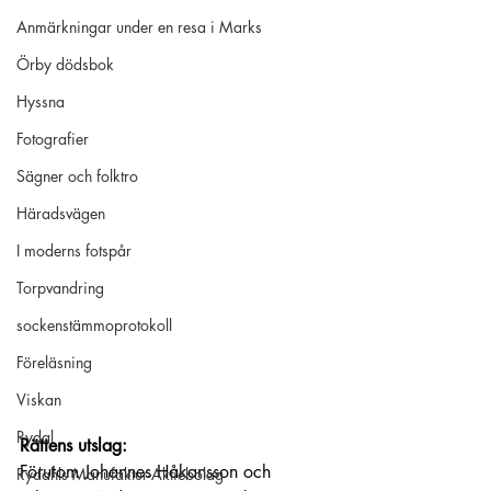
Anmärkningar under en resa i Marks
Örby dödsbok
Hyssna
Fotografier
Sägner och folktro
Häradsvägen
I moderns fotspår
Torpvandring
sockenstämmoprotokoll
Föreläsning
Viskan
Rydal
Rättens utslag:
Förutom Johannes Håkansson och 
Rydahls Manufaktur-Aktiebolag