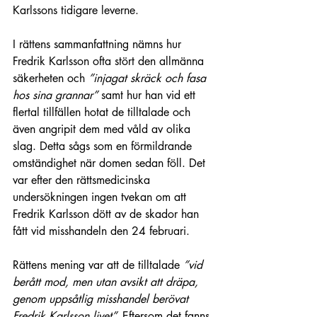
Karlssons tidigare leverne.
I rättens sammanfattning nämns hur 
Fredrik Karlsson ofta stört den allmänna 
säkerheten och 
”injagat skräck och fasa 
hos sina grannar” 
samt hur han vid ett 
flertal tillfällen hotat de tilltalade och 
även angripit dem med våld av olika 
slag. Detta sågs som en förmildrande 
omständighet när domen sedan föll. Det 
var efter den rättsmedicinska 
undersökningen ingen tvekan om att 
Fredrik Karlsson dött av de skador han 
fått vid misshandeln den 24 februari. 
Rättens mening var att de tilltalade 
”vid 
berått mod, men utan avsikt att dräpa, 
genom uppsåtlig misshandel berövat 
Fredrik Karlsson livet”. 
Eftersom det fanns 