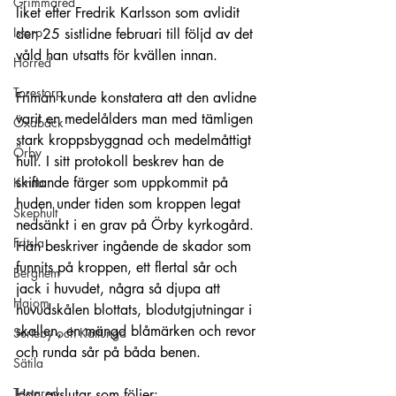
Grimmared
liket efter Fredrik Karlsson som avlidit 
Istorp
den 25 sistlidne februari till följd av det 
våld han utsatts för kvällen innan.
Horred
Torestorp
Friman kunde konstatera att den avlidne 
varit en medelålders man med tämligen 
Öxabäck
stark kroppsbyggnad och medelmåttigt 
Örby
hull. I sitt protokoll beskrev han de 
skiftande färger som uppkommit på 
Kinna
huden under tiden som kroppen legat 
Skephult
nedsänkt i en grav på Örby kyrkogård. 
Fritsla
Han beskriver ingående de skador som 
funnits på kroppen, ett flertal sår och 
Berghem
jack i huvudet, några så djupa att 
Hajom
huvudskålen blottats, blodutgjutningar i 
skallen, en mängd blåmärken och revor 
Surteby och Kattunga
och runda sår på båda benen.
Sätila
Tostared
Han avslutar som följer: