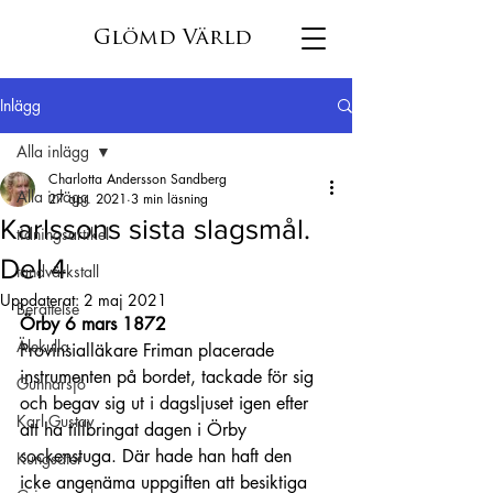
Glömd Värld
Inlägg
Alla inlägg
Charlotta Andersson Sandberg
Alla inlägg
27 apr. 2021
3 min läsning
Karlssons sista slagsmål.
tidningsartikel
Del 4
tandvärkstall
Uppdaterat:
2 maj 2021
Berättelse
Örby 6 mars 1872 
Älekulla
Provinsialläkare Friman placerade 
instrumenten på bordet, tackade för sig 
Gunnarsjö
och begav sig ut i dagsljuset igen efter 
Karl Gustav
att ha tillbringat dagen i Örby 
sockenstuga. Där hade han haft den 
Kungsäter
icke angenäma uppgiften att besiktiga 