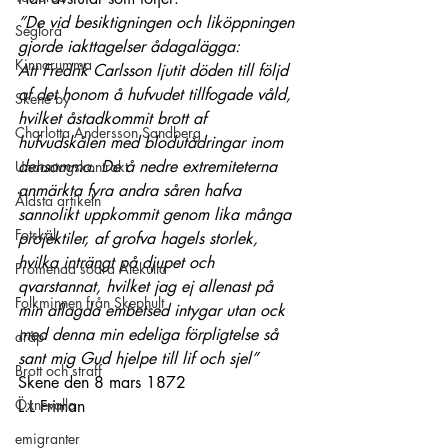
”De vid besiktigningen och liköppningen 
Seglora
gjorde iakttagelser ådagalägga:
Kinnarumma
Att Fredrik Carlsson ljutit döden till följd 
af det honom å hufvudet tillfogade våld, 
Skene by
hvilket åstadkommit brott af 
Charlotta Andersson Sandberg
hufvudskålen med blodutådringar inom 
densamma. De å nedre extremiteterna 
Undantagskontrakt
anmärkta fyra andra såren hafva 
Äldsta artikeln
sannolikt uppkommit genom lika många 
Fotskäl
projektiler, af grofva hagels storlek, 
hvilka inträngt på djupet och 
Promenad södra Älekulla
qvarstannat, hvilket jag ej allenast på 
Folkminnen från Skephult
min aflagda embetsed intygar utan ock 
med denna min edeliga förpligtelse så 
dråp
sant mig Gud hjelpe till lif och sjel”
Brott och straff
Skene den 8 mars 1872
Öxnevalla
L.L Friman
emigranter