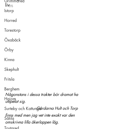
Grimmared
liv
[1]
.
Istorp
Horred
Torestorp
Öxabäck
Örby
Kinna
Skephult
Fritsla
Berghem
Någonstans i dessa trakter bör dramat ha 
Hajom
utspelat sig.
                           Gårdarna Hult och Torp 
Surteby och Kattunga
finns med men jag vet inte exakt var den 
Sätila
omskrivna lilla åkerlappen låg.
Tostared