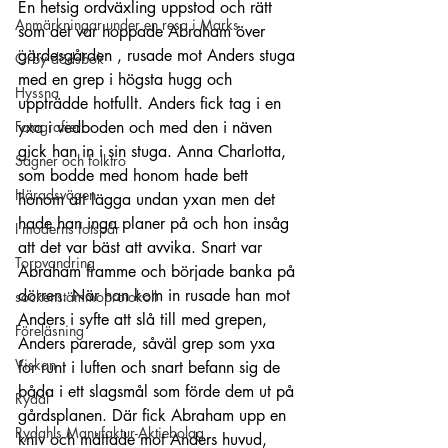
En hetsig ordväxling uppstod och rätt 
Anmärkningar under en resa i Marks
som det var hoppade Abraham över 
gärdesgården , rusade mot Anders stuga 
Örby dödsbok
med en grep i högsta hugg och 
Hyssna
uppträdde hotfullt. Anders fick tag i en 
yxa i vedboden och med den i näven 
Fotografier
gick han in i sin stuga. Anna Charlotta, 
Sägner och folktro
som bodde med honom hade bett 
Häradsvägen
honom att lägga undan yxan men det 
hade han inga planer på och hon insåg 
I moderns fotspår
att det var bäst att avvika. Snart var 
Torpvandring
Abraham framme och började banka på 
dörren. När han kom in rusade han mot 
sockenstämmoprotokoll
Anders i syfte att slå till med grepen, 
Föreläsning
Anders parerade, såväl grep som yxa 
Viskan
for runt i luften och snart befann sig de 
båda i ett slagsmål som förde dem ut på 
Rydal
gårdsplanen. Där fick Abraham upp en 
Rydahls Manufaktur-Aktiebolag
kniv och måttade mot Anders huvud, 