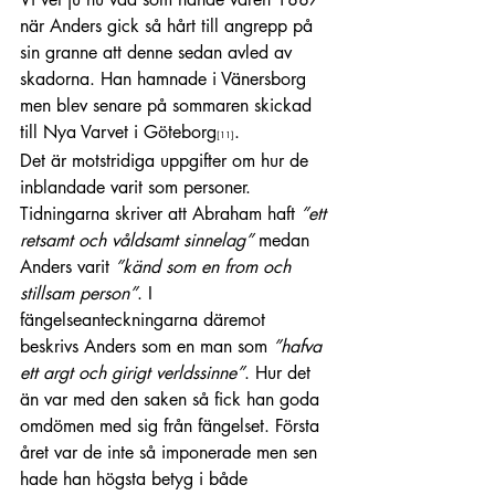
när Anders gick så hårt till angrepp på 
sin granne att denne sedan avled av 
skadorna. Han hamnade i Vänersborg 
men blev senare på sommaren skickad 
till Nya Varvet i Göteborg
.
[11]
Det är motstridiga uppgifter om hur de 
inblandade varit som personer. 
Tidningarna skriver att Abraham haft 
”ett 
retsamt och våldsamt sinnelag”
 medan 
Anders varit
 ”känd som en from och 
stillsam person”
. I 
fängelseanteckningarna däremot 
beskrivs Anders som en man som 
”hafva 
ett argt och girigt verldssinne”
. Hur det 
än var med den saken så fick han goda 
omdömen med sig från fängelset. Första 
året var de inte så imponerade men sen 
hade han högsta betyg i både 