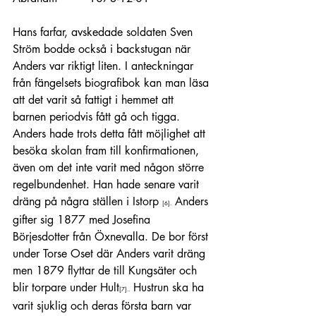
Hans farfar, avskedade soldaten Sven 
Ström bodde också i backstugan när 
Anders var riktigt liten. I anteckningar 
från fängelsets biografibok kan man läsa 
att det varit så fattigt i hemmet att 
barnen periodvis fått gå och tigga. 
Anders hade trots detta fått möjlighet att 
besöka skolan fram till konfirmationen, 
även om det inte varit med någon större 
regelbundenhet. Han hade senare varit 
dräng på några ställen i Istorp 
 Anders 
[6]
.
gifter sig 1877 med Josefina 
Börjesdotter från Öxnevalla. De bor först 
under Torse Oset där Anders varit dräng 
men 1879 flyttar de till Kungsäter och 
blir torpare under Hult
 Hustrun ska ha 
[7]
..
varit sjuklig och deras första barn var 