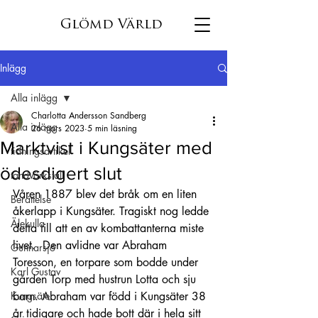
Glömd Värld
Inlägg
Alla inlägg
Charlotta Andersson Sandberg
Alla inlägg
26 mars 2023
5 min läsning
Marktvist i Kungsäter med
tidningsartikel
ödesdigert slut
tandvärkstall
Våren 1887 blev det bråk om en liten 
Berättelse
åkerlapp i Kungsäter. Tragiskt nog ledde 
Älekulla
detta till att en av kombattanterna miste 
livet.  Den avlidne var Abraham 
Gunnarsjö
Toresson, en torpare som bodde under 
Karl Gustav
gården Torp med hustrun Lotta och sju 
Kungsäter
barn. Abraham var född i Kungsäter 38 
år tidigare och hade bott där i hela sitt 