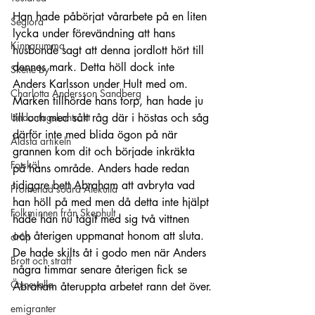
Han hade påbörjat vårarbete på en liten 
Seglora
lycka under förevändning att hans 
Kinnarumma
husbonde sagt att denna jordlott hört till 
dennes mark. Detta höll dock inte 
Skene by
Anders Karlsson under Hult med om. 
Charlotta Andersson Sandberg
Marken tillhörde hans torp, han hade ju 
till och med sått råg där i höstas och såg 
Undantagskontrakt
därför inte med blida ögon på när 
Äldsta artikeln
grannen kom dit och började inkräkta 
Fotskäl
på hans område. Anders hade redan 
tidigare bett Abraham att avbryta vad 
Promenad södra Älekulla
han höll på med men då detta inte hjälpt 
Folkminnen från Skephult
hade han nu tagit med sig två vittnen 
och återigen uppmanat honom att sluta. 
dråp
De hade skilts åt i godo men när Anders 
Brott och straff
några timmar senare återigen fick se 
Öxnevalla
Abraham återuppta arbetet rann det över.
emigranter