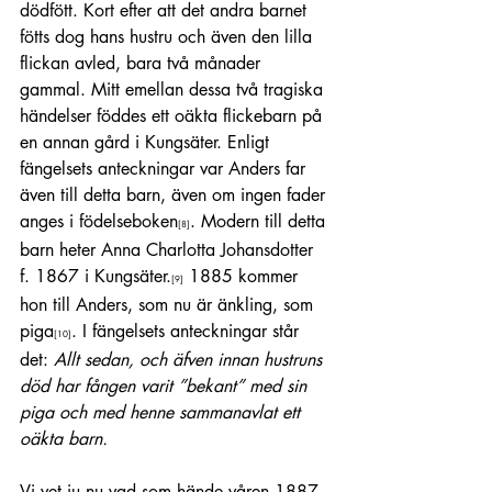
dödfött. Kort efter att det andra barnet 
fötts dog hans hustru och även den lilla 
flickan avled, bara två månader 
gammal. Mitt emellan dessa två tragiska 
händelser föddes ett oäkta flickebarn på 
en annan gård i Kungsäter. Enligt 
fängelsets anteckningar var Anders far 
även till detta barn, även om ingen fader 
anges i födelseboken
. Modern till detta 
[8]
barn heter Anna Charlotta Johansdotter 
f. 1867 i Kungsäter.
 1885 kommer 
[9]
hon till Anders, som nu är änkling, som 
piga
. I fängelsets anteckningar står 
[10]
det: 
Allt sedan, och äfven innan hustruns 
död har fången varit ”bekant” med sin 
piga och med henne sammanavlat ett 
oäkta barn.
Vi vet ju nu vad som hände våren 1887 