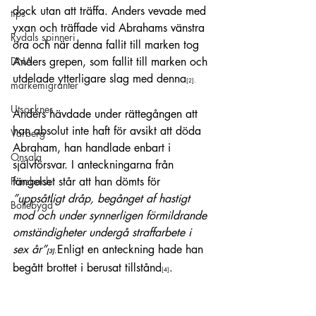
dock utan att träffa. Anders vevade med 
tips
yxan och träffade vid Abrahams vänstra 
Rydals spinneri
öra och när denna fallit till marken tog 
Anders grepen, som fallit till marken och 
DNA
utdelade ytterligare slag med denna
[2]
.
markemigranter
Utsocknes
Anders hävdade under rättegången att 
han absolut inte haft för avsikt att döda 
Varberg
Abraham, han handlade enbart i 
Onsala
självförsvar. I anteckningarna från 
fängelset står att han dömts för 
Ponsbach
”uppsåtligt dråp, begånget af hastigt 
Bollebygd
mod och under synnerligen förmildrande 
omständigheter undergå straffarbete i 
sex år”
Enligt en anteckning hade han 
[3]
. 
begått brottet i berusat tillstånd
.
[4]