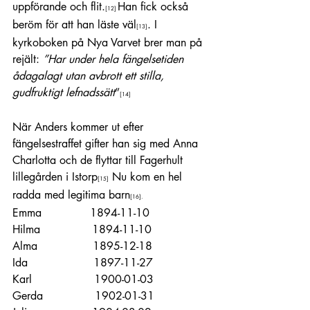
uppförande och flit.
Han fick också 
[12]
beröm för att han läste väl
. I 
[13]
kyrkoboken på Nya Varvet brer man på 
rejält: 
”Har under hela fängelsetiden 
ådagalagt utan avbrott ett stilla, 
gudfruktigt lefnadssätt
”
[14]
När Anders kommer ut efter 
fängelsestraffet gifter han sig med Anna 
Charlotta och de flyttar till Fagerhult 
lillegården i Istorp
 Nu kom en hel 
[15]
radda med legitima barn
[16]
.
Emma              1894-11-10
Hilma               1894-11-10
Alma                1895-12-18
Ida                   1897-11-27
Karl                  1900-01-03
Gerda               1902-01-31