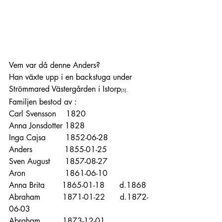
Vem var då denne Anders?
Han växte upp i en backstuga under 
Strömmared Västergården i Istorp
[5]
.. 
Familjen bestod av :
Carl Svensson    1820
Anna Jonsdotter 1828
Inga Cajsa        1852-06-28
Anders             1855-01-25
Sven August      1857-08-27
Aron                1861-06-10
Anna Brita       1865-01-18      d.1868
Abraham         1871-01-22      d.1872-
06-03
Abraham         1873-12-01