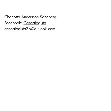
Charlotta Andersson Sandberg
Facebook: 
Genealogista
genealogista76@outlook.com
[1]
 Kungsäter (N, P) CI:3 (1839-1861) 
Bild 410
[2]
 Borås tidning 18870528
[3]
 Vänersborgs kriminalvårdsanstalt (P) 
DIIga:7 (1881-1887) Bild 3600 / sid 
338
[4]
 Nya Varvets centralfängelse (O) 
DIIId:6 (1883-1888) Bild 245 / sid 226
[5]
 Istorp (P) AI:15 (1852-1856) Bild 
91 / sid 172, Istorp (P) AI:16 (1856-
1862) Bild 91 / sid 172, Istorp (P) 
AI:18 (1862-1876) Bild 192 / sid 188