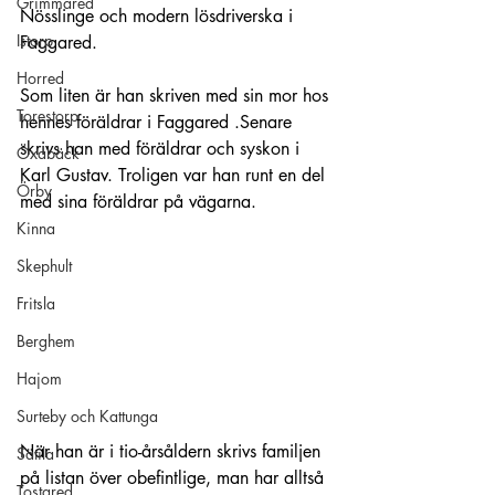
Grimmared
Nösslinge och modern lösdriverska i 
Istorp
Faggared.
Horred
Som liten är han skriven med sin mor hos 
Torestorp
hennes föräldrar i Faggared .Senare 
skrivs han med föräldrar och syskon i 
Öxabäck
Karl Gustav. Troligen var han runt en del 
Örby
med sina föräldrar på vägarna. 
Kinna
Skephult
Fritsla
Berghem
Hajom
Surteby och Kattunga
När han är i tio-årsåldern skrivs familjen 
Sätila
på listan över obefintlige, man har alltså 
Tostared