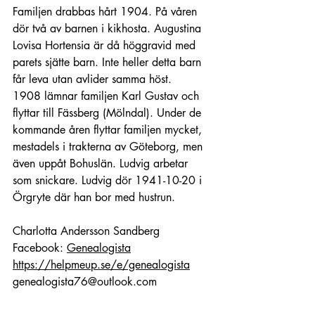
Familjen drabbas hårt 1904. På våren 
dör två av barnen i kikhosta. Augustina 
Lovisa Hortensia är då höggravid med 
parets sjätte barn. Inte heller detta barn 
får leva utan avlider samma höst.
1908 lämnar familjen Karl Gustav och 
flyttar till Fässberg (Mölndal). Under de 
kommande åren flyttar familjen mycket, 
mestadels i trakterna av Göteborg, men 
även uppåt Bohuslän. Ludvig arbetar 
som snickare. Ludvig dör 1941-10-20 i 
Örgryte där han bor med hustrun. 
Charlotta Andersson Sandberg
Facebook: 
Genealogista
https://helpmeup.se/e/genealogista
genealogista76@outlook.com