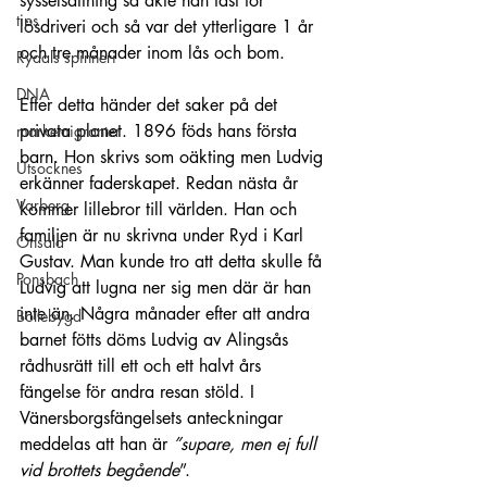
sysselsättning så åkte han fast för 
tips
lösdriveri och så var det ytterligare 1 år 
och tre månader inom lås och bom.
Rydals spinneri
DNA
Efter detta händer det saker på det 
privata planet. 1896 föds hans första 
markemigranter
barn. Hon skrivs som oäkting men Ludvig 
Utsocknes
erkänner faderskapet. Redan nästa år 
Varberg
kommer lillebror till världen. Han och 
familjen är nu skrivna under Ryd i Karl 
Onsala
Gustav. Man kunde tro att detta skulle få 
Ponsbach
Ludvig att lugna ner sig men där är han 
inte än. Några månader efter att andra 
Bollebygd
barnet fötts döms Ludvig av Alingsås 
rådhusrätt till ett och ett halvt års 
fängelse för andra resan stöld. I 
Vänersborgsfängelsets anteckningar 
meddelas att han är 
”supare, men ej full 
vid brottets begående
”.