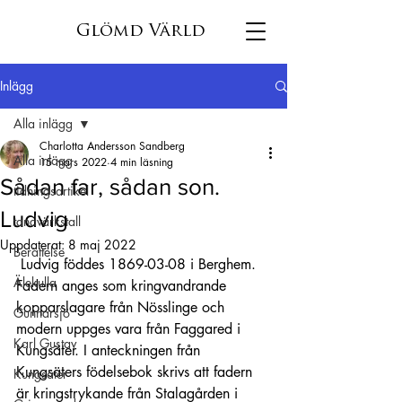
Glömd Värld
Inlägg
Alla inlägg
Charlotta Andersson Sandberg
Alla inlägg
15 mars 2022
4 min läsning
Sådan far, sådan son.
tidningsartikel
Ludvig
tandvärkstall
Uppdaterat:
8 maj 2022
Berättelse
Ludvig föddes 1869-03-08 i Berghem. 
Älekulla
Fadern anges som kringvandrande 
kopparslagare från Nösslinge och 
Gunnarsjö
modern uppges vara från Faggared i 
Karl Gustav
Kungsäter. I anteckningen från 
Kungsäters födelsebok skrivs att fadern 
Kungsäter
är kringstrykande från Stalagården i 