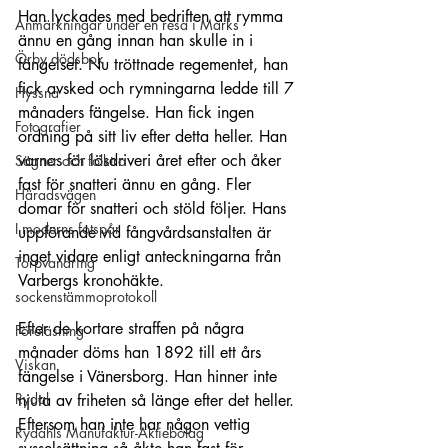
Han lyckades med bedriften att rymma 
Anmärkningar under en resa i Marks
ännu en gång innan han skulle in i 
Örby dödsbok
fängelset. Nu tröttnade regementet, han 
fick avsked och rymningarna ledde till 7 
Hyssna
månaders fängelse. Han fick ingen 
Fotografier
ordning på sitt liv efter detta heller. Han 
varnas för lösdriveri året efter och åker 
Sägner och folktro
fast för snatteri ännu en gång. Fler 
Häradsvägen
domar för snatteri och stöld följer. Hans 
I moderns fotspår
uppförande vid fångvårdsanstalten är 
inget vidare enligt anteckningarna från 
Torpvandring
Varbergs kronohäkte.
sockenstämmoprotokoll
Efter de kortare straffen på några 
Föreläsning
månader döms han 1892 till ett års 
Viskan
fängelse i Vänersborg. Han hinner inte 
Rydal
njuta av friheten så länge efter det heller. 
Eftersom han inte har någon vettig 
Rydahls Manufaktur-Aktiebolag