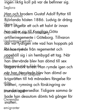
ingen riktig koll på var de befinner sig.
Seglora
Han och brodern Gustaf Adolf flyttar till 
Kinnarumma
Björlanda hösten 1886. Ludvig är dräng 
Skene by
där i ungefär ett och ett halvt år innan 
han söker sig till Kungliga Göta 
Charlotta Andersson Sandberg
artilleriregemente i Göteborg. Tillvaron 
Undantagskontrakt
där var tydligen inte vad han hoppats på 
för han rymde från regementet och 
Äldsta artikeln
uppehöll sig i sin hembygd ett tag. När 
Fotskäl
han återvände blev han dömd till sex 
Promenad södra Älekulla
dagars mörk arrest. Han rymde igen och 
när han återvände blev han dömd av 
Folkminnen från Skephult
krigsrätten till två månaders fängelse för 
dråp
snatteri, rymning och förskingring av 
munderingspersedlar. Tidigare samma år 
Brott och straff
hade han dessutom dömts två gånger för 
Öxnevalla
snatteri.
emigranter