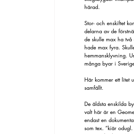
härad.
Stor- och enskiftet k
delarna av de förstnä
de skulle max ha två
hade max fyra. Skulle
hemmansklyvning. Und
många byar i Sverig
Här kommer ett litet 
samfällt.
De äldsta enskilda by
valt här är en Geome
endast en dokumentat
som tex. ”kiär odugl