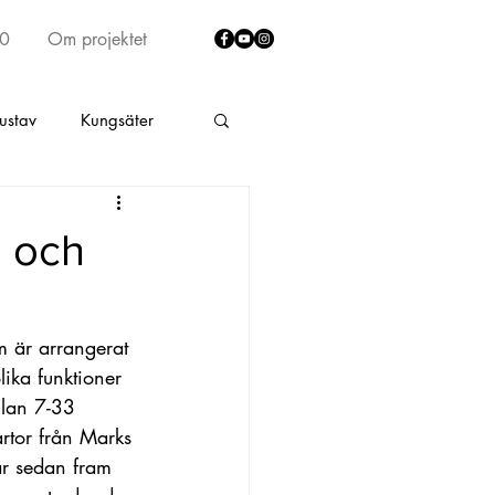
40
Om projektet
ustav
Kungsäter
lt
Fritsla
n och
rumma
Skene by
m är arrangerat 
lika funktioner 
ad södra Älekulla
llan 7-33 
rtor från Marks 
år sedan fram 