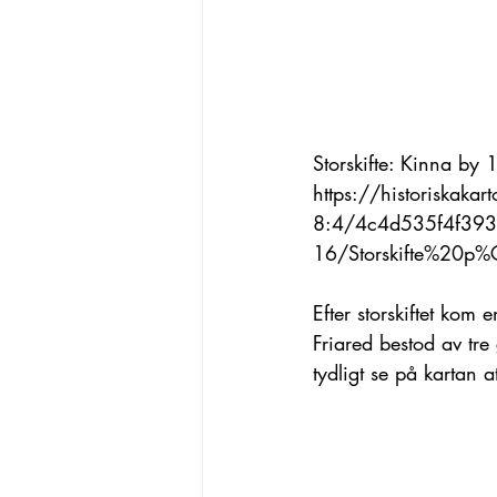
Storskifte: Kinna by
https://historiskakar
8:4/4c4d535f4f39
16/Storskifte%20
Efter storskiftet kom
Friared bestod av tre
tydligt se på kartan 