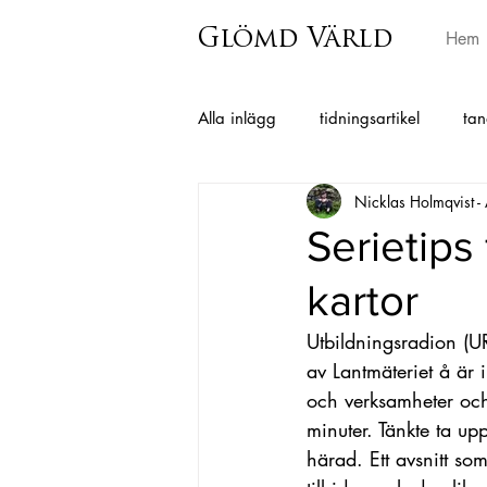
Glömd Värld
Hem
Alla inlägg
tidningsartikel
tan
Nicklas Holmqvist -
Grimmared
Istorp
Horr
Serietips
kartor
Berghem
Hajom
Surteb
Utbildningsradion (U
av Lantmäteriet å är 
Charlotta Andersson Sandberg
och verksamheter och ä
minuter. Tänkte ta u
härad. Ett avsnitt s
Folkminnen från Skephult