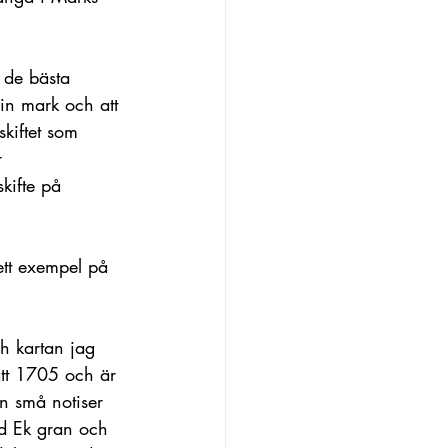
 de bästa 
in mark och att 
kiftet som 
r 
kifte på 
ett exempel på 
h kartan jag 
ätt 1705 och är 
n små notiser 
ed Ek gran och 