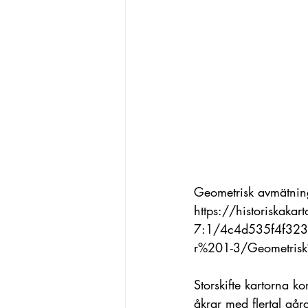
Geometrisk avmätning
https://historiskakar
7:1/4c4d535f4f32
r%201-3/Geometri
Storskifte kartorna k
åkrar med flertal gå