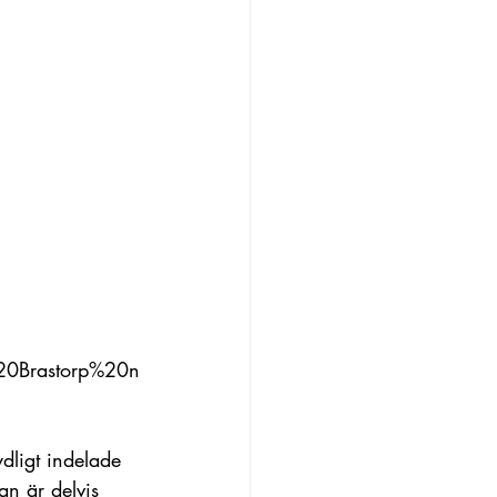
0Brastorp%20n
dligt indelade 
n är delvis 