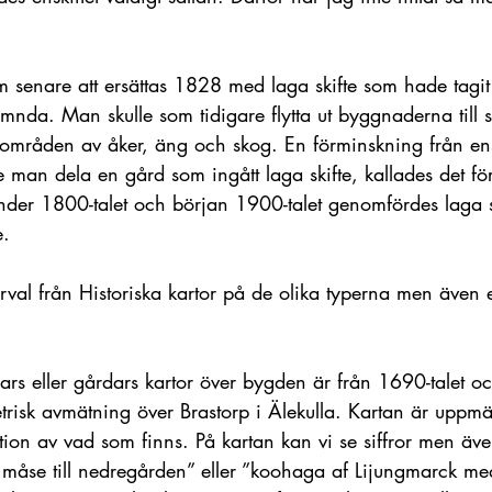
om senare att ersättas 1828 med laga skifte som hade tagit
mnda. Man skulle som tidigare flytta ut byggnaderna till s
 områden av åker, äng och skog. En förminskning från ens
 man dela en gård som ingått laga skifte, kallades det fö
er 1800-talet och början 1900-talet genomfördes laga s
e.
urval från Historiska kartor på de olika typerna men även 
ars eller gårdars kartor över bygden är från 1690-talet oc
trisk avmätning över Brastorp i Älekulla. Kartan är uppm
ion av vad som finns. På kartan kan vi se siffror men äve
. måse till nedregården” eller ”koohaga af Lijungmarck m