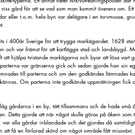
a skifte-typerna. Ett annat heter Arkivutredningspoolen där
n viss gård för att se vad som man kommit överens om. Ett
rdar eller t.o.m. hela byn var delägare i en torvmosse, grus
t.
its i 400år Sverige för att trygga markägandet. 1628 star
en och var främst för att kartlägga stad och landsbygd. M
t att hjälpa tvistande markägarna och byar att lösa vart g
 parterna var gränserna gick och sedan gjorde han sin 
nades till parterna och om den godkändes lämnades kart
odkännas. Om parterna inte godkände uppmätningen fick 
 låg gårdarna i en by, tätt tillsammans och de hade små å
Detta gjorde att när något skulle göras på åkern som ti
a, var alla gårdar inblandade och det gjordes då samtidig
 att få en förlorad skörd om något område fått missväxt.