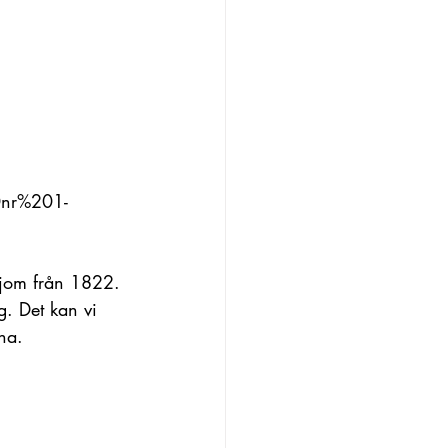
nr%201-
Hajom från 1822. 
g. Det kan vi 
na.