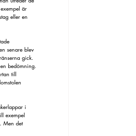
 man utreder de 
 exempel är 
tag eller en 
tade 
en senare blev 
ränserna gick. 
egen bedömning. 
an till 
domstolen 
kerlappar i 
ll exempel 
t. Men det 