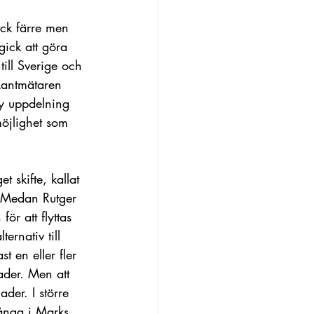
ick färre men 
gick att göra 
ill Sverige och 
 Lantmätaren 
ny uppdelning 
möjlighet som 
 skifte, kallat 
. Medan Rutger 
r att flyttas 
ernativ till 
t en eller fler 
ader. Men att 
der. I större 
många i Marks 