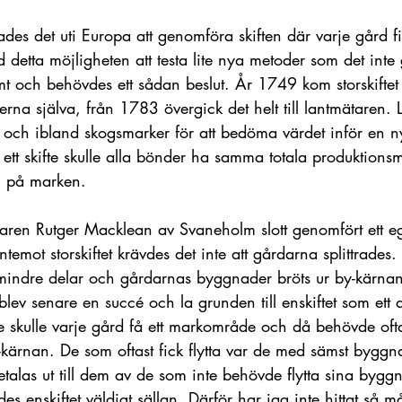
ades det uti Europa att genomföra skiften där varje gård f
 detta möjligheten att testa lite nya metoder som det inte 
t och behövdes ett sådan beslut. År 1749 kom storskiftet t
derna själva, från 1783 övergick det helt till lantmätaren.
r och ibland skogsmarker för att bedöma värdet inför en 
v ett skifte skulle alla bönder ha samma totala produktions
en på marken.
en Rutger Macklean av Svaneholm slott genomfört ett eget
temot storskiftet krävdes det inte att gårdarna splittrades
indre delar och gårdarnas byggnader bröts ur by-kärnan fö
blev senare en succé och la grunden till enskiftet som ett alt
kifte skulle varje gård få ett markområde och då behövde oftas
y-kärnan. De som oftast fick flytta var de med sämst byggn
etalas ut till dem av de som inte behövde flytta sina byggna
es enskiftet väldigt sällan. Därför har jag inte hittat så 