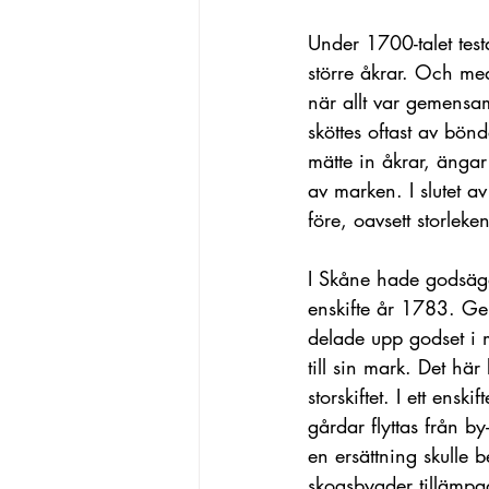
Under 1700-talet test
större åkrar. Och med
när allt var gemensam
sköttes oftast av bön
mätte in åkrar, änga
av marken. I slutet a
före, oavsett storlek
I Skåne hade godsägar
enskifte år 1783. Gen
delade upp godset i m
till sin mark. Det här 
storskiftet. I ett ens
gårdar flyttas från b
en ersättning skulle b
skogsbygder tillämpad