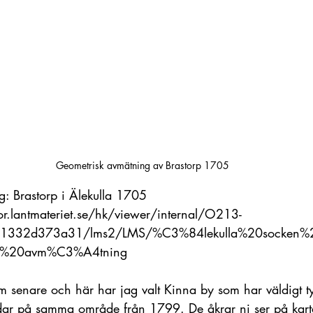
Geometrisk avmätning av Brastorp 1705
: Brastorp i Älekulla 1705
tor.lantmateriet.se/hk/viewer/internal/O213-
31332d373a31/lms2/LMS/%C3%84lekulla%20socken%2
sk%20avm%C3%A4tning
om senare och här har jag valt Kinna by som har väldigt ty
rdar på samma område från 1799. De åkrar ni ser på karta