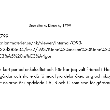
Storskifte av Kinna by 1799
 1799
tor.lantmateriet.se/hk/viewer/internal/O93-
332d383a34/lms2/LMS/Kinna%20socken%20Kinna%20
p%C3%A5%20in%C3%A4gor
 en kort period enkelskiftet och här har jag valt Friared i 
 gårdar och skulle då få max fyra delar åker, äng och sko
att delarna är uppdelade i A, B och C som stod för gårdar