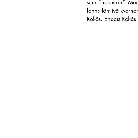
små Enebuskar”. Man 
fanns förr två kvarna
Rökås. Endast Rökås 