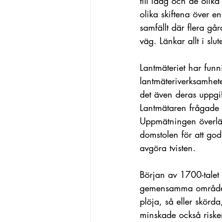
till idag och de olik
olika skiftena över e
samfällt där flera gå
väg. Länkar allt i slute
Lantmäteriet har funn
lantmäteriverksamhet
det även deras uppgif
Lantmätaren frågade
Uppmätningen överläm
domstolen för att g
avgöra tvisten.
Början av 1700-talet
gemensamma områden. 
plöja, så eller skörd
minskade också risken