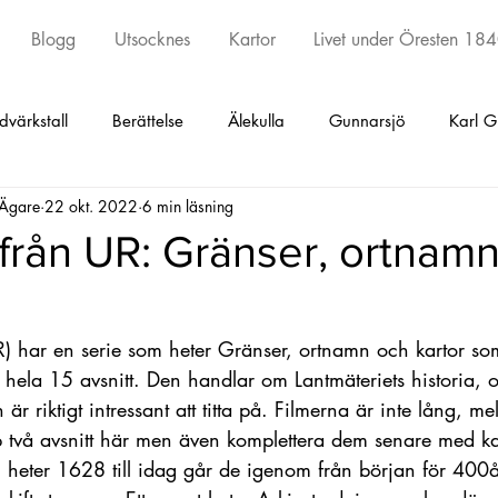
Blogg
Utsocknes
Kartor
Livet under Öresten 18
dvärkstall
Berättelse
Älekulla
Gunnarsjö
Karl G
 Ägare
22 okt. 2022
6 min läsning
ed
Torestorp
Öxabäck
Örby
Kinna
Skephu
 från UR: Gränser, ortnam
y och Kattunga
Sätila
Tostared
Seglora
Kinna
R) har en serie som heter Gränser, ortnamn och kartor so
i hela 15 avsnitt. Den handlar om Lantmäteriets historia, o
Undantagskontrakt
Äldsta artikeln
Fotskäl
Promen
r riktigt intressant att titta på. Filmerna är inte lång, me
pp två avsnitt här men även komplettera dem senare med ka
om heter 1628 till idag går de igenom från början för 400