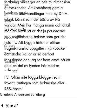
forskning vilket ger en helt ny dimension 
tips
åt forskandet. Att kombinera gamla 
Rydals spinneri
gulnade arkivhandlingar med ny DNA-
teknik känns som det bästa av två 
DNA
världar. Men hur många namn och årtal 
markemigranter
man än hittar så är det ju personerna 
och berättelserna bakom som ger det 
Utsocknes
hela liv. Att bygga historier utifrån 
Varberg
fragmentariska uppgifter i kyrkböcker 
Onsala
och andra källor är så oerhört 
fängslande och jag ser fram emot på att 
Ponsbach
dela en del av fynden här med er. 
Bollebygd
PS. Glöm inte lägga bloggen som 
favorit, antingen som bokmärke eller i 
RSS-läsare!
Charlotta Andersson Sandberg