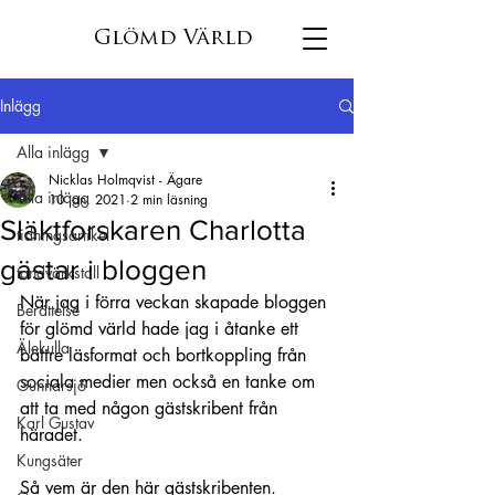
Glömd Värld
Inlägg
Alla inlägg
Nicklas Holmqvist - Ägare
Alla inlägg
10 jan. 2021
2 min läsning
Släktforskaren Charlotta
tidningsartikel
gästar i bloggen
tandvärkstall
När jag i förra veckan skapade bloggen 
Berättelse
för glömd värld hade jag i åtanke ett 
Älekulla
bättre läsformat och bortkoppling från 
sociala medier men också en tanke om 
Gunnarsjö
att ta med någon gästskribent från 
Karl Gustav
häradet.
Kungsäter
Så vem är den här gästskribenten.