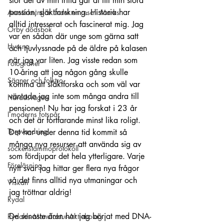
stor del av min fritid går åt till min stora 
passion; släktforskning. Historia har 
Anmärkningar under en resa i Marks
alltid intresserat och fascinerat mig. Jag 
Örby dödsbok
var en sådan där unge som gärna satt 
Hyssna
och tjuvlyssnade på de äldre på kalasen 
när jag var liten. Jag visste redan som 
Fotografier
10-åring att jag någon gång skulle 
Sägner och folktro
komma att släktforska och som väl var 
väntade jag inte som många andra till 
Häradsvägen
pensionen! Nu har jag forskat i 23 år 
I moderns fotspår
och det är fortfarande minst lika roligt. 
Torpvandring
Det har under denna tid kommit så 
många nya resurser att använda sig av 
sockenstämmoprotokoll
som fördjupar det hela ytterligare. Varje 
Föreläsning
nytt svar jag hittar ger flera nya frågor 
så det finns alltid nya utmaningar och 
Viskan
jag tröttnar aldrig! 
Rydal
De senaste åren har jag börjat med DNA-
Rydahls Manufaktur-Aktiebolag