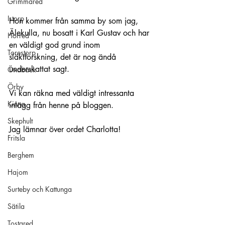
Grimmared
Istorp
Hon kommer från samma by som jag, 
Älekulla, nu bosatt i Karl Gustav och har 
Horred
en väldigt god grund inom 
Torestorp
släktforskning, det är nog ändå 
underskattat sagt. 
Öxabäck
Örby
Vi kan räkna med väldigt intressanta 
Kinna
inlägg från henne på bloggen.
Skephult
Jag lämnar över ordet Charlotta!
Fritsla
Berghem
Hajom
Surteby och Kattunga
Sätila
Tostared