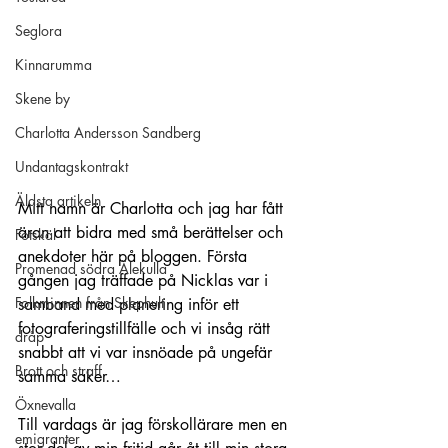
Seglora
Kinnarumma
Skene by
Charlotta Andersson Sandberg
Undantagskontrakt
Äldsta artikeln
Mitt namn är Charlotta och jag har fått 
äran att bidra med små berättelser och 
Fotskäl
anekdoter här på bloggen. Första 
Promenad södra Älekulla
gången jag träffade på Nicklas var i 
Folkminnen från Skephult
samband med planering inför ett 
fotograferingstillfälle och vi insåg rätt 
dråp
snabbt att vi var insnöade på ungefär 
Brott och straff
samma saker…
Öxnevalla
Till vardags är jag förskollärare men en 
emigranter