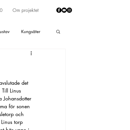
40
Om projektet
ustav
Kungsäter
lt
Fritsla
rumma
Skene by
avslutade det 
Till Linus 
a Johansdotter 
ad södra Älekulla
mma för sonen 
sletorp och 
Linus torp 
t här uppe i 