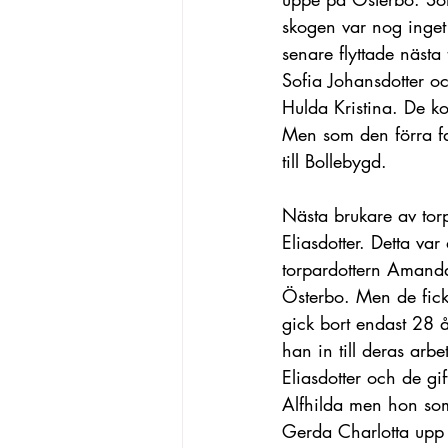
skogen var nog inget
senare flyttade näst
Sofia Johansdotter o
Hulda Kristina. De k
Men som den förra fam
till Bollebygd.
Nästa brukare av tor
Eliasdotter. Detta va
torpardottern Amanda
Österbo. Men de fick 
gick bort endast 28 
han in till deras arb
Eliasdotter och de gi
Alfhilda men hon so
Gerda Charlotta upp 