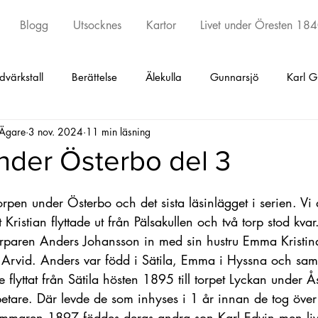
Blogg
Utsocknes
Kartor
Livet under Öresten 18
dvärkstall
Berättelse
Älekulla
Gunnarsjö
Karl G
 Ägare
3 nov. 2024
11 min läsning
ed
Torestorp
Öxabäck
Örby
Kinna
Skephu
nder Österbo del 3
y och Kattunga
Sätila
Tostared
Seglora
Kinna
torpen under Österbo och det sista läsinlägget i serien. Vi 
Kristian flyttade ut från Pälsakullen och två torp stod kvar. 
torparen Anders Johansson in med sin hustru Emma Kristin
Undantagskontrakt
Äldsta artikeln
Fotskäl
Promen
 Arvid. Anders var född i Sätila, Emma i Hyssna och sa
flyttat från Sätila hösten 1895 till torpet Lyckan under Å
etare. Där levde de som inhyses i 1 år innan de tog över 
mmaren 1897 föddes deras andra son Karl Edvin men live