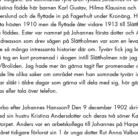
istina födde här barnen Karl Gustav, Hilma Klausina och 
gerslund och de flyttade in på Fagerhult under Kronäng. H
ta hösten 1910 men de flyttade åter vidare 1913 till Slät
 föddes. Ester var namnet på Johannes första dotter oc
ndreasson som drev sågen på Slättholmen var som en lev
 så många intressanta historier där om. Tyvärr fick jag ba
tog en kort promenad i skogen intill Slättholmen när jag
n/Broliden. Jag hade mer än gärna tagit fler promenader o
e lite olika saker om området men han somnade tyvärr in t
r släkt i äldre dagar som gärna vill dela med sig, hör gä
 eller tala över telefon.
erbo efter Johannes Hansson? Den 9 december 1902 skriv
 sin hustru Kristina Andersdotter och deras två söner Ka
orpet. Anders var en arbetskollega till Johannes på Harpe
t tidigare förlorat sin 1 år unga dotter Rut Anna Valborg