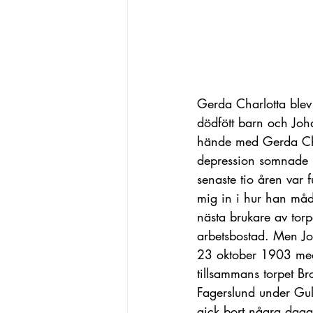
Gerda Charlotta ble
dödfött barn och Joh
hände med Gerda Charl
depression somnade h
senaste tio åren var f
mig in i hur han mådd
nästa brukare av torp
arbetsbostad. Men Jo
23 oktober 1903 med 
tillsammans torpet B
Fagerslund under Gul
gick bort några daga