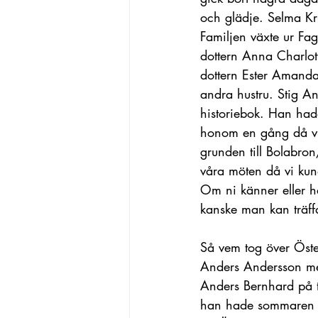
och glädje. Selma Kr
Familjen växte ur Fa
dottern Anna Charlot
dottern Ester Amanda
andra hustru. Stig A
historiebok. Han hade
honom en gång då vi 
grunden till Bolabro
våra möten då vi kund
Om ni känner eller ha
kanske man kan träffas
Så vem tog över Öst
Anders Andersson med
Anders Bernhard på t
han hade sommaren åre