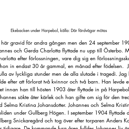
Ekebacken under Harpebol, källa: Där färdvägar mötas
v här gravid för andra gången men den 24 september 190
annes och Gerda Charlotta flyttade nu upp till Österbo. 
otta efter förlossningen, vare dig sig en förlossningsska
on in endast 30 år gammal, en månad efter födelsen.  J
ulla av lyckliga stunder men de alla slutade i tragedi. Jag 
e efter att förlorat två kvinnor och två barn. Han levde e
et innan han till hösten 1903 åter flyttade in på Harpebol
hannes sökte åter kärlek och han gifte om sig för den tr
Selma Kristina Johansdotter. Johannes och Selma Kristi
roliden under Gullberg Högen. I september 1904 flyttade 
lberg Snickaregård och tog över efter torparen Anders K
r tidigare. De kommande fyra åren fylldes Johannes liv ä