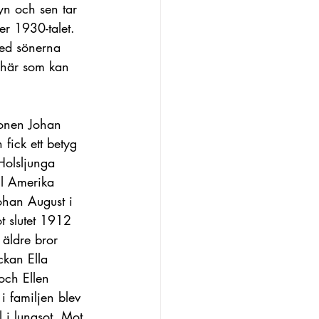
n och sen tar 
er 1930-talet. 
med sönerna 
 här som kan 
sonen Johan 
fick ett betyg 
Holsljunga 
ll Amerika 
ohan August i 
 slutet 1912 
 äldre bror 
ckan Ella 
och Ellen 
i familjen blev 
 i lungsot. Mot 