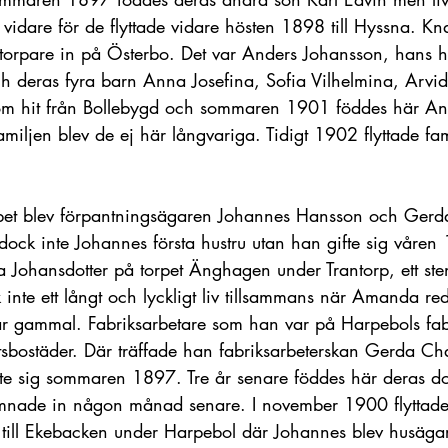
 vidare för de flyttade vidare hösten 1898 till Hyssna. 
a torpare in på Österbo. Det var Anders Johansson, hans
ch deras fyra barn Anna Josefina, Sofia Vilhelmina, Arvi
om hit från Bollebygd och sommaren 1901 föddes här And
iljen blev de ej här långvariga. Tidigt 1902 flyttade fami
pet blev förpantningsägaren Johannes Hansson och Gerda
r dock inte Johannes första hustru utan han gifte sig våre
 Johansdotter på torpet Änghagen under Trantorp, ett sten
inte ett långt och lyckligt liv tillsammans när Amanda reda
år gammal. Fabriksarbetare som han var på Harpebols fabri
etsbostäder. Där träffade han fabriksarbeterskan Gerda Cha
fte sig sommaren 1897. Tre år senare föddes här deras dot
mnade in någon månad senare. I november 1900 flyttad
till Ekebacken under Harpebol där Johannes blev husägar