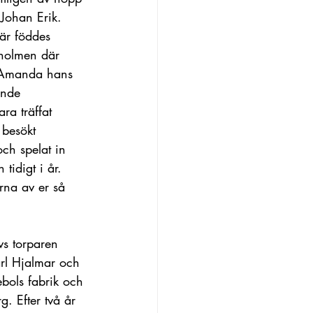
Johan Erik. 
är föddes 
tholmen där 
h Amanda hans 
ande 
ra träffat 
 besökt 
ch spelat in 
idigt i år. 
rna av er så 
s torparen 
rl Hjalmar och 
bols fabrik och 
. Efter två år 