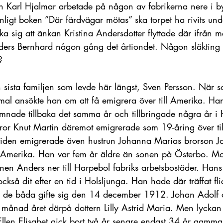
Karl Hjalmar arbetade på någon av fabrikerna nere i by
nligt boken ”Där färdvägar mötas” ska torpet ha rivits und
 sig att änkan Kristina Andersdotter flyttade där ifrån 
ders Bernhard någon gång det årtiondet. Någon släkting
?
n sista familjen som levde här längst, Sven Persson. När 
al ansökte han om att få emigrera över till Amerika. Han 
mnade tillbaka det samma år och tillbringade några år i 
 bror Knut Martin däremot emigrerade som 19-åring över ti
iden emigrerade även hustrun Johanna Marias brorson J
 Amerika. Han var fem år äldre än sonen på Österbo. Mot
nen Anders ner till Harpebol fabriks arbetsbostäder. Hans
ckså dit efter en tid i Holsljunga. Han hade där träffat fli
h de båda gifte sig den 14 december 1912. Johan Adolf 
ti månad året därpå dottern Lilly Astrid Maria. Men lyckan 
Ellen Elisabet gick bort två år senare endast 34 år gammal