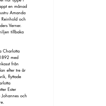
Knappt en månad 
 hustru Amanda 
d Reinhold och 
ers Verner. 
ljen tillbaka 
 Charlotta 
n 1892 med 
kasst från 
n efter tre år 
k, flyttade 
rlotta 
ter Ester 
e Johannes och 
e. 