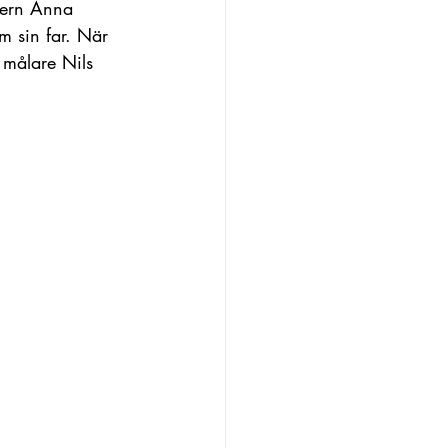
tern Anna 
m sin far. När 
 målare Nils 