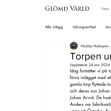
Glömd Värld
Hem
Alla inlägg
tidningsartikel
tan
Nicklas Holmqvist -
Grimmared
Istorp
Horr
Torpen u
Uppdaterat:
24 nov. 2024
Berghem
Hajom
Surteb
Idag fortsätter vi på 
förra inlägget med att 
gamla torp flyttade 
Charlotta Andersson Sandberg
och deras son Johan
Johan Arvid. De hade 
Anders var fabriksarb
Folkminnen från Skephult
uppe på Österbo. So