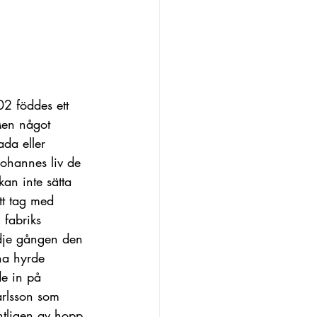
2 föddes ett 
Men något 
da eller 
ohannes liv de 
kan inte sätta 
tt tag med 
 fabriks 
edje gången den 
na hyrde 
de in på 
arlsson som 
ntligen av hopp 