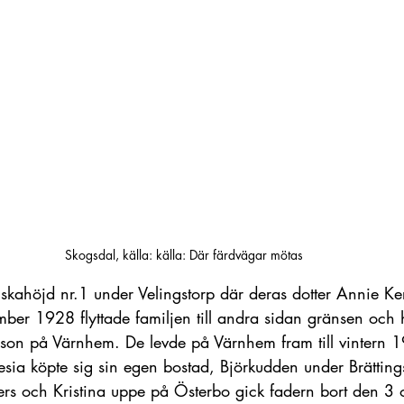
Skogsdal, källa: källa: Där färdvägar mötas
skahöjd nr.1 under Velingstorp där deras dotter Annie Ker
ber 1928 flyttade familjen till andra sidan gränsen och h
son på Värnhem. De levde på Värnhem fram till vintern 
sia köpte sig sin egen bostad, Björkudden under Brättings
rs och Kristina uppe på Österbo gick fadern bort den 3 