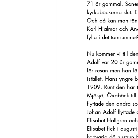
71 år gammal. Sonen 
kyrkoböckerna slut. E
Och då kan man tänka
Karl Hjalmar och An
fylla i det tomrummet
Nu kommer vi till de
Adolf var 20 år gamm
för resan men han lä
istället. Hans yngre
1909. Runt den här t
Mjösjö, Öxabäck till
flyttade den andra so
Johan Adolf flyttade o
Elisabet Hallgren oc
Elisabet fick i augus
kortvarig då hustrun 