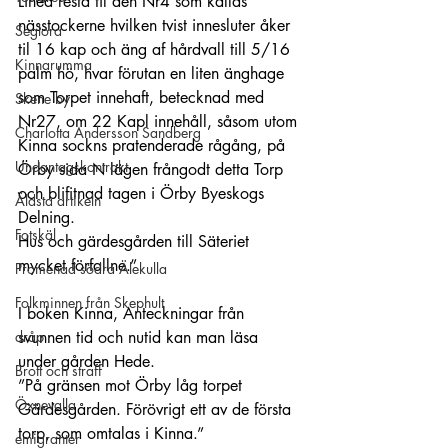
Linea resta til åen Nr4 som kallas 
nässtockerne hvilken tvist innesluter åker 
Seglora
til 16 kap och äng af hårdvall till 5/16 
Kinnarumma
palm hö, hvar förutan en liten änghage 
som Torpet innehaft, betecknad med 
Skene by
Nr27, om 22 Kapl innehåll, såsom utom 
Charlotta Andersson Sandberg
Kinna sockns pratenderade rågång, på 
Undantagskontrakt
Örby sida N lägen frångodt detta Torp 
och blifitnad tagen i Örby Byeskogs 
Äldsta artikeln
Delning.
Fotskäl
Hus och gärdesgården till Säteriet 
mycket förfallne.”
Promenad södra Älekulla
Folkminnen från Skephult
I boken Kinna, Anteckningar från 
dråp
svunnen tid och nutid kan man läsa 
under gården Hede.
Brott och straff
”På gränsen mot Örby låg torpet 
Öxnevalla
Gärdesgården. Förövrigt ett av de första 
torp, som omtalas i Kinna.”
emigranter