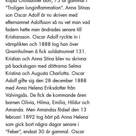
Kajsa Olofsdotter bort, 73 år gammal i 
”Troligen lunginflammation”. Anna Stinas 
son Oscar Adolf är nu skriven med 
efternamnet Adolfsson så nu vet man vad 
fadern hette men ändrades senare till 
Kristiansson. Oscar Adolf ryckte in i 
värnplikten och 1888 tog han över 
Qvarnholmen å fick soldatnumret 131. 
Kristian och Anna Stina blev nu skrivna 
på backstugan med döttrarna Selma 
Kristina och Augusta Charlotta. Oscar 
Adolf gifte sig den 28 december 1888 
med Anna Helena Eriksdotter från 
Valvingsås. De fick de kommande åren 
barnen Olivia, Hilma, Emilia, Hildur och 
Amanda. Men Amandas födsel den 13 
februari 1892 tog hårt på Anna Helena 
som gick bort några dagar senare i 
”Feber”, endast 30 år gammal. Oscar 