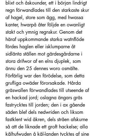
blixt och åskounder, ett i början lindrigt 
regn förwandlades till den starkaste skur 
af hagel, store som ägg, med hwassa 
kanter, hwarpå åter följde en owanligt 
stakt och ymnig regnskur. Genom det 
häraf uppkommande starka watnflöde 
fördes haglen eller isklumparne åt 
sidlänta ställen mot gärdesgårdarne i 
stora drifwor af en elns djuplek, som 
ännu den 25 dennes woro osmälte. 
Förfärlig war den förödelse, som detta 
grufliga owäder förorsakade. Hårda 
gräswallen förwandlades till utseende af 
en hackad jord; oslagna ängars gräs 
fastrycktes till jorden; den i ax gående 
säden blef dels nedwriden och liksom 
fastklent wid åkren, dels stråen afskurne 
så att de liknade ett groft hackelse; alla 
kålhufwuden å kål-landen tycktes af sine 