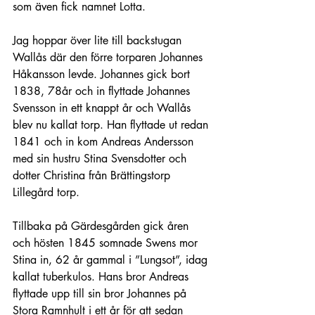
som även fick namnet Lotta. 
Jag hoppar över lite till backstugan 
Wallås där den förre torparen Johannes 
Håkansson levde. Johannes gick bort 
1838, 78år och in flyttade Johannes 
Svensson in ett knappt år och Wallås 
blev nu kallat torp. Han flyttade ut redan 
1841 och in kom Andreas Andersson 
med sin hustru Stina Svensdotter och 
dotter Christina från Brättingstorp 
Lillegård torp.
Tillbaka på Gärdesgården gick åren 
och hösten 1845 somnade Swens mor 
Stina in, 62 år gammal i ”Lungsot”, idag 
kallat tuberkulos. Hans bror Andreas 
flyttade upp till sin bror Johannes på 
Stora Ramnhult i ett år för att sedan 