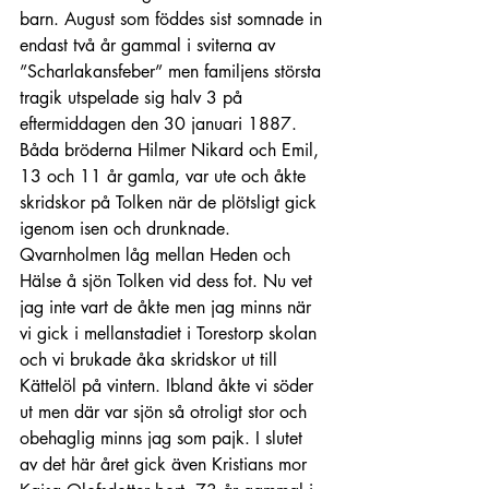
barn. August som föddes sist somnade in 
endast två år gammal i sviterna av 
”Scharlakansfeber” men familjens största 
tragik utspelade sig halv 3 på 
eftermiddagen den 30 januari 1887. 
Båda bröderna Hilmer Nikard och Emil, 
13 och 11 år gamla, var ute och åkte 
skridskor på Tolken när de plötsligt gick 
igenom isen och drunknade. 
Qvarnholmen låg mellan Heden och 
Hälse å sjön Tolken vid dess fot. Nu vet 
jag inte vart de åkte men jag minns när 
vi gick i mellanstadiet i Torestorp skolan 
och vi brukade åka skridskor ut till 
Kättelöl på vintern. Ibland åkte vi söder 
ut men där var sjön så otroligt stor och 
obehaglig minns jag som pajk. I slutet 
av det här året gick även Kristians mor 