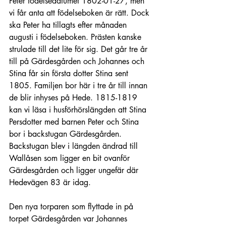
Peter födelsedatumet 1802-01-27, men 
vi får anta att födelseboken är rätt. Dock 
ska Peter ha tillagts efter månaden 
augusti i födelseboken. Prästen kanske 
strulade till det lite för sig. Det går tre år 
till på Gärdesgården och Johannes och 
Stina får sin första dotter Stina sent 
1805. Familjen bor här i tre år till innan 
de blir inhyses på Hede. 1815-1819 
kan vi läsa i husförhörslängden att Stina 
Persdotter med barnen Peter och Stina 
bor i backstugan Gärdesgården. 
Backstugan blev i längden ändrad till 
Wallåsen som ligger en bit ovanför 
Gärdesgården och ligger ungefär där 
Hedevägen 83 är idag.
Den nya torparen som flyttade in på 
torpet Gärdesgården var Johannes 