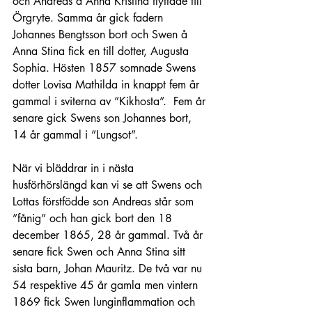
och Andreas å Anna Kristina flyttade till 
Örgryte. Samma år gick fadern 
Johannes Bengtsson bort och Swen å 
Anna Stina fick en till dotter, Augusta 
Sophia. Hösten 1857 somnade Swens 
dotter Lovisa Mathilda in knappt fem år 
gammal i sviterna av ”Kikhosta”.  Fem år 
senare gick Swens son Johannes bort, 
14 år gammal i ”Lungsot”.
När vi bläddrar in i nästa 
husförhörslängd kan vi se att Swens och 
Lottas förstfödde son Andreas står som 
”fånig” och han gick bort den 18 
december 1865, 28 år gammal. Två år 
senare fick Swen och Anna Stina sitt 
sista barn, Johan Mauritz. De två var nu 
54 respektive 45 år gamla men vintern 
1869 fick Swen lunginflammation och 