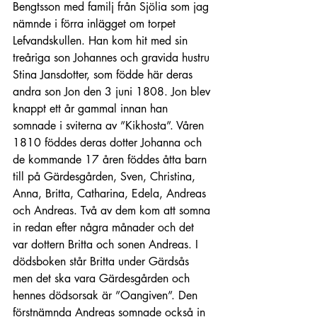
Bengtsson med familj från Sjölia som jag 
nämnde i förra inlägget om torpet 
Lefvandskullen. Han kom hit med sin 
treåriga son Johannes och gravida hustru 
Stina Jansdotter, som födde här deras 
andra son Jon den 3 juni 1808. Jon blev 
knappt ett år gammal innan han 
somnade i sviterna av ”Kikhosta”. Våren 
1810 föddes deras dotter Johanna och 
de kommande 17 åren föddes åtta barn 
till på Gärdesgården, Sven, Christina, 
Anna, Britta, Catharina, Edela, Andreas 
och Andreas. Två av dem kom att somna 
in redan efter några månader och det 
var dottern Britta och sonen Andreas. I 
dödsboken står Britta under Gärdsås 
men det ska vara Gärdesgården och 
hennes dödsorsak är ”Oangiven”. Den 
förstnämnda Andreas somnade också in 