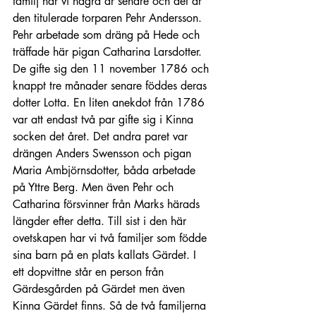
familj har vi några år senare och det är 
den titulerade torparen Pehr Andersson. 
Pehr arbetade som dräng på Hede och 
träffade här pigan Catharina Larsdotter. 
De gifte sig den 11 november 1786 och 
knappt tre månader senare föddes deras 
dotter Lotta. En liten anekdot från 1786 
var att endast två par gifte sig i Kinna 
socken det året. Det andra paret var 
drängen Anders Swensson och pigan 
Maria Ambjörnsdotter, båda arbetade 
på Yttre Berg. Men även Pehr och 
Catharina försvinner från Marks härads 
längder efter detta. Till sist i den här 
ovetskapen har vi två familjer som födde 
sina barn på en plats kallats Gärdet. I 
ett dopvittne står en person från 
Gärdesgården på Gärdet men även 
Kinna Gärdet finns. Så de två familjerna 