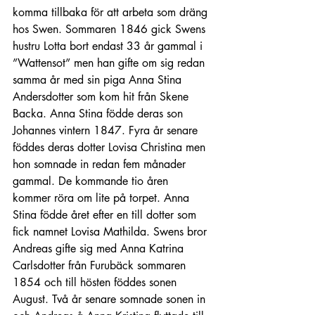
komma tillbaka för att arbeta som dräng 
hos Swen. Sommaren 1846 gick Swens 
hustru Lotta bort endast 33 år gammal i 
”Wattensot” men han gifte om sig redan 
samma år med sin piga Anna Stina 
Andersdotter som kom hit från Skene 
Backa. Anna Stina födde deras son 
Johannes vintern 1847. Fyra år senare 
föddes deras dotter Lovisa Christina men 
hon somnade in redan fem månader 
gammal. De kommande tio åren 
kommer röra om lite på torpet. Anna 
Stina födde året efter en till dotter som 
fick namnet Lovisa Mathilda. Swens bror 
Andreas gifte sig med Anna Katrina 
Carlsdotter från Furubäck sommaren 
1854 och till hösten föddes sonen 
August. Två år senare somnade sonen in 