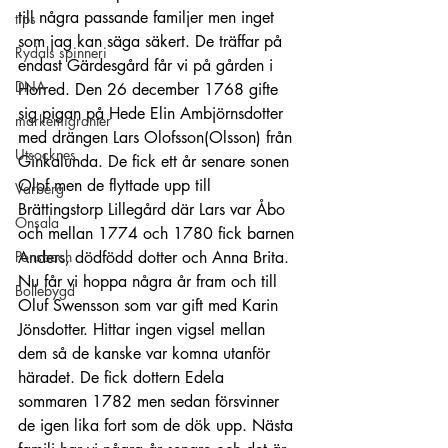
till några passande familjer men inget 
tips
som jag kan säga säkert. De träffar på 
Rydals spinneri
endast Gärdesgård får vi på gården i 
DNA
Horred. Den 26 december 1768 gifte 
sig pigan på Hede Elin Ambjörnsdotter 
markemigranter
med drängen Lars Olofsson(Olsson) från 
Utsocknes
Ginkalunda. De fick ett år senare sonen 
Olof men de flyttade upp till 
Varberg
Brättingstorp Lillegård där Lars var Åbo 
Onsala
och mellan 1774 och 1780 fick barnen 
Ponsbach
Anders, dödfödd dotter och Anna Brita. 
Nu får vi hoppa några år fram och till 
Bollebygd
Oluf Swensson som var gift med Karin 
Jönsdotter. Hittar ingen vigsel mellan 
dem så de kanske var komna utanför 
häradet. De fick dottern Edela 
sommaren 1782 men sedan försvinner 
de igen lika fort som de dök upp. Nästa 