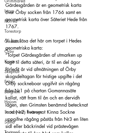
Grimmared
Gärdesgården är en geometrisk karta 
Istorp
över Örby socken från 1766 samt en 
geometrisk karta över Säteriet Hede från 
Horred
1767. 
Torestorp
Vi kan läsa det här om torpet i Hedes 
Öxabäck
geometriska karta:
Örby
”Torpet Gärdesgården af utmarken up 
Kinna
tagit til detta säteri, är til en del ägor 
förledit år vid afmätningen af Örby 
Skephult
skogsdeltagan för tvistige upgifte i det 
Fritsla
Örby sockneboar upgifvit sin rågång 
från Nr1 på chartan Gomannasäte 
Berghem
kallat, rätt fram til ån och en dervidh 
Hajom
lägen, sten Grimsten benämnd betecknat 
Surteby och Kattunga
mad Nr2, hvaremot Kinna Sockne 
uppgifne rågång påstås från Nr3 en liten 
Sätila
sidl eller bäckrindel vid prästevågen 
Tostared