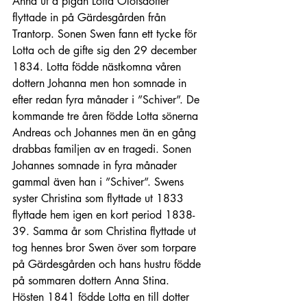
Anna ut å pigan Lotta Olofsdotter 
flyttade in på Gärdesgården från 
Trantorp. Sonen Swen fann ett tycke för 
Lotta och de gifte sig den 29 december 
1834. Lotta födde nästkomna våren 
dottern Johanna men hon somnade in 
efter redan fyra månader i ”Schiver”. De 
kommande tre åren födde Lotta sönerna 
Andreas och Johannes men än en gång 
drabbas familjen av en tragedi. Sonen 
Johannes somnade in fyra månader 
gammal även han i ”Schiver”. Swens 
syster Christina som flyttade ut 1833 
flyttade hem igen en kort period 1838-
39. Samma år som Christina flyttade ut 
tog hennes bror Swen över som torpare 
på Gärdesgården och hans hustru födde 
på sommaren dottern Anna Stina. 
Hösten 1841 födde Lotta en till dotter 