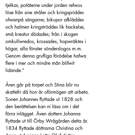
tjelkar, potäterne under jorden refwos 
löse från sine stråler och kringspriddes 
ofwanpå sängarne; bikupor afkläddes 
och halmen kringströddes lik hackelse, 
små kreatur dödades; från i skogen 
omkullwredos, krossades, hopwräktes i 
högar, alla fönster sönderslogos m.m. 
Genom denna grufliga förödelse hafwa 
flere i mer och mindre mån blifwit 
lidande.”
Åren går på torpet och Stina blir nu 
skattefri då hon är oförmögen att arbeta. 
Sonen Johannes flyttade ut 1828 och 
den berättelsen kan ni läsa om i det 
förra inlägget. Även dottern Johanna 
flyttade ut till Örby Wrågården detta år. 
1834 flyttade döttrarna Christina och 