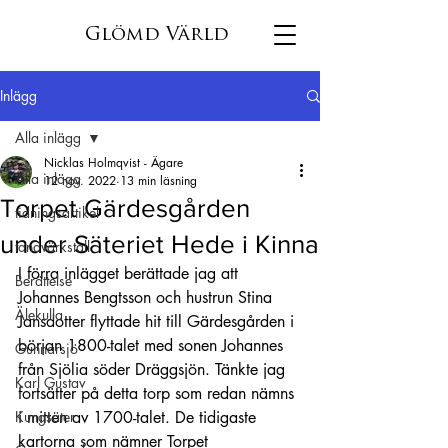
Glömd Värld
Inlägg
Alla inlägg
Nicklas Holmqvist - Ägare
Alla inlägg
12 nov. 2022
13 min läsning
Torpet Gärdesgården
tidningsartikel
under Säteriet Hede i Kinna
tandvärkstall
I förra inlägget berättade jag att 
Berättelse
Johannes Bengtsson och hustrun Stina 
Älekulla
Jansdotter flyttade hit till Gärdesgården i 
början 1800-talet med sonen Johannes 
Gunnarsjö
från Sjölia söder Dräggsjön. Tänkte jag 
Karl Gustav
fortsätter på detta torp som redan nämns 
Kungsäter
i mitten av 1700-talet. De tidigaste 
kartorna som nämner Torpet 