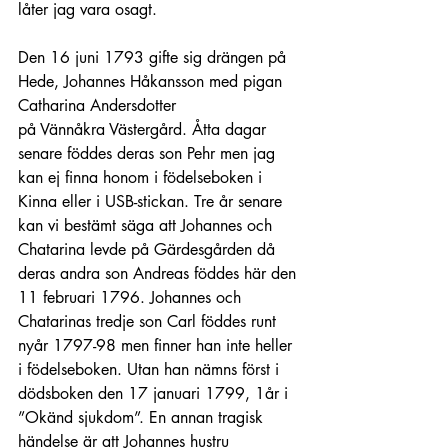
låter jag vara osagt.
Den 16 juni 1793 gifte sig drängen på 
Hede, Johannes Håkansson med pigan 
Catharina Andersdotter
på Vännåkra Västergård. Åtta dagar 
senare föddes deras son Pehr men jag 
kan ej finna honom i födelseboken i 
Kinna eller i USB-stickan. Tre år senare 
kan vi bestämt säga att Johannes och 
Chatarina levde på Gärdesgården då 
deras andra son Andreas föddes här den 
11 februari 1796. Johannes och 
Chatarinas tredje son Carl föddes runt 
nyår 1797-98 men finner han inte heller 
i födelseboken. Utan han nämns först i 
dödsboken den 17 januari 1799, 1år i 
”Okänd sjukdom”. En annan tragisk 
händelse är att Johannes hustru 