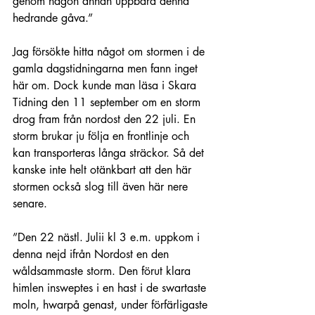
genom någon annan uppbära denna 
hedrande gåva.”
Jag försökte hitta något om stormen i de 
gamla dagstidningarna men fann inget 
här om. Dock kunde man läsa i Skara 
Tidning den 11 september om en storm 
drog fram från nordost den 22 juli. En 
storm brukar ju följa en frontlinje och 
kan transporteras långa sträckor. Så det 
kanske inte helt otänkbart att den här 
stormen också slog till även här nere 
senare.
”Den 22 nästl. Julii kl 3 e.m. uppkom i 
denna nejd ifrån Nordost en den 
wåldsammaste storm. Den förut klara 
himlen insweptes i en hast i de swartaste 
moln, hwarpå genast, under förfärligaste 