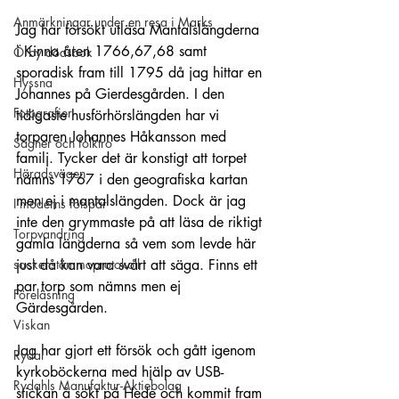
Anmärkningar under en resa i Marks
Jag har försökt utläsa Mantalslängderna 
i Kinna åren 1766,67,68 samt 
Örby dödsbok
sporadisk fram till 1795 då jag hittar en 
Hyssna
Johannes på Gierdesgården. I den 
Fotografier
tidigaste husförhörslängden har vi 
torparen Johannes Håkansson med 
Sägner och folktro
familj. Tycker det är konstigt att torpet 
Häradsvägen
nämns 1767 i den geografiska kartan 
men ej i mantalslängden. Dock är jag 
I moderns fotspår
inte den grymmaste på att läsa de riktigt 
Torpvandring
gamla längderna så vem som levde här 
sockenstämmoprotokoll
just då kan vara svårt att säga. Finns ett 
par torp som nämns men ej 
Föreläsning
Gärdesgården. 
Viskan
Jag har gjort ett försök och gått igenom 
Rydal
kyrkoböckerna med hjälp av USB-
Rydahls Manufaktur-Aktiebolag
stickan å sökt på Hede och kommit fram 