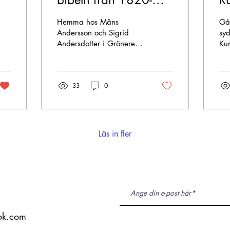
talet
Hemma hos Måns
Gå
Andersson och Sigrid
syd
Andersdotter i Grönered
Kun
Östergård, Hyssna,
sj
föddes till världen den 8
170
november 1802 dottern
två
33
0
Annika. Hon hade fem
och
äldre syskon, Anders,
kal
Karin, Anders, Anna och
ka
Kerstin. När Annika
tor
endast var 2,5år gammal
de
Läs in fler
gick hennes två äldre
ja
systrar Anna och Kerstin
ma
bort men endast Anna
ing
nämns i dödboken.
lan
Under tidigt 1810-talet
nå
gifte sig Annikas 18 år
på
äldre bror Anders sig
an
ook.com
med Martha Eriksdotter
ida
och deras son Johannes
Bac