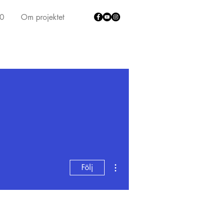
40
Om projektet
Fler åtgärder
Följ