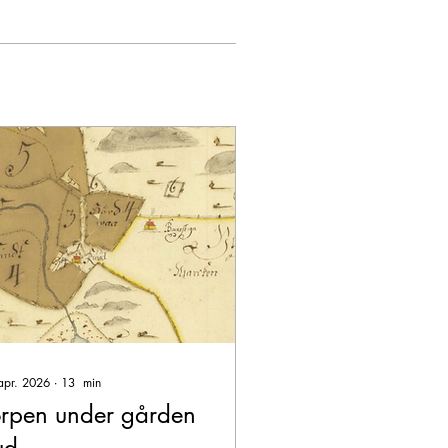
apr. 2026
∙
13
min
orpen under gården
ud