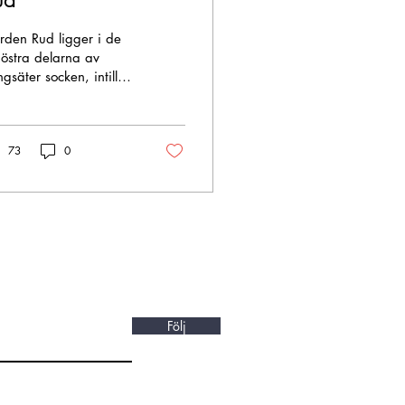
rden Rud ligger i de
östra delarna av
gsäter socken, intill
ön Oklången. Under
0-talet bestod Rud av
 till tre hemmansägare
73
0
 ett soldattorp, även
lats backstuga enligt
rta från 1721 och Ruds
p i kyrkolängderna. På
n vackra kartan som
g nyss nämnde kan
n även se att än låg
en gård ute vid
dsvägen utan alla låg
gra hundra meter in
Följ
 grusvägen där den
dra gården ligger
g. Rud (Ruud) och en
kstuga (Soldattorpet)