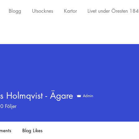
Blogg
Utsocknes
Kartor
Livet under Öresten 18
s Holmqvist - Ägare
Admin
0
Följer
ments
Blog Likes