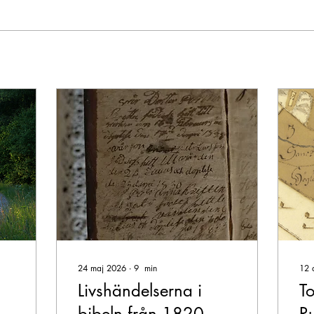
24 maj 2026
∙
9
min
12 
Livshändelserna i
T
bibeln från 1820-
R