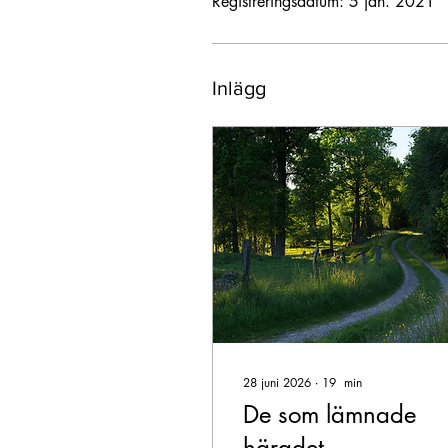
Registreringsdatum: 5 jan. 2021
Inlägg
28 juni 2026
∙
19
min
De som lämnade
häradet