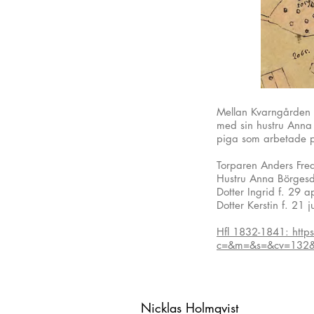
Mellan Kvarngården 
med sin hustru Anna 
piga som arbetade på
Torparen Anders Fre
Hustru Anna Börgesdo
Dotter Ingrid f. 29 a
Dotter Kerstin f. 21 
Hfl 1832-1841:
http
c=&m=&s=&cv=132
Nicklas Holmqvist