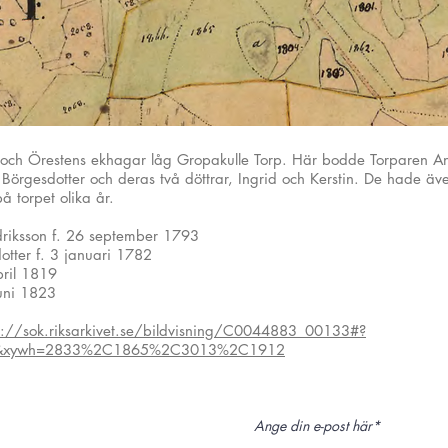
och Örestens ekhagar låg Gropakulle Torp. Här bodde Torparen An
Börgesdotter och deras två döttrar, Ingrid och Kerstin. De hade ä
 torpet olika år.
driksson f. 26 september 1793
tter f. 3 januari 1782
pril 1819
juni 1823
s://sok.riksarkivet.se/bildvisning/C0044883_00133#?
&xywh=2833%2C1865%2C3013%2C1912