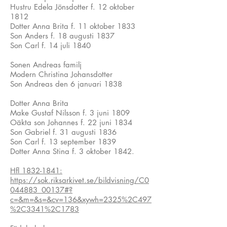
Hustru Edela Jönsdotter f. 12 oktober
1812
Dotter Anna Brita f. 11 oktober 1833
Son Anders f. 18 augusti 1837
Son Carl f. 14 juli 1840
Sonen Andreas familj
Modern Christina Johansdotter
Son Andreas den 6 januari 1838
Dotter Anna Brita
Make Gustaf Nilsson f. 3 juni 1809
Oäkta son Johannes f. 22 juni 1834
Son Gabriel f. 31 augusti 1836
Son Carl f. 13 september 1839
Dotter Anna Stina f. 3 oktober 1842.
Hfl 1832-1841:
https://sok.riksarkivet.se/bildvisning/C0
044883_00137#?
c=&m=&s=&cv=136&xywh=2325%2C497
%2C3341%2C1783