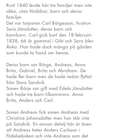
Runt 1840 levde här tre familjer men inte
olika, utan föräldrar, barn och deras
familjer.
Det var torparen Carl Börgesson, hustrun
Sara Jönsdotter, deras barn och
barnbarn. Carl gick bort den 18 februari
1838, 66 år gammal i Gikt och Sara blev
Änka. Hon hade dock många på gården
som kunde ta hand om henne.
Deras barn var Börge, Andreas, Anna
Brita, Gabriel, Brita och Abraham. De
hade fler barn men de hade redan flyttat
från Stora Sandvik.
Sonen Börje var gift med Edela Jönsdotter
och hade tre barn tillsammans. Anna
Brita, Anders och Carl.
Sonen Andreas fick sonen Andreas med
Christina Johansdotter men hon står inte
på Sandvik. En annan detalj här är även
att Andreas heter Anders Carlsson i
Födelseboken och inte Andreas som det