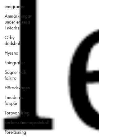
emigranter
Anmärkningar
under en resa
i Marks
Örby
dödsbok
Hyssna
Fotografier
Sägner och
folktro
Häradsvägen
I moderns
fotspår
Torpvandring
sockenstämmoprotokoll
Föreläsning