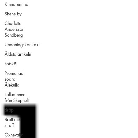
Kinnarumma
Skene by
Charlotta
Andersson
Sandberg
Undantagskontrakt
Äldsta artikeln
Fotskäl
Promenad
södra
Älekulla
Folkminnen
från Skephult
dråp
Brott och
straff
Öxnevalla