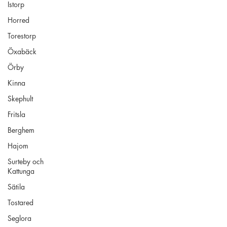
Istorp
Horred
Torestorp
Öxabäck
Örby
Kinna
Skephult
Fritsla
Berghem
Hajom
Surteby och
Kattunga
Sätila
Tostared
Seglora