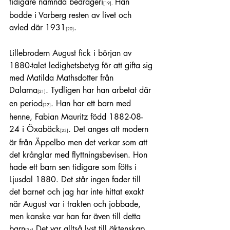
tidigare nämnda bedrägeri
 Han 
[19]
.
bodde i Varberg resten av livet och 
avled där 1931
.
[20]
Lillebrodern August fick i början av 
1880-talet ledighetsbetyg för att gifta sig 
med Matilda Mathsdotter från 
Dalarna
. Tydligen har han arbetat där 
[21]
en period
. Han har ett barn med 
[22]
henne, Fabian Mauritz född 1882-08-
24 i Öxabäck
. Det anges att modern 
[23]
är från Äppelbo men det verkar som att 
det krånglar med flyttningsbevisen. Hon 
hade ett barn sen tidigare som fötts i 
Ljusdal 1880. Det står ingen fader till 
det barnet och jag har inte hittat exakt 
när August var i trakten och jobbade, 
men kanske var han far även till detta 
barn
.Det var alltså lyst till äktenskap 