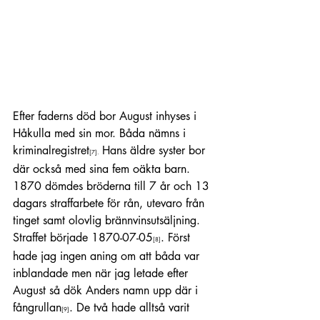
Efter faderns död bor August inhyses i 
Håkulla med sin mor. Båda nämns i 
kriminalregistret
 Hans äldre syster bor 
[7]
.
där också med sina fem oäkta barn. 
1870 dömdes bröderna till 7 år och 13 
dagars straffarbete för rån, utevaro från 
tinget samt olovlig brännvinsutsäljning. 
Straffet började 1870-07-05
. Först 
[8]
hade jag ingen aning om att båda var 
inblandade men när jag letade efter 
August så dök Anders namn upp där i 
fångrullan
. De två hade alltså varit 
[9]