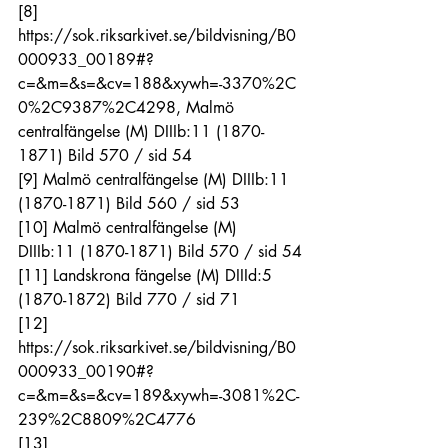
[8]
https://sok.riksarkivet.se/bildvisning/B0
000933_00189#?
c=&m=&s=&cv=188&xywh=-3370%2C
0%2C9387%2C4298
, Malmö 
centralfängelse (M) DIIIb:11 (1870-
1871) Bild 570 / sid 54
[9]
 Malmö centralfängelse (M) DIIIb:11 
(1870-1871) Bild 560 / sid 53
[10]
 Malmö centralfängelse (M) 
DIIIb:11 (1870-1871) Bild 570 / sid 54
[11]
 Landskrona fängelse (M) DIIId:5 
(1870-1872) Bild 770 / sid 71
[12]
https://sok.riksarkivet.se/bildvisning/B0
000933_00190#?
c=&m=&s=&cv=189&xywh=-3081%2C-
239%2C8809%2C4776
[13]