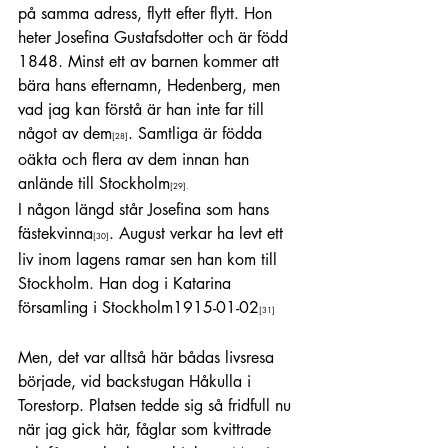
på samma adress, flytt efter flytt. Hon 
heter Josefina Gustafsdotter och är född 
1848. Minst ett av barnen kommer att 
bära hans efternamn, Hedenberg, men 
vad jag kan förstå är han inte far till 
något av dem
. Samtliga är födda 
[28]
oäkta och flera av dem innan han 
anlände till Stockholm
[29]
.
I någon längd står Josefina som hans 
fästekvinna
. August verkar ha levt ett 
[30]
liv inom lagens ramar sen han kom till 
Stockholm. Han dog i Katarina 
församling i Stockholm1915-01-02
[31]
Men, det var alltså här bådas livsresa 
började, vid backstugan Håkulla i 
Torestorp. Platsen tedde sig så fridfull nu 
när jag gick här, fåglar som kvittrade 