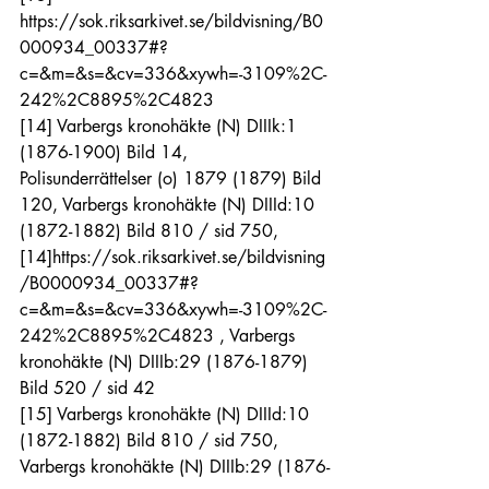
https://sok.riksarkivet.se/bildvisning/B0
000934_00337#?
c=&m=&s=&cv=336&xywh=-3109%2C-
242%2C8895%2C4823
[14]
 Varbergs kronohäkte (N) DIIIk:1 
(1876-1900) Bild 14, 
Polisunderrättelser (o) 1879 (1879) Bild 
120, Varbergs kronohäkte (N) DIIId:10 
(1872-1882) Bild 810 / sid 750, 
[14]
https://sok.riksarkivet.se/bildvisning
/B0000934_00337#?
c=&m=&s=&cv=336&xywh=-3109%2C-
242%2C8895%2C4823
 , Varbergs 
kronohäkte (N) DIIIb:29 (1876-1879) 
Bild 520 / sid 42
[15]
 Varbergs kronohäkte (N) DIIId:10 
(1872-1882) Bild 810 / sid 750, 
Varbergs kronohäkte (N) DIIIb:29 (1876-