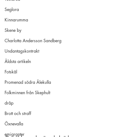
Seglora
Kinnarumma
Skene by
Charlotta Andersson Sandberg
Undantagskontrakt
Äldsta artikeln
Fotskäl
Promenad södra Älekulla
Folkminnen från Skephult
dråp
Brott och straff
Öxnevalla
emigranter