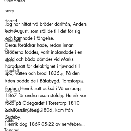
Grimmared
Istorp
Horred
Jag har hittat två bröder därifrån, Anders 
Torestorp
och August, som ställde till det för sig 
och hamnade i fängelse.
Öxabäck
Deras föräldrar hade, redan innan 
Örby
bröderna föddes, varit inblandade i en 
stöld och båda dömdes vid Marks 
Kinna
häradsrätt för delaktighet i tjuvnad till 
Skephult
spö, vatten och bröd 1835.
 På den 
[1]
Fritsla
tiden bodde de i Bålabygd, Torestorp
. 
[2]
Fadern Henrik satt också i Vänersborg 
Berghem
1867 för andra resan stöld
. Henrik var 
[3]
Hajom
född på Ödegärdet i Torestorp 1810 
och Kerstin, född 1806, kom från 
Surteby och Kattunga
Surteby.
Sätila
Henrik dog 1869-05-22 av nervfeber
.
[4]
Tostared