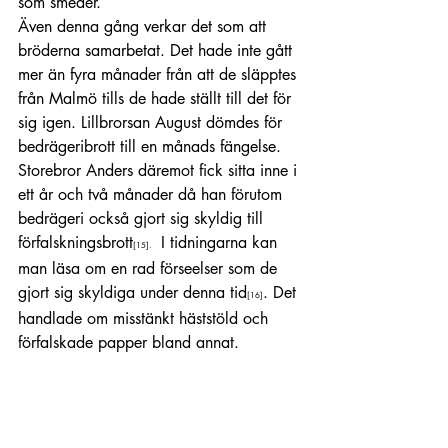
som smeder.
Även denna gång verkar det som att 
bröderna samarbetat. Det hade inte gått 
mer än fyra månader från att de släpptes 
från Malmö tills de hade ställt till det för 
sig igen. Lillbrorsan August dömdes för 
bedrägeribrott till en månads fängelse. 
Storebror Anders däremot fick sitta inne i 
ett år och två månader då han förutom 
bedrägeri också gjort sig skyldig till 
förfalskningsbrott
  I tidningarna kan 
[15]
.
man läsa om en rad förseelser som de 
gjort sig skyldiga under denna tid
. Det 
[16]
handlade om misstänkt häststöld och 
förfalskade papper bland annat.