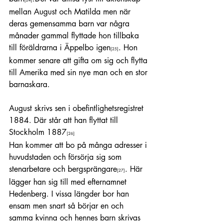
[24]
mellan August och Matilda men när 
deras gemensamma barn var några 
månader gammal flyttade hon tillbaka 
till föräldrarna i Äppelbo igen
. Hon 
[25]
kommer senare att gifta om sig och flytta 
till Amerika med sin nye man och en stor 
barnaskara.
August skrivs sen i obefintlighetsregistret 
1884. Där står att han flyttat till 
Stockholm 1887
[26]
Han kommer att bo på många adresser i 
huvudstaden och försörja sig som 
stenarbetare och bergsprängare
. Här 
[27]
lägger han sig till med efternamnet 
Hedenberg. I vissa längder bor han 
ensam men snart så börjar en och 
samma kvinna och hennes barn skrivas 