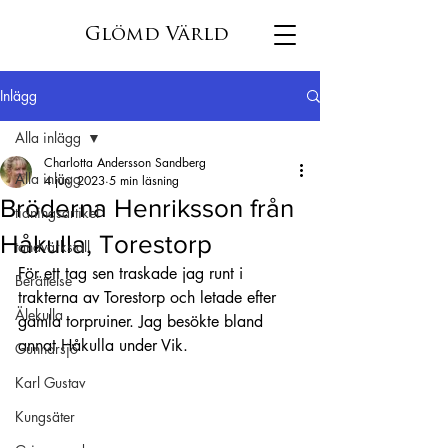
Glömd Värld
Inlägg
Alla inlägg
Charlotta Andersson Sandberg
Alla inlägg
4 juni 2023
5 min läsning
Bröderna Henriksson från
tidningsartikel
Håkulla, Torestorp
tandvärkstall
För ett tag sen traskade jag runt i 
Berättelse
trakterna av Torestorp och letade efter 
Älekulla
gamla torpruiner. Jag besökte bland 
annat Håkulla under Vik.
Gunnarsjö
Karl Gustav
Kungsäter