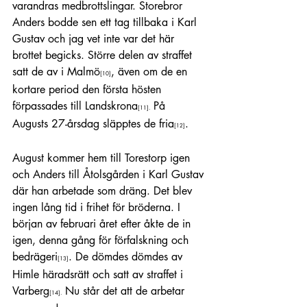
varandras medbrottslingar. Storebror 
Anders bodde sen ett tag tillbaka i Karl 
Gustav och jag vet inte var det här 
brottet begicks. Större delen av straffet 
satt de av i Malmö
, även om de en 
[10]
kortare period den första hösten 
förpassades till Landskrona
 På 
[11]
.
Augusts 27-årsdag släpptes de fria
. 
[12]
August kommer hem till Torestorp igen 
och Anders till Åtolsgården i Karl Gustav 
där han arbetade som dräng. Det blev 
ingen lång tid i frihet för bröderna. I 
början av februari året efter åkte de in 
igen, denna gång för förfalskning och 
bedrägeri
. De dömdes dömdes av 
[13]
Himle häradsrätt och satt av straffet i 
Varberg
 Nu står det att de arbetar 
[14]
.