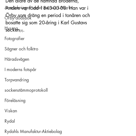
Den äldre av de nämnda bröderna, 
Anmärkningar under en resa i Marks
Anders var född 1843-03-08. Han var i 
Örby som dräng en period i tonåren och 
Örby dödsbok
bosatte sig som 20-åring i Karl Gustavs 
Hyssna
socken
.
[5]
Fotografier
Sägner och folktro
Häradsvägen
I moderns fotspår
Torpvandring
sockenstämmoprotokoll
Föreläsning
Viskan
Rydal
Rydahls Manufaktur-Aktiebolag