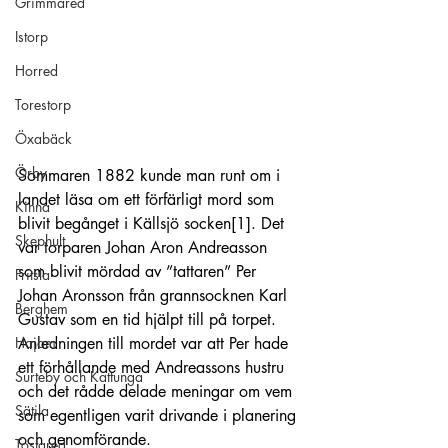
Grimmared
Istorp
Horred
Torestorp
Öxabäck
Örby
Sommaren 1882 kunde man runt om i 
landet läsa om ett förfärligt mord som 
Kinna
blivit begånget i Källsjö socken
[1]
. Det 
Skephult
var torparen Johan Aron Andreasson 
som blivit mördad av ”tattaren” Per 
Fritsla
Johan Aronsson från grannsocknen Karl 
Berghem
Gustav som en tid hjälpt till på torpet. 
Anledningen till mordet var att Per hade 
Hajom
ett förhållande med Andreassons hustru 
Surteby och Kattunga
och det rådde delade meningar om vem 
Sätila
som egentligen varit drivande i planering 
och genomförande.
Tostared