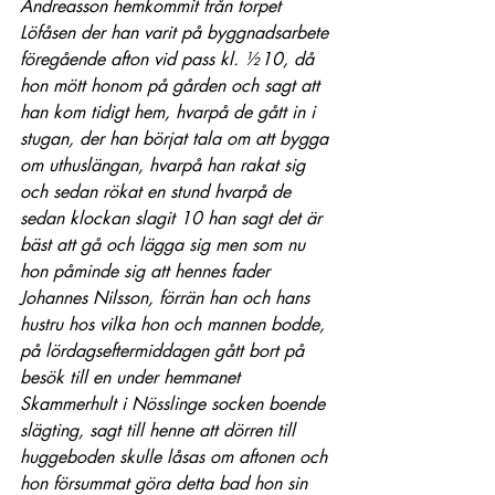
Andreasson hemkommit från torpet 
Löfåsen der han varit på byggnadsarbete 
föregående afton vid pass kl. ½10, då 
hon mött honom på gården och sagt att 
han kom tidigt hem, hvarpå de gått in i 
stugan, der han börjat tala om att bygga 
om uthuslängan, hvarpå han rakat sig 
och sedan rökat en stund hvarpå de 
sedan klockan slagit 10 han sagt det är 
bäst att gå och lägga sig men som nu 
hon påminde sig att hennes fader 
Johannes Nilsson, förrän han och hans 
hustru hos vilka hon och mannen bodde, 
på lördagseftermiddagen gått bort på 
besök till en under hemmanet 
Skammerhult i Nösslinge socken boende 
slägting, sagt till henne att dörren till 
huggeboden skulle låsas om aftonen och 
hon försummat göra detta bad hon sin 