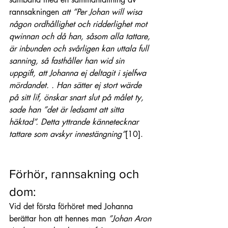
rannsakningen 
att ”Per Johan will wisa 
någon ordhållighet och ridderlighet mot 
qwinnan och då han, såsom alla tattare, 
är inbunden och svårligen kan uttala full 
sanning, så fasthåller han wid sin 
uppgift, att Johanna ej deltagit i sjelfwa 
mördandet. . Han sätter ej stort wärde 
på sitt lif, önskar snart slut på målet ty, 
sade han ”det är ledsamt att sitta 
häktad”. Detta yttrande kännetecknar 
tattare som avskyr innestängning”
[10]
.
Förhör, rannsakning och 
dom:
Vid det första förhöret med Johanna 
berättar hon att hennes man
 ”Johan Aron 