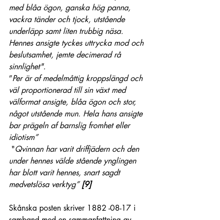
med blåa ögon, ganska hög panna, 
vackra tänder och tjock, utstående 
underläpp samt liten trubbig näsa. 
Hennes ansigte tyckes uttrycka mod och 
beslutsamhet, jemte decimerad rå 
sinnlighet". 
”
Per är af medelmåttig kroppslängd och 
väl proportionerad till sin växt med 
välformat ansigte, blåa ögon och stor, 
något utstående mun. Hela hans ansigte 
bar prägeln af barnslig fromhet eller 
idiotism”
 "
Qvinnan har varit driffjädern och den 
under hennes välde stående ynglingen 
har blott varit hennes, snart sagdt 
medvetslösa verktyg” 
[9]
Skånska posten skriver 1882 -08-17 i 
samband med en sammanfattning av 