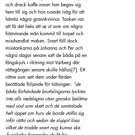
och drack kaffe innan han begav sig 
hem till sig och hon rusade iväg för att 
hämta några grannkvinnor. Tanken var 
att få det hela att se ut som om några 
främmande män kommit till torpet och 
misshandlat maken. Snart föll dock 
misstankarna på Johanna och Per och 
några dagar senare satt de båda på en 
fångskjuts i riktning mot Varberg där 
rättegången senare skulle hållas
[7]
. Ett 
vittne som sett dem under färden 
berättade följande för tidningen
: ”de 
båda förhärdade brottslingarna tycktes 
inte alls nedslagna utan ganska belåtna 
med vad som skett och de samtalade 
helt öppet om huru de borde ställa sig 
inför rätta och sedan de sluppit lösa 
vilket de trodde snart nog kunna ske. 
Ävenledes hoppades de få bo 