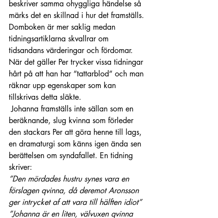
beskriver samma ohyggliga händelse så 
märks det en skillnad i hur det framställs. 
Domboken är mer saklig medan 
tidningsartiklarna skvallrar om 
tidsandans värderingar och fördomar. 
När det gäller Per trycker vissa tidningar 
hårt på att han har ”tattarblod” och man 
räknar upp egenskaper som kan 
tillskrivas detta släkte.
 Johanna framställs inte sällan som en 
beräknande, slug kvinna som förleder 
den stackars Per att göra henne till lags, 
en dramaturgi som känns igen ända sen 
berättelsen om syndafallet. En tidning 
skriver: 
”Den mördades hustru synes vara en 
förslagen qvinna, då deremot Aronsson 
ger intrycket af att vara till hälften idiot”
”Johanna är en liten, välvuxen qvinna 