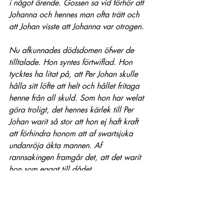
i något ärende. Gossen sa vid förhör att 
Johanna och hennes man ofta trätt och 
att Johan visste att Johanna var otrogen. 
Nu afkunnades dödsdomen öfwer de 
tilltalade. Hon syntes förtwiflad. Hon 
tycktes ha litat på, att Per Johan skulle 
hålla sitt löfte att helt och hållet fritaga 
henne från all skuld. Som hon har welat 
göra troligt, det hennes kärlek till Per 
Johan warit så stor att hon ej haft kraft 
att förhindra honom att af swartsjuka 
undanröja äkta mannen. Af 
rannsakingen framgår det, att det warit 
hon som eggat till dådet.
Per Johan saknande uppfostran och 
föräldrawård, har warit ett wiljelöst 
werktyg i qwinnans hand. Han mottog 