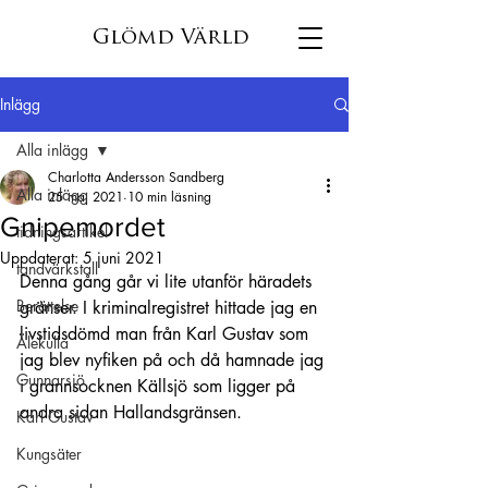
Glömd Värld
Inlägg
Alla inlägg
Charlotta Andersson Sandberg
Alla inlägg
25 maj 2021
10 min läsning
Gnipemordet
tidningsartikel
Uppdaterat:
5 juni 2021
tandvärkstall
Denna gång går vi lite utanför häradets 
Berättelse
gränser. I kriminalregistret hittade jag en 
livstidsdömd man från Karl Gustav som 
Älekulla
jag blev nyfiken på och då hamnade jag 
Gunnarsjö
i grannsocknen Källsjö som ligger på 
andra sidan Hallandsgränsen. 
Karl Gustav
Kungsäter