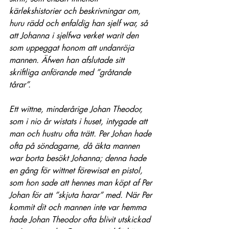
kärlekshistorier och beskrivningar om, 
huru rädd och enfaldig han sjelf war, så 
att Johanna i sjelfwa verket warit den 
som uppeggat honom att undanröja 
mannen. Äfwen han afslutade sitt 
skriftliga anförande med ”gråtande 
tårar”.
Ett wittne, minderårige Johan Theodor, 
som i nio år wistats i huset, intygade att 
man och hustru ofta trätt. Per Johan hade 
ofta på söndagarne, då äkta mannen 
war borta besökt Johanna; denna hade 
en gång för wittnet förewisat en pistol, 
som hon sade att hennes man köpt af Per 
Johan för att ”skjuta harar” med. När Per 
kommit dit och mannen inte var hemma 
hade Johan Theodor ofta blivit utskickad 