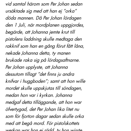
vid samtal härom som Per Johan sedan 
ursäktade sig med att han ej ”orka” 
döda mannen. Då Per Johan lördagen 
den 1 Juli, när mordplanen uppgjordes, 
begärde, att Johanna jemte krut till 
pistolens laddning skulle medtaga den 
rakknif som han en gång förut fått låna, 
nekade Johanna detta, ty manen 
brukade raka sig på lördagsaftnarne. 
Per Johan upplyste, att Johanna 
dessutom tillagt ”det finns ju andra 
knifvar i huggboden”; samt att hon wille 
mordet skulle uppskjutas till söndagen, 
medan hon var i kyrkan. Johanna 
medgaf detta tilläggande, att hon war 
öfvertygad, det Per Johan lika litet nu 
som för fjorton dagar sedan skulle orka 
med att begå mord. För pistolskottets 
werkan war hon ej rädd, ty hon wisste, 