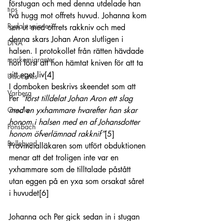
förstugan och med denna utdelade han 
tips
två hugg mot offrets huvud. Johanna kom 
Rydals spinneri
sen ut med offrets rakkniv och med 
denna skars Johan Aron slutligen i 
DNA
halsen. I protokollet från rätten hävdade 
markemigranter
hon först att hon hämtat kniven för att ta 
sitt eget liv
[4]
Utsocknes
I domboken beskrivs skeendet som att 
Varberg
Per 
”först tilldelat Johan Aron ett slag 
med en yxhammare hvarefter han skar 
Onsala
honom i halsen med en af Johansdotter 
Ponsbach
honom öfverlämnad rakknif”
[5]
Bollebygd
Provincialläkaren som utfört obduktionen 
menar att det troligen inte var en 
yxhammare som de tilltalade påstått 
utan eggen på en yxa som orsakat såret 
i huvudet
[6]
Johanna och Per gick sedan in i stugan 