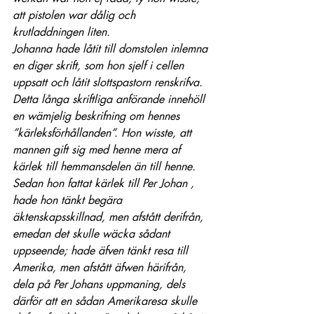
att pistolen war dålig och 
krutladdningen liten.
Johanna hade låtit till domstolen inlemna 
en diger skrift, som hon sjelf i cellen 
uppsatt och låtit slottspastorn renskrifva. 
Detta långa skriftliga anförande innehöll 
en wämjelig beskrifning om hennes 
”kärleksförhållanden”. Hon wisste, att 
mannen gift sig med henne mera af 
kärlek till hemmansdelen än till henne. 
Sedan hon fattat kärlek till Per Johan , 
hade hon tänkt begära 
äktenskapsskillnad, men afstått derifrån, 
emedan det skulle wäcka sådant 
uppseende; hade äfven tänkt resa till 
Amerika, men afstått äfwen härifrån, 
dela på Per Johans uppmaning, dels 
därför att en sådan Amerikaresa skulle 