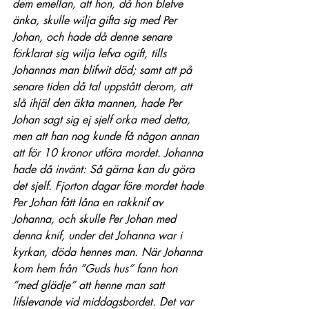
dem emellan, att hon, då hon blefve 
änka, skulle wilja gifta sig med Per 
Johan, och hade då denne senare 
förklarat sig wilja lefva ogift, tills 
Johannas man blifwit död; samt att på 
senare tiden då tal uppstått derom, att 
slå ihjäl den äkta mannen, hade Per 
Johan sagt sig ej sjelf orka med detta, 
men att han nog kunde få någon annan 
att för 10 kronor utföra mordet. Johanna 
hade då invänt: Så gärna kan du göra 
det sjelf. Fjorton dagar före mordet hade 
Per Johan fått låna en rakknif av 
Johanna, och skulle Per Johan med 
denna knif, under det Johanna war i 
kyrkan, döda hennes man. När Johanna 
kom hem från ”Guds hus” fann hon 
”med glädje” att henne man satt 
lifslevande vid middagsbordet. Det var 