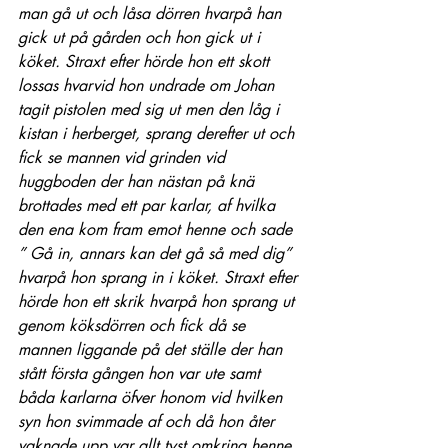
man gå ut och låsa dörren hvarpå han 
gick ut på gården och hon gick ut i 
köket. Straxt efter hörde hon ett skott 
lossas hvarvid hon undrade om Johan 
tagit pistolen med sig ut men den låg i 
kistan i herberget, sprang derefter ut och 
fick se mannen vid grinden vid 
huggboden der han nästan på knä 
brottades med ett par karlar, af hvilka 
den ena kom fram emot henne och sade 
” Gå in, annars kan det gå så med dig” 
hvarpå hon sprang in i köket. Straxt efter 
hörde hon ett skrik hvarpå hon sprang ut 
genom köksdörren och fick då se 
mannen liggande på det ställe der han 
stått första gången hon var ute samt 
båda karlarna öfver honom vid hvilken 
syn hon svimmade af och då hon åter 
vaknade upp var allt tyst omkring henne 