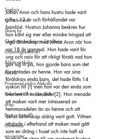
Seglora
Johan Aron och hans hustru hade varit 
gifta i 12 år och förhållandet var 
Kinnarumma
barnlöst. Hustrun Johanna beskrev hur 
Skene by
hon känt sig mer eller mindre tvingad att 
Charlotta Andersson Sandberg
ingå äktenskap med Johan Aron när hon 
var 18 år gammal. Hon hade varit för 
Undantagskontrakt
ung och naiv för att riktigt förstå vad hon 
Äldsta artikeln
gav sig in på, hon gjorde bara som det 
förväntades av henne. Hon var sina 
Fotskäl
föräldrars enda barn, det hade fötts 14 
Promenad södra Älekulla
syskon till (!) men hon var den enda som 
överlevt till vuxen ålder
[2]
. Hon menade 
Folkminnen från Skephult
att maken varit mer intresserad av 
dråp
hemmansdelen än av henne och att 
Brott och straff
deras äktenskap aldrig varit gott. Vittnen 
uttalade i efterhand att maken mest gått 
Öxnevalla
som en dräng i huset och inte haft så 
emigranter
mycket att säga till om gentemot hustrun 