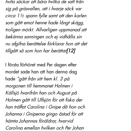
hvita säckar att bära hvilka de satt från 
sig på gräsvallen, att i hvarje säck var 
circa 1½ spann fylle samt att den karlen 
som gått emot henne hade långt skägg, 
troligen mörkt. Allvarligen uppmanad att 
bekänna sanningen och ej vidhålla sin 
nu afgifna berättelse förklarar hon att det 
tillgått så som hon har berättat
[12]
I första förhöret med Per dagen efter 
mordet sade han att han denna dag 
hade
 ”gått från sitt hem kl. 3 på 
morgonen till hemmanet Holmen i 
Källsjö hvarifrån han och August på 
Holmen gått till Ulfsjön för att fiska der 
han träffat Carolina i Gnipe då hon och 
Johanna i Gniperna gingo åstad för att 
hämta Johannas föräldrar, hvarvid 
Carolina emellan hvilken och Per Johan 