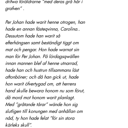
drifwa föräldrarne ”med deras grå hår i 
grafven” .
Per Johan hade warit henne otrogen, han 
hade en annan fästeqvinna, Carolina.. 
Dessutom hade han warit så 
efterhängsen samt beständigt tiggt om 
mat och pengar. Hon hade warnat sin 
man för Per Johan. På lördagsqwällen 
innan mannen blef af henne utnarrad, 
hade han och hustrun tillsammans läst 
aftonböner; och då han gick ut, hade 
hon warit öfvertygad om, att herrens 
hand skulle bewara honom nu som förut, 
då mord mot honom warit planlagt. 
Med ”gråtande tårar” wände hon sig 
slutligen till konungen med anhållan om 
nåd, ty hon hade felat ”för sin stora 
kärleks skull”.