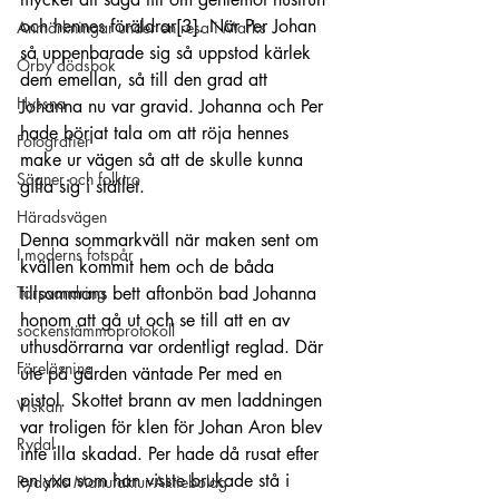
och hennes föräldrar
[3]
. När Per Johan 
Anmärkningar under en resa i Marks
så uppenbarade sig så uppstod kärlek 
Örby dödsbok
dem emellan, så till den grad att 
Hyssna
Johanna nu var gravid. Johanna och Per 
hade börjat tala om att röja hennes 
Fotografier
make ur vägen så att de skulle kunna 
Sägner och folktro
gifta sig i stället. 
Häradsvägen
Denna sommarkväll när maken sent om 
I moderns fotspår
kvällen kommit hem och de båda 
tillsammans bett aftonbön bad Johanna 
Torpvandring
honom att gå ut och se till att en av 
sockenstämmoprotokoll
uthusdörrarna var ordentligt reglad. Där 
Föreläsning
ute på gården väntade Per med en 
pistol. Skottet brann av men laddningen 
Viskan
var troligen för klen för Johan Aron blev 
Rydal
inte illa skadad. Per hade då rusat efter 
en yxa som han visste brukade stå i 
Rydahls Manufaktur-Aktiebolag