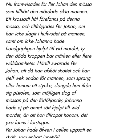
Nu framwisades för Per Johan den mössa 
som tillhört den mördade äkta mannen. 
Ett krossadt hål förefanns på denna 
mössa, och tillfrågades Per Johan, om 
han icke slagit i hufwudet på mannen, 
samt om icke Johanna hade 
handgripligen hjelpt till vid mordet, ty 
den döda kroppen bar märken efter flere 
wåldsamheter. Härtill swarade Per 
Johan, att då han afsköt skottet och han 
sjelf wek undan för mannen, som sprang 
efter honom ett stycke, slängde han ifrån 
sig pistolen, som möjligen slog af 
mössan på den förföljande; Johanna 
hade ej på annat sätt hjelpt till wid 
mordet, än att hon tillropat honom, det 
yxa fanns i förstugan.
Per Johan hade äfwen i cellen uppsatt en 
skrift, som enbart innehöll 