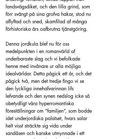
landsvägsdiket, och den lilla grind, som 
förr svängt på sina grofva hakar, stod nu 
aflyftad och sned, skamfilad af många 
förhistoriska års oafbrutna tjänstgöring.
Denna jordkula blef nu för oss 
medelpunkten i en romanvärld af 
underbaraste slag och vi befolkade 
henne med invånare ur alla möjliga 
idealvärldar. Detta pågick ett år, och det 
pågick två, men det tredje fingo vi se 
den lyckliga innehafvarinnan lifs 
lefvande och den synen nedslog icke så 
obetydligt våra hyperromantiska 
föreställningar om ”familjen”, som bodde 
idet underjordiska palatset, hvars salar 
helt visst sträckte sig vida under 
sandåsen och kanske utmynnade i ett 