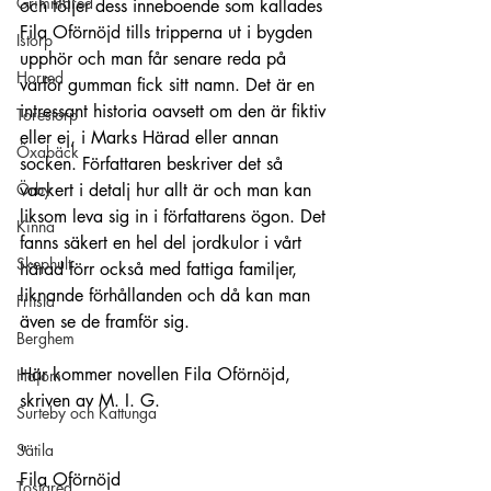
Grimmared
och följer dess inneboende som kallades 
Fila Oförnöjd tills tripperna ut i bygden 
Istorp
upphör och man får senare reda på 
Horred
varför gumman fick sitt namn. Det är en 
intressant historia oavsett om den är fiktiv 
Torestorp
eller ej, i Marks Härad eller annan 
Öxabäck
socken. Författaren beskriver det så 
Örby
vackert i detalj hur allt är och man kan 
liksom leva sig in i författarens ögon. Det 
Kinna
fanns säkert en hel del jordkulor i vårt 
Skephult
härad förr också med fattiga familjer, 
liknande förhållanden och då kan man 
Fritsla
även se de framför sig.
Berghem
Här kommer novellen Fila Oförnöjd, 
Hajom
skriven av M. I. G.
Surteby och Kattunga
Sätila
"
Fila Oförnöjd
Tostared