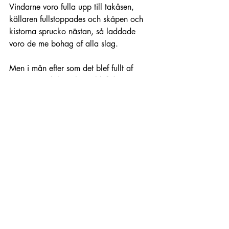
Vindarne voro fulla upp till takåsen, 
källaren fullstoppades och skåpen och 
kistorna sprucko nästan, så laddade 
voro de me bohag af alla slag.
Men i mån efter som det blef fullt af 
onyttiga mobilier i huset blef det tomt i 
mannens kassa. Hank och bråk följde; 
lagsökningar haglade och utmätningar 
hörde till de vanliga dagstilldragelserna. 
Slutligen gick det alldeles öfver styr. Det 
blef konkurs och ruin och paret stod där 
vid ålderdomens gräns utan tak öfver 
hufvudet. Mannen var en beskelig karl 
och väl liden. Af en gammal bekant fick 
han tillstånd att bygga sig en stuga på 
sandåsen vid vägen, men han kunde 
icke skaffa timmer och så knåpade han 
ihop en jordkula i stället. I den dog han 