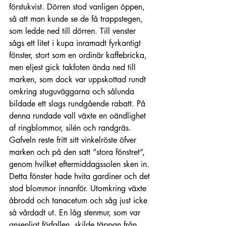
förstukvist. Dörren stod vanligen öppen, 
så att man kunde se de få trappstegen, 
som ledde ned till dörren. Till venster 
sågs ett litet i kupa inramadt fyrkantigt 
fönster, stort som en ordinär kaffebricka, 
men eljest gick takfoten ända ned till 
marken, som dock var uppskottad rundt 
omkring stuguväggarna och sålunda 
bildade ett slags rundgående rabatt. På 
denna rundade vall växte en oändlighet 
af ringblommor, silén och randgräs. 
Gafveln reste fritt sitt vinkelröste öfver 
marken och på den satt ”stora fönstret”, 
genom hvilket eftermiddagssolen sken in. 
Detta fönster hade hvita gardiner och det 
stod blommor innanför. Utomkring växte 
åbrodd och tanacetum och såg just icke 
så vårdadt ut. En låg stenmur, som var 
ansenligt förfallen, skilde täppan från 