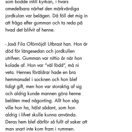
som bodde intill kyrkan, i hvars 
omedelbara närhet den märkvärdiga 
jordkulan var belägen. Då föll det mig in 
att fråga efter gumman och ta reda på 
hvad det blifvit af henne.
- Jaså Fila Oförnöjd! Utbrast han. Hon är 
död för längesedan och jordkullen 
utrifven. Gumman var nittio år när hon 
kolade af. Hon var ”väl född”, må ni 
veta. Hennes föräldrar hade en bra 
hemmansdel i socknen och hon blef 
tidigt gift, men hon var storaktig af sig 
och aldrig kunde mannen göra henne 
belåten med någonting. Allt hon såg 
ville hon ha, hälst sådant, som hon 
aldrig i lifvet skulle kunna använda. 
Deras hem blef därför så fullt af saker att 
man snart inte kom fram i rummen. 