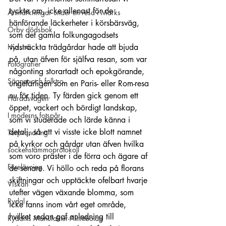
tyckte om, icke allenast för de 
Anmärkningar under en resa i Marks
hänförande läckerheter i körsbärsväg, 
Örby dödsbok
som det gamla folkungagodsets 
Hyssna
vidsträckta trädgårdar hade att bjuda 
på, utan äfven för själfva resan, som var 
Fotografier
någonting storartadt och epokgörande, 
Sägner och folktro
ungefärligen som en Paris- eller Rom-resa 
nu för tiden. Ty färden gick genom ett 
Häradsvägen
öppet, vackert och bördigt landskap, 
I moderns fotspår
som vi studerade och lärde känna i 
detalj, så att vi visste icke blott namnet 
Torpvandring
på kyrkor och gårdar utan äfven hvilka 
sockenstämmoprotokoll
som voro präster i de förra och ägare af 
Föreläsning
de senare. Vi höllo och reda på florans 
skiftningar och upptäckte ofelbart hvarje 
Viskan
utefter vägen växande blomma, som 
Rydal
icke fanns inom vårt eget område, 
hvilket sedan gaf anledning till 
Rydahls Manufaktur-Aktiebolag