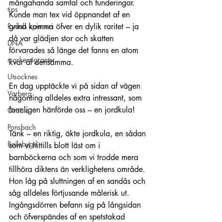
mångahanda samtal och funderingar. 
tips
Kunde man tex vid öppnandet af en 
Rydals spinneri
grind komma öfver en dylik raritet – ja 
då var glädjen stor och skatten 
DNA
förvarades så länge det fanns en atom 
markemigranter
kvar af densamma.
Utsocknes
En dag upptäckte vi på sidan af vägen 
Varberg
någonting alldeles extra intressant, som 
formligen hänförde oss – en jordkula!
Onsala
Ponsbach
Tänk – en riktig, äkte jordkula, en sådan 
Bollebygd
som vi hittills blott läst om i 
barnböckerna och som vi trodde mera 
tillhöra diktens än verklighetens område. 
Hon låg på sluttningen af en sandås och 
såg alldeles förtjusande målerisk ut. 
Ingångsdörren befann sig på långsidan 
och öfverspändes af en spetstakad 