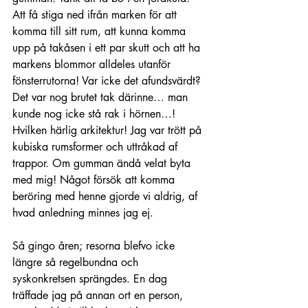
Att få stiga ned ifrån marken för att 
komma till sitt rum, att kunna komma 
upp på takåsen i ett par skutt och att ha 
markens blommor alldeles utanför 
fönsterrutorna! Var icke det afundsvärdt? 
Det var nog brutet tak därinne… man 
kunde nog icke stå rak i hörnen…! 
Hvilken härlig arkitektur! Jag var trött på 
kubiska rumsformer och uttråkad af 
trappor. Om gumman ändå velat byta 
med mig! Något försök att komma 
beröring med henne gjorde vi aldrig, af 
hvad anledning minnes jag ej.
Så gingo åren; resorna blefvo icke 
längre så regelbundna och 
syskonkretsen sprängdes. En dag 
träffade jag på annan ort en person, 