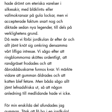
hade drömt om eteriska varelser i 
silkesskir, med blåklints- eller 
vallmokransar på gula lockar, men vi 
accepterade faktum snart nog och 
diktade sedan nya legender, till dels på 
verklighetens grund.
Då reste vi förbi jordkulan år efter år och 
allt jämt knöt sig omkring densamma 
vårt lifliga intresse. Vi sågo efter att 
ringblommorna sköttes ordentligt, att 
randgräset frodades och att 
åbroddsbuskarne funnos kvar. Vi märkte 
vidare att gumman åldrades och att 
katten blef fetare. Men båda sågo allt 
jämt lefnadsfriska ut, så att någon 
anledning till medlidande hade vi icke.
För min enskilda del afundades jag 
gumman. Tänk att få bo i en jordkula! 