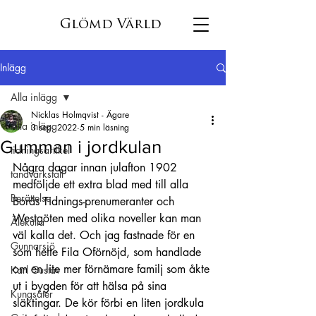
Glömd Värld
Inlägg
Alla inlägg
Nicklas Holmqvist - Ägare
Alla inlägg
3 sep. 2022
5 min läsning
Gumman i jordkulan
tidningsartikel
Några dagar innan julafton 1902 
tandvärkstall
medföljde ett extra blad med till alla 
Berättelse
Borås Tidnings-prenumeranter och 
Westgöten med olika noveller kan man 
Älekulla
väl kalla det. Och jag fastnade för en 
Gunnarsjö
som hette Fila Oförnöjd, som handlade 
om en lite mer förnämare familj som åkte 
Karl Gustav
ut i bygden för att hälsa på sina 
Kungsäter
släktingar. De kör förbi en liten jordkula 