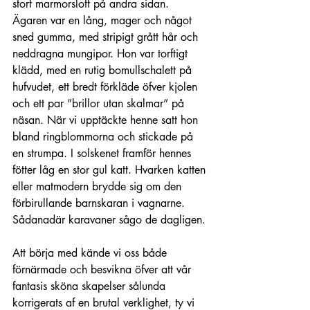
stort marmorslott på andra sidan.
Ägaren var en lång, mager och något 
sned gumma, med stripigt grått hår och 
neddragna mungipor. Hon var torftigt 
klädd, med en rutig bomullschalett på 
hufvudet, ett bredt förkläde öfver kjolen 
och ett par ”brillor utan skalmar” på 
näsan. När vi upptäckte henne satt hon 
bland ringblommorna och stickade på 
en strumpa. I solskenet framför hennes 
fötter låg en stor gul katt. Hvarken katten 
eller matmodern brydde sig om den 
förbirullande barnskaran i vagnarne. 
Sådanadär karavaner sågo de dagligen.
Att börja med kände vi oss både 
förnärmade och besvikna öfver att vår 
fantasis sköna skapelser sålunda 
korrigerats af en brutal verklighet, ty vi 