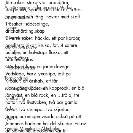
Järnsaker: stekgryta, brandjärn, 
Anmärkningar under en resa i Marks
stekpanna, spadar och hackor, skäror, 
hammare och tång, navrar med skaft
Örby dödsbok
Träsaker: sädesbinge, 
Hyssna
drickafjärding,skåp
Fotografier
Diverse saker: häckla, ett par kardor, 
porslinstallrikar, kruka, fat, 4 sämre 
Sägner och folktro
buteljer, en halvstops flaska, ett 
Häradsvägen
brännvinsglas
Gårdsredskap: en järnaxlavagn. 
I moderns fotspår
Vedsläde, harv, yxaslipe,liaslipe
Torpvandring
Kreatur: en årskalv, ett får
Hans gångkläder: en kapprock, en blå 
sockenstämmoprotokoll
långväst, en blå rock, en …tröja, tre 
Föreläsning
hattar, två livstycken, två par gamla 
Viskan
byxor, två strumpor, två skjortor.
Bouppteckningen visade också på att 
Rydal
Johannes hade en hel del skulder. En av 
Rydahls Manufaktur-Aktiebolag
de största skuldposterna var till 