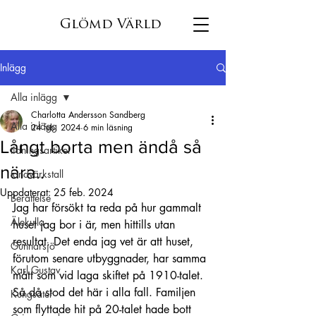
Glömd Värld
Inlägg
Alla inlägg
Charlotta Andersson Sandberg
Alla inlägg
24 feb. 2024
6 min läsning
Långt borta men ändå så
tidningsartikel
nära..
tandvärkstall
Uppdaterat:
25 feb. 2024
Berättelse
Jag har försökt ta reda på hur gammalt 
Älekulla
huset jag bor i är, men hittills utan 
resultat. Det enda jag vet är att huset, 
Gunnarsjö
förutom senare utbyggnader, har samma 
Karl Gustav
mått som vid laga skiftet på 1910-talet. 
Så då stod det här i alla fall. Familjen 
Kungsäter
som flyttade hit på 20-talet hade bott 