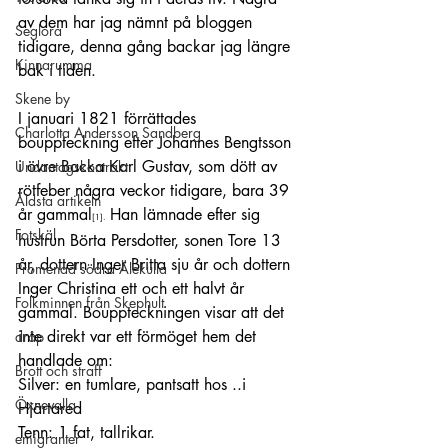
av dem har jag nämnt på bloggen 
Seglora
tidigare, denna gång backar jag längre 
Kinnarumma
bak i tiden.
Skene by
I januari 1821 förrättades 
Charlotta Andersson Sandberg
bouppteckning efter Johannes Bengtsson 
i övre Backa Karl Gustav, som dött av 
Undantagskontrakt
rötfeber några veckor tidigare, bara 39 
Äldsta artikeln
år gammal
 Han lämnade efter sig 
[1]
.
Fotskäl
hustrun Börta Persdotter, sonen Tore 13 
år, dottern Inger Britta sju år och dottern 
Promenad södra Älekulla
Inger Christina ett och ett halvt år 
Folkminnen från Skephult
gammal. Bouppteckningen visar att det 
inte direkt var ett förmöget hem det 
dråp
handlade om:
Brott och straff
Silver: en tumlare, pantsatt hos ..i 
Öxnevalla
Hjärtared
Tenn: 1 fat, tallrikar.
emigranter