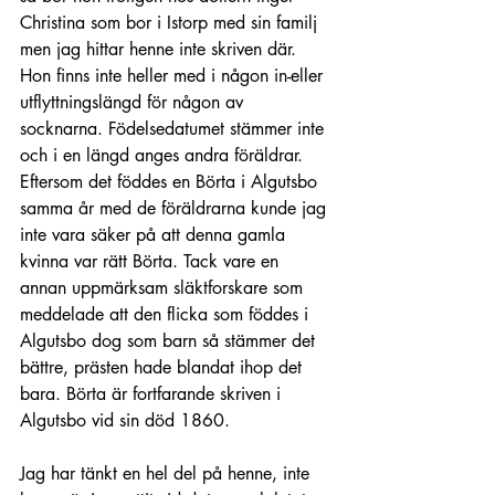
Christina som bor i Istorp med sin familj 
men jag hittar henne inte skriven där. 
Hon finns inte heller med i någon in-eller 
utflyttningslängd för någon av 
socknarna. 
Födelsedatumet stämmer inte 
och i en längd anges andra föräldrar. 
Eftersom det föddes en Börta i Algutsbo 
samma år med de föräldrarna kunde jag 
inte vara säker på att denna gamla 
kvinna var rätt Börta. 
Tack vare en 
annan uppmärksam släktforskare s
om 
meddelade att den flicka som föddes i 
Algutsbo
 dog som barn så stämmer det 
bättre, prästen hade blandat ihop det 
bara. Börta är fortfarande skriven i 
Algutsbo vid sin död 1860.
Jag har tänkt en hel del på henne, inte 