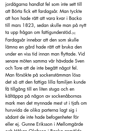
jordägarna handlat fel som inte sett till 
att Börta fick ett fardagsår. Man tyckte 
att hon hade rätt att vara kvar i Backa 
till mars 1823, sedan skulle man på nytt 
ta upp frågan om fattigunderstöd.
[6]
Fardagsår innebar att den som skulle 
lämna en gård hade rätt att bruka den 
under en viss tid innan man flyttade. Vid 
senare möten samma vår hävdade Sven 
och Tore att de inte begått något fel. 
Man försökte på sockenstämman lösa 
det så att den fattiga lilla familjen kunde 
få tillgång till en liten stuga och en 
kåltäppa på någon av sockenåbornas 
mark men det mynnade mest ut i tjafs om 
huruvida de olika parterna lagt sig i 
sådant de inte hade befogenheter för 
eller ej. Gunne Eriksson i Mellomgärde 