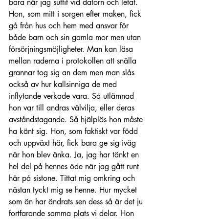
bara när jag suttit vid datorn och letat. 
Hon, som mitt i sorgen efter maken, fick 
gå från hus och hem med ansvar för 
både barn och sin gamla mor men utan 
försörjningsmöjligheter. Man kan läsa 
mellan raderna i protokollen att snälla 
grannar tog sig an dem men man slås 
också av hur kallsinniga de med 
inflytande verkade vara. Så utlämnad 
hon var till andras välvilja, eller deras 
avståndstagande. Så hjälplös hon måste 
ha känt sig. Hon, som faktiskt var född 
och uppväxt här, fick bara ge sig iväg 
när hon blev änka. Ja, jag har tänkt en 
hel del på hennes öde när jag gått runt 
här på sistone. Tittat mig omkring och 
nästan tyckt mig se henne. Hur mycket 
som än har ändrats sen dess så är det ju 
fortfarande samma plats vi delar. Hon 