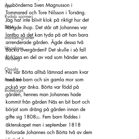
husbönderna Sven Magnusson i 
tips
Tommared och Tore Nilsson i Torsäng. 
Rydals spinneri
Jag har inte blivit klok på riktigt hur det 
DNA
hängde ihop. Det står att Johannes var 
lantbo så det kan tyda på att han bara 
markemigranter
arrenderade gården. Ägde dessa två 
Utsocknes
Backa övergården? Det skulle i så fall 
förklara en del av vad som händer sen.
Varberg
Onsala
Nu var Börta alltså lämnad ensam kvar 
med tre barn och sin gamla mor som 
Ponsbach
också var änka. Börta var född på 
Bollebygd
gården, hennes man Johannes hade 
kommit från gården Näs en bit bort och 
börjat som dräng på gården innan de 
gifte sig 1808
. Fem barn föddes i 
[2]
äktenskapet men i september 1818 
förlorade Johannes och Börta två av dem 