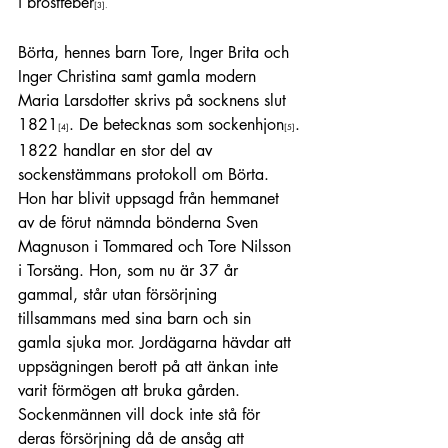
i bröstfeber
[3]
.
Börta, hennes barn Tore, Inger Brita och 
Inger Christina samt gamla modern 
Maria Larsdotter skrivs på socknens slut 
1821
. De betecknas som sockenhjon
.
[4]
[5]
1822 handlar en stor del av 
sockenstämmans protokoll om Börta. 
Hon har blivit uppsagd från hemmanet 
av de förut nämnda bönderna Sven 
Magnuson i Tommared och Tore Nilsson 
i Torsäng. Hon, som nu är 37 år 
gammal, står utan försörjning 
tillsammans med sina barn och sin 
gamla sjuka mor. Jordägarna hävdar att 
uppsägningen berott på att änkan inte 
varit förmögen att bruka gården. 
Sockenmännen vill dock inte stå för 
deras försörjning då de ansåg att 