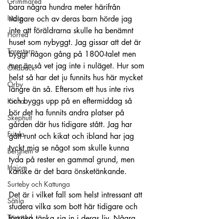
Grimmared
bara några hundra meter härifrån 
Istorp
tidigare och av deras barn hörde jag 
inte att föräldrarna skulle ha benämnt 
Horred
huset som nybyggt. Jag gissar att det är 
Torestorp
byggt någon gång på 1800-talet men 
mer än så vet jag inte i nuläget. Hur som 
Öxabäck
helst så har det ju funnits hus här 
mycket 
Örby
längre än så. Eftersom ett hus inte rivs 
och byggs upp på en eftermiddag så 
Kinna
bör det h
a funnits andra platser på 
Skephult
gården där hus tidigare stått. Jag har 
Fritsla
gått runt och kikat och ibland har jag 
tyckt mig se något som skulle kunna 
Berghem
tyda på rester en gammal grund, men 
Hajom
kanske är det bara önsketänkande.
Surteby och Kattunga
Det är i vilket fall som helst intressant att 
Sätila
studera vilka som bott här tidigare och 
Tostared
försöka tänka sig in i deras liv. Några 