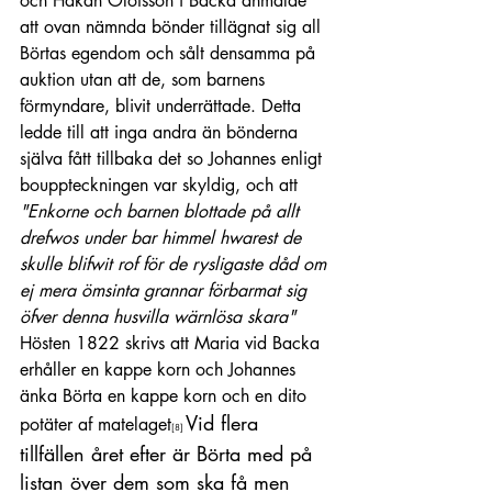
och Håkan Olofsson i Backa anmälde 
att ovan nämnda bönder tillägnat sig all 
Börtas egendom och sålt densamma på 
auktion utan att de, som barnens 
förmyndare, blivit underrättade. Detta 
ledde till att inga andra än bönderna 
själva fått tillbaka det so Johannes enligt 
bouppteckningen var skyldig, och att 
"Enkorne och barnen blottade på allt 
drefwos under bar himmel hwarest de 
skulle blifwit rof för de rysligaste dåd om 
ej mera ömsinta grannar förbarmat sig 
öfver denna husvilla wärnlösa skara"
Hösten 1822 skrivs att Maria vid Backa 
erhåller en kappe korn och Johannes 
änka Börta en kappe korn och en dito 
Vid flera 
potäter af matelaget
[8] 
tillfällen året efter är Börta med på 
listan över dem som ska få men 