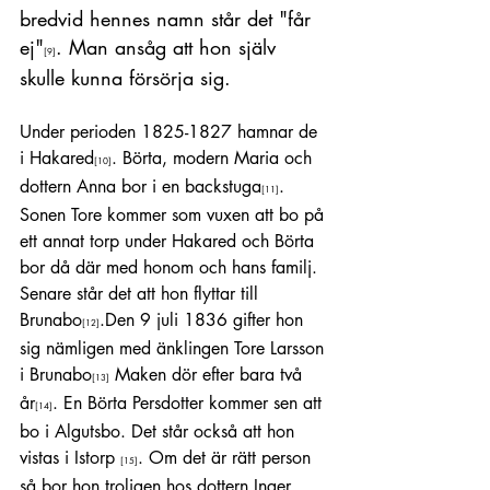
bredvid hennes namn står det "får 
ej"
. Man ansåg att hon själv 
[9]
skulle kunna försörja sig.
Under perioden 1825-1827 hamnar de 
i Hakared
. Börta, modern Maria och 
[10]
dottern Anna bor i en backstuga
. 
[11]
Sonen Tore kommer som vuxen att bo på 
ett annat torp under Hakared och Börta 
bor då där med honom och hans familj. 
Senare står det att hon flyttar till 
Brunabo
.Den 9 juli 1836 gifter hon 
[12]
sig nämligen med änklingen Tore Larsson 
i Brunabo
 Maken dör efter bara två 
[13]
år
. En Börta Persdotter kommer sen att 
[14]
bo i Algutsbo. Det står också att hon 
vistas i Istorp 
. Om det är rätt person 
[15]
så bor hon troligen hos dottern Inger 