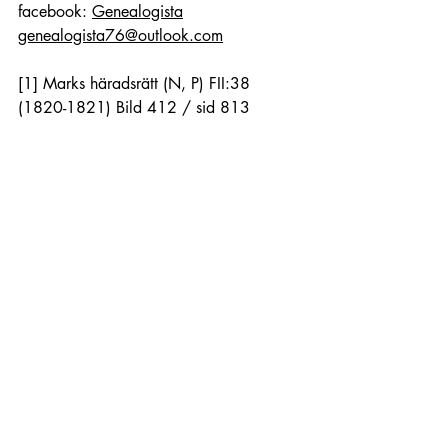
facebook: 
Genealogista
genealogista76@outlook.com
[1]
 Marks häradsrätt (N, P) FII:38 
(1820-1821) Bild 412 / sid 813
[2]
 Karl Gustav (N, P) CI:2 (1781-
1837) Bild 930 / sid 177
[3]
 Karl Gustav (N, P) CI:2 (1781-
1837) Bild 1270 / sid 245, Karl 
Gustav (N, P) CI:2 (1781-1837) Bild 
1270 / sid 245
[4]
 Karl Gustav (N, P) AI:2 (1816-
1826) Bild 112 / sid 13, Karl Gustav 
(N, P) AI:2 (1816-1826) Bild 167 / sid 
31
[5]
 Karl Gustav (N, P) AI:2 (1816-
1826) Bild 143 / sid 31
[6]
 Karl Gustav (N, P) KI:2 (1810-
1833) Bild 520 / sid 113