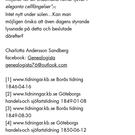
eleganta cellfängelser”
[9]
Intet nytt under solen…Kan man 
möjligen önska att även dagens styrande 
lyssnade på detta och beslutade 
därefter?
Charlotta Andersson Sandberg
facebook: 
Genealogista
genealogista76@outlook.com
[1]
www.tidningar.kb.se
 Borås tidning 
1846-04-16
[2]
www.tidninngar.kb.se
 Göteborgs 
handels-och sjöfartstidning 1849-01-08
[3]
www.tidningar.kb.se
 Borås tidning 
1849-08-30
[4]
www.tidningar.kb.se
 Göteborgs 
handels-och sjöfartstidning 1850-06-12