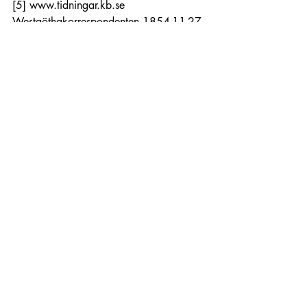
[5]
www.tidningar.kb.se
Westgöthakorrespondenten 1854-11-27
[6]
Ww.tidningar.kb.se
 Göteborgs 
handels-och sjöfartstidning 1851-10-11
[7]
www.tidningar.kb.se
Westgöthakorrespondenten 1856-03-28
[8]
www.tidningar.kb.se
 Tidning för 
Wenersborgs stad och län 1855-01-31
[9]
www.tidningar.kb.se
Westgöthakorrespondenten 1855-08-31
tidningsartikel
Charlotta Andersson Sandberg
Liknande inlägg
Visa alla