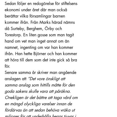
Sedan följer en redogörelse för stiftelsens 
ekonomi under året där man också 
berättar vilka församlingar barnen 
kommer ifrån. Från Marks härad nämns 
då Surteby, Berghem, Örby och 
Torestorp. En liten gosse som man tagit 
hand om vet man inget annat om än 
namnet, ingenting om var han kommer 
ifrån. Han hette Björner och han kommer 
att höra till dem som det inte gick så bra 
för.
Senare samma år skriver man angående 
anslagen att 
”Det vore önskligt att 
samma anslag som hittills måtte för den 
goda sakens skulle vara att påräkna. 
Onekligen är det bättre att taga vård om 
en mängd olyckliga varelser innan de 
fördärvas än att sedan behöva vräka ut 
miljoner för att underhålla herrar tjuvar i 