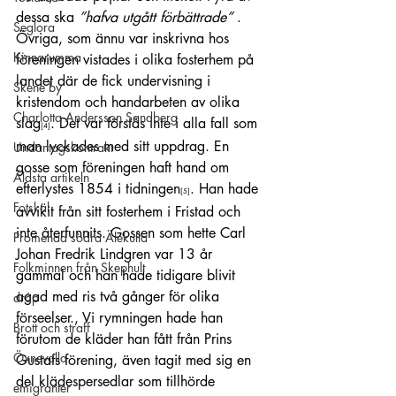
dessa ska 
”hafva utgått förbättrade”
 . 
Seglora
Övriga, som ännu var inskrivna hos 
Kinnarumma
föreningen vistades i olika fosterhem på 
landet där de fick undervisning i 
Skene by
kristendom och handarbeten av olika 
Charlotta Andersson Sandberg
slag
. Det var förstås inte i alla fall som 
[4]
man lyckades med sitt uppdrag. En 
Undantagskontrakt
gosse som föreningen haft hand om 
Äldsta artikeln
efterlystes 1854 i tidningen
. Han hade 
[5]
Fotskäl
avvikit från sitt fosterhem i Fristad och 
inte återfunnits. Gossen som hette Carl 
Promenad södra Älekulla
Johan Fredrik Lindgren var 13 år 
Folkminnen från Skephult
gammal och han hade tidigare blivit 
agad med ris två gånger för olika 
dråp
förseelser., Vi rymningen hade han 
Brott och straff
förutom de kläder han fått från Prins 
Öxnevalla
Gustafs förening, även tagit med sig en 
del klädespersedlar som tillhörde 
emigranter