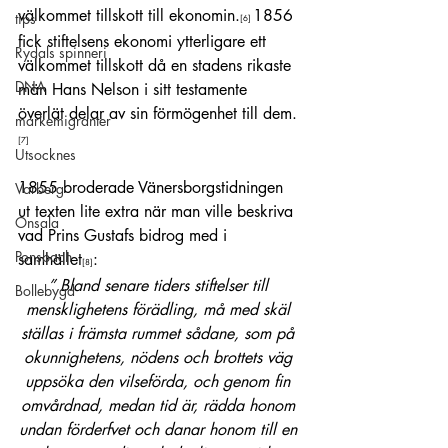
välkommet tillskott till ekonomin.
1856 
tips
[6]
fick stiftelsens ekonomi ytterligare ett 
Rydals spinneri
välkommet tillskott då en stadens rikaste 
DNA
män Hans Nelson i sitt testamente 
överlät delar av sin förmögenhet till dem.
markemigranter
[7]
Utsocknes
1855 broderade Vänersborgstidningen 
Varberg
ut texten lite extra när man ville beskriva 
Onsala
vad Prins Gustafs bidrog med i 
Ponsbach
samhället
:
[8]
” Bland senare tiders stiftelser till 
Bollebygd
mensklighetens förädling, må med skäl 
ställas i främsta rummet sådane, som på 
okunnighetens, nödens och brottets väg 
uppsöka den vilseförda, och genom fin 
omvårdnad, medan tid är, rädda honom 
undan förderfvet och danar honom till en 