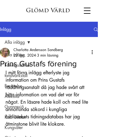
Glömd Värld
Inlägg
Alla inlägg
Charlotta Andersson Sandberg
Alla inlägg
22 dec. 2024
3 min läsning
Prins Gustafs förening
tidningsartikel
I mitt förra inlägg efterlyste jag 
tandvärkstall
information om Prins Gustafs 
Berättelse
räddningsanstalt då jag hade svårt att 
hitta information om vad det var för 
Älekulla
något. En läsare hade koll och med lite 
Gunnarsjö
annorlunda sökord i kungliga 
bibliotekets tidningsdatabas har jag 
Karl Gustav
åtminstone blivit lite klokare.
Kungsäter