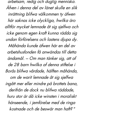
arbetsam, redig och duglig menniska. 
Äfven i denna del av länet skulle en slik 
inrättning blifwa välkommen ty äfwen 
här saknas icke olyckliga, hwilka äro 
alltför mycket lemnade åt sig sjelfwa och 
icke genom egen kraft kunna rädda sig 
undan förförelsens och lastens djupa dy. 
Måhända kunde äfwen här en del av 
arbetshusfonden få anwändas till detta 
ändamål. --- Om man tänker sig, att af 
de 28 barn hwilka af denna stiftelse i 
Borås blifwa vårdade, hälften måhända, 
om de warit lemnade åt sig sjelfwa 
ingått mer eller mindre på brottets bana, 
derifrån de dock nu blifwa räddade, 
huru stor är då icke winsten i moraliskt 
hänseende, i jemförelse med de ringa 
kostnade och de beswär man haft? 
”