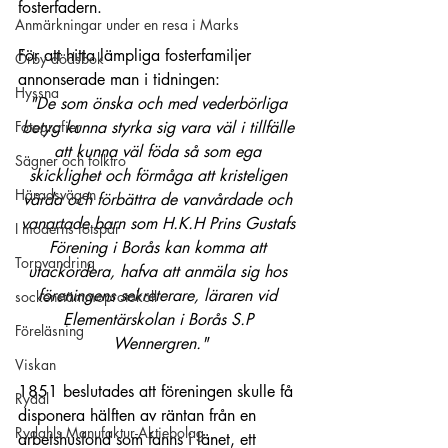
fosterfadern.
Anmärkningar under en resa i Marks
För att hitta lämpliga fosterfamiljer 
Örby dödsbok
annonserade man i tidningen:
Hyssna
"De som önska och med vederbörliga 
Fotografier
betyg kunna styrka sig vara väl i tillfälle 
att kunna väl föda så som ega 
Sägner och folktro
skicklighet och förmåga att kristeligen 
Häradsvägen
vårda och förbättra de vanvårdade och 
vanartade barn som H.K.H Prins Gustafs 
I moderns fotspår
Förening i Borås kan komma att 
Torpvandring
utackordera, hafva att anmäla sig hos 
föreningens sekreterare, läraren vid 
sockenstämmoprotokoll
Elementärskolan i Borås S.P 
Föreläsning
Wennergren."
Viskan
1851 beslutades att föreningen skulle få 
Rydal
disponera hälften av räntan från en 
Rydahls Manufaktur-Aktiebolag
arbetshusfond som fanns i länet, ett 