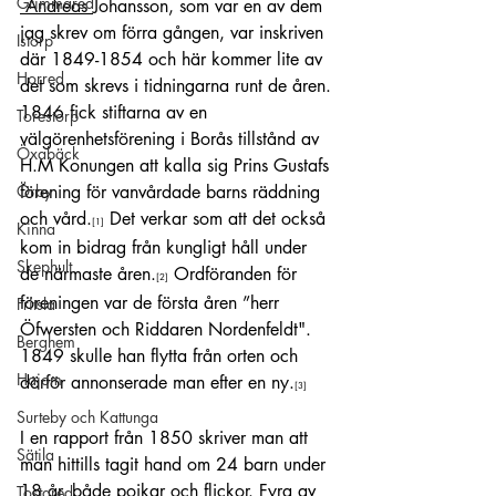
Grimmared
 Andreas 
Johansson, som var en av dem 
jag skrev om förra gången, var inskriven 
Istorp
där 1849-1854 och här kommer lite av 
Horred
det som skrevs i tidningarna runt de åren.
1846 fick stiftarna av en 
Torestorp
välgörenhetsförening i Borås tillstånd av 
Öxabäck
H.M Konungen att kalla sig Prins Gustafs 
Örby
förening för vanvårdade barns räddning 
och vård.
 Det verkar som att det också 
[1]
Kinna
kom in bidrag från kungligt håll under 
Skephult
de närmaste åren.
 Ordföranden för 
[2]
föreningen var de första åren ”herr 
Fritsla
Öfwersten och Riddaren Nordenfeldt". 
Berghem
1849 skulle han flytta från orten och 
Hajom
därför annonserade man efter en ny.
[3]
Surteby och Kattunga
I en rapport från 1850 skriver man att 
Sätila
man hittills tagit hand om 24 barn under 
18 år, både pojkar och flickor. Fyra av 
Tostared