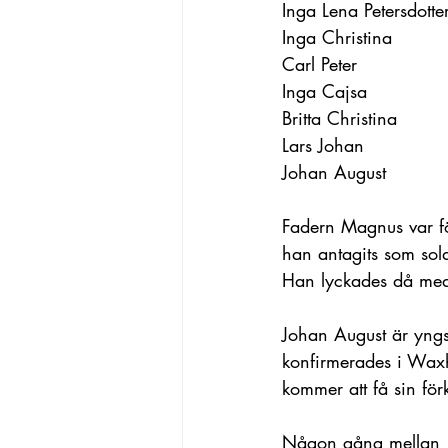
Inga Lena Petersdotter
Inga Christina         
Carl Peter             
Inga Cajsa              
Britta Christina       
Lars Johan             
Johan August           
Fadern Magnus var fö
han antagits som sol
Han lyckades då med 
Johan August är yngs
konfirmerades i Waxh
kommer att få sin för
Någon gång mellan 