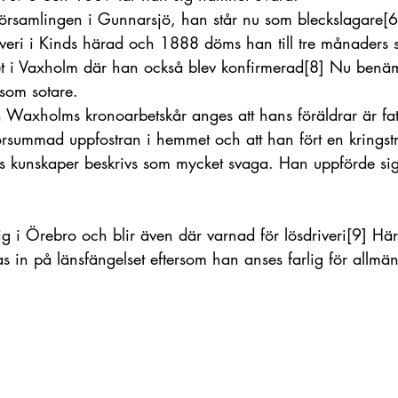
örsamlingen i Gunnarsjö, han står nu som bleckslagare
[6
veri i Kinds härad och 1888 döms han till tre månaders s
et i Vaxholm där han också blev konfirmerad
[8]
 Nu benäm
 som sotare.
 Waxholms kronoarbetskår anges att hans föräldrar är fat
försummad uppfostran i hemmet och att han fört en krings
ns kunskaper beskrivs som mycket svaga. Han uppförde sig
g i Örebro och blir även där varnad för lösdriveri
[9]
 Här
tas in på länsfängelset eftersom han anses farlig för allmä