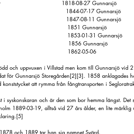
                                  1818-08-27 Gunnarsjö
                                     1844-07-17 Gunnarsjö
                                       1847-08-11 Gunnarsjö
                                     1851 Gunnarsjö             
                                       1853-01-31 Gunnarsjö
                                       1856 Gunnarsjö
                                     1862-05-06
dd och uppvuxen i Villstad men kom till Gunnarsjö vid 2
dat för Gunnarsjö Storegården
[2]
[3]
. 1858 anklagades han
konststycket att rymma från fångtransporten i Segloratra
t i syskonskaran och är den som bor hemma längst. Det st
olm 1889-03-19, alltså vid 27 års ålder, en lite märklig 
klaring.
[5]
1878 och 1889 tar han sig namnet Svärd.