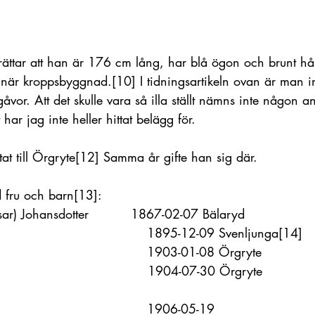
ättar att han är 176 cm lång, har blå ögon och brunt hår
dinär kroppsbyggnad.
[10]
 I tidningsartikeln ovan är man 
gåvor. Att det skulle vara så illa ställt nämns inte någon 
st har jag inte heller hittat belägg för. 
at till Örgryte
[12]
 Samma år gifte han sig där.
 fru och barn
[13]
:
) Johansdotter          1867-02-07 Bälaryd
                                  1895-12-09 Svenljunga
[14]
                                  1903-01-08 Örgryte
                                  1904-07-30 Örgryte          
                                 1906-05-19