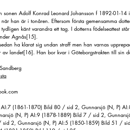
an sonen Adolf Konrad Leonard Johansson f 1892-01-14 i
 när han är i tonåren. Eftersom första gemensamma dotte
dligen känt varandra ett tag. I dotterns födelseattest står
under Agnås
[15]
.
sedan ha klarat sig undan straff men han varnas upprepa
ar av landet
[16]
. Han bor kvar i Göteborgstrakten till sin
 Sandberg
sta
look.com
 AI:7 (1861-1870) Bild 80 / sid 2, Gunnarsjö (N, P) AI
narsjö (N, P) AI:9 (1878-1889) Bild 7 / sid 2, Gunnarsj
 sid 2, Gunnarsjö (N, P) AI:5 (1850-1859) Bild 51 / si