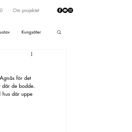
40
Om projektet
ustav
Kungsäter
lt
Fritsla
 Agnås för det 
rumma
Skene by
st där de bodde. 
l hus där uppe 
ad södra Älekulla