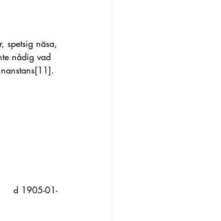
, spetsig näsa, 
inte nådig vad 
annanstans
[11]
. 
       d 1905-01-