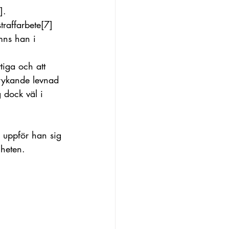
]
. 
traffarbete
[7]
ns han i 
tiga och att 
trykande levnad 
 dock väl i 
 uppför han sig 
nheten.