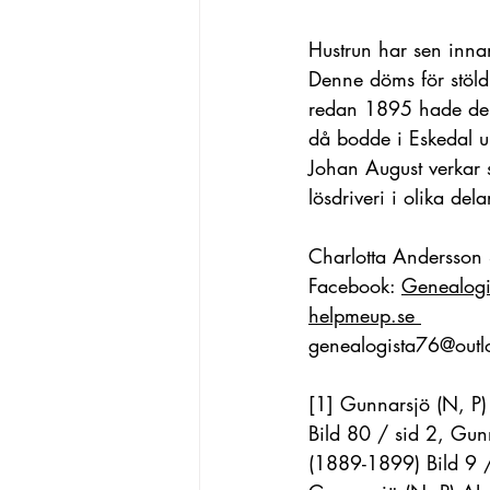
Hustrun har sen inn
Denne döms för stöld
redan 1895 hade de ty
då bodde i Eskedal 
Johan August verkar 
lösdriveri i olika del
Charlotta Andersson
Facebook: 
Genealogi
helpmeup.se 
genealogista76@out
[1]
 Gunnarsjö (N, P)
Bild 80 / sid 2, Gun
(1889-1899) Bild 9 /