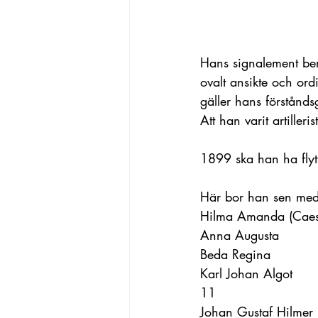
Hans signalement ber
ovalt ansikte och or
gäller hans förstånds
Att han varit artilleri
1899 ska han ha flytt
Här bor han sen med
Hilma Amanda (Caesar
Anna Augusta          
Beda Regina            
Karl Johan Algot       
11 
Johan Gustaf Hilmer   