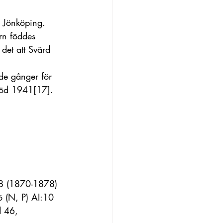
 Jönköping. 
rn föddes 
 det att Svärd 
de gånger för 
 död 1941
[17]
.
:8 (1870-1878) 
ö (N, P) AI:10 
d 46, 