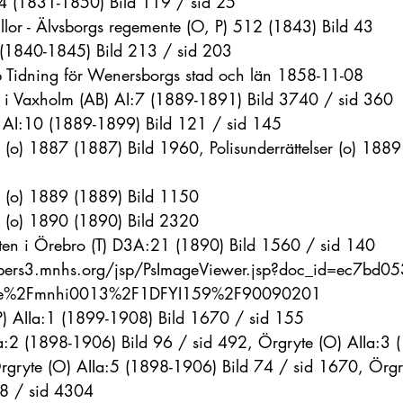
:4 (1831-1850) Bild 119 / sid 25
llor - Älvsborgs regemente (O, P) 512 (1843) Bild 43
11 (1840-1845) Bild 213 / sid 203
b
 Tidning för Wenersborgs stad och län 1858-11-08
 i Vaxholm (AB) AI:7 (1889-1891) Bild 3740 / sid 360
) AI:10 (1889-1899) Bild 121 / sid 145
er (o) 1887 (1887) Bild 1960, Polisunderrättelser (o) 1889
er (o) 1889 (1889) Bild 1150
er (o) 1890 (1890) Bild 2320
lten i Örebro (T) D3A:21 (1890) Bild 1560 / sid 140
pers3.mnhs.org/jsp/PsImageViewer.jsp?doc_id=ec7bd05
1e%2Fmnhi0013%2F1DFYI159%2F90090201
P) AIIa:1 (1899-1908) Bild 1670 / sid 155
Ia:2 (1898-1906) Bild 96 / sid 492, Örgryte (O) AIIa:3
rgryte (O) AIIa:5 (1898-1906) Bild 74 / sid 1670, Örgr
8 / sid 4304