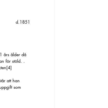
             d.1851
1 års ålder då 
 för stöld. . 
kten
[4]
år att han 
uppgift som 