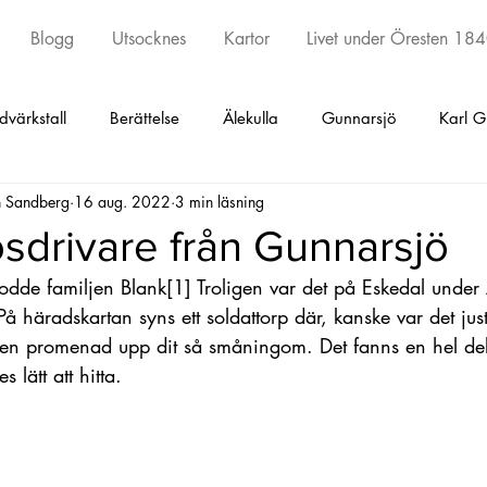
Blogg
Utsocknes
Kartor
Livet under Öresten 18
dvärkstall
Berättelse
Älekulla
Gunnarsjö
Karl G
n Sandberg
16 aug. 2022
3 min läsning
ed
Torestorp
Öxabäck
Örby
Kinna
Skephu
lösdrivare från Gunnarsjö
odde familjen Blank
[1]
 Troligen var det på Eskedal under
y och Kattunga
Sätila
Tostared
Seglora
Kinna
 På häradskartan syns ett soldattorp där, kanske var det ju
are en promenad upp dit så småningom. Det fanns en hel de
s lätt att hitta.
Undantagskontrakt
Äldsta artikeln
Fotskäl
Promen