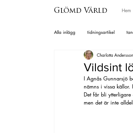
Glömd Värld
Hem
Alla inlägg
tidningsartikel
tan
Charlotta Andersso
Grimmared
Istorp
Horr
Vildsint 
I Agnås Gunnarsjö b
Berghem
Hajom
Surteb
nämns i vissa källor.
Det får bli ytterlig
men det är inte alldele
Charlotta Andersson Sandberg
Folkminnen från Skephult