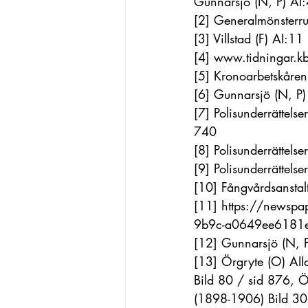
Gunnarsjö (N, P) AI
[2]
 Generalmönsterru
[3]
 Villstad (F) AI:
[4]
www.tidningar.k
[5]
 Kronoarbetskåren
[6]
 Gunnarsjö (N, P
[7]
 Polisunderrättels
740
[8]
 Polisunderrättels
[9]
 Polisunderrättels
[10]
 Fångvårdsansta
[11]
https://newspa
9b9c-a0649ee618
[12]
 Gunnarsjö (N, 
[13]
 Örgryte (O) AI
Bild 80 / sid 876, Ö
(1898-1906) Bild 30