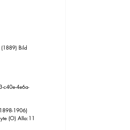
 (1889) Bild 
3-c40e-4e6a-
 (1898-1906) 
yte (O) AIIa:11 