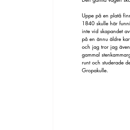
Uppe på en platå finn
1840 skulle här funn
inte vid skapandet av
på en ännu äldre kart
och jag tror jag äve
gammal stenkammargra
runt och studerade de
Gropakulle.