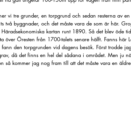
er vi tre grunder, en torpgrund och sedan resterna av en 
its två byggnader, och det måste vara de som är här. Gro
 Häradsekonomiska kartan runt 1890. Så det blev öde tidi
a över Öresten från 1700-talets senare hälft. Fanns här 
n fann den torpgrunden vid dagens besök. Först trodde jag
v, då det finns en hel del sådana i området. Men ju nä
n så kommer jag nog fram till att det måste vara en äldr