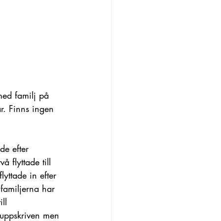
med familj på 
r. Finns ingen 
de efter 
 flyttade till 
yttade in efter 
familjerna har 
ll 
 uppskriven men 