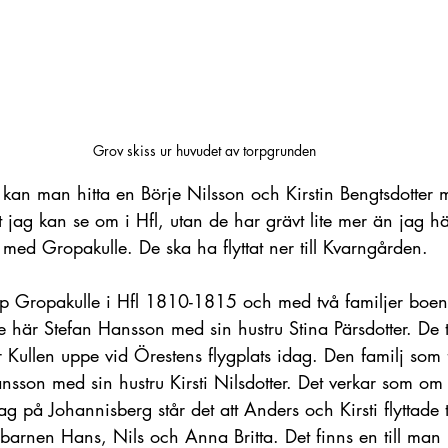
Grov skiss ur huvudet av torpgrunden
kan man hitta en Börje Nilsson och Kirstin Bengtsdotter 
jag kan se om i Hfl, utan de har grävt lite mer än jag hä
med Gropakulle. De ska ha flyttat ner till Kvarngården.
orp Gropakulle i Hfl 1810-1815 och med två familjer boen
 här Stefan Hansson med sin hustru Stina Pärsdotter. De två
Kullen uppe vid Örestens flygplats idag. Den familj som fl
sson med sin hustru Kirsti Nilsdotter. Det verkar som om 
jag på Johannisberg står det att Anders och Kirsti flyttade ti
barnen Hans, Nils och Anna Britta. Det finns en till man