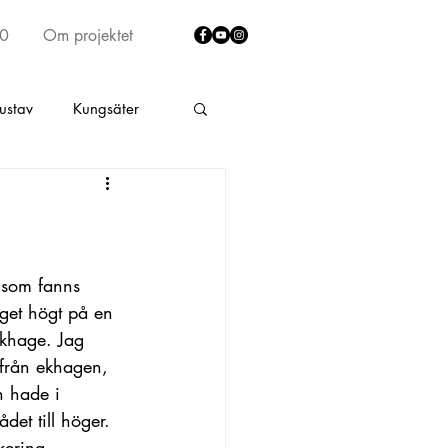
40
Om projektet
ustav
Kungsäter
lt
Fritsla
rumma
Skene by
 som fanns 
get högt på en 
khage. Jag 
ad södra Älekulla
 från ekhagen, 
n hade i 
det till höger. 
kering.