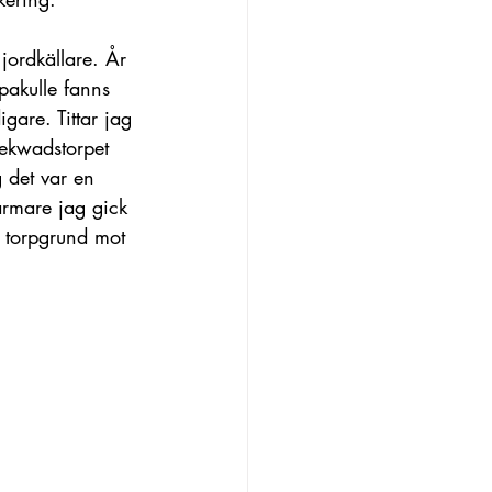
jordkällare. År 
pakulle fanns 
gare. Tittar jag 
Lekwadstorpet 
 det var en 
rmare jag gick 
e torpgrund mot 