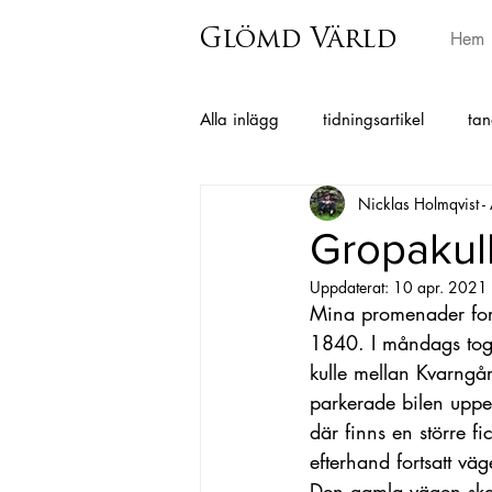
Glömd Värld
Hem
Alla inlägg
tidningsartikel
tan
Nicklas Holmqvist -
Grimmared
Istorp
Horr
Gropakul
Uppdaterat:
10 apr. 2021
Berghem
Hajom
Surteb
Mina promenader forts
1840. I måndags tog
kulle mellan Kvarngå
Charlotta Andersson Sandberg
parkerade bilen uppe
där finns en större f
efterhand fortsatt väg
Folkminnen från Skephult
Den gamla vägen ska