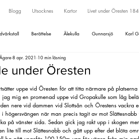
Blogg
Utsocknes
Kartor
Livet under Öresten 18
dvärkstall
Berättelse
Älekulla
Gunnarsjö
Karl G
 Ägare
8 apr. 2021
10 min läsning
ed
Torestorp
Öxabäck
Örby
Kinna
Skephu
le under Öresten
y och Kattunga
Sätila
Tostared
Seglora
Kinna
ätter uppe vid Öresten för att titta närmare på platserna
 jag mig en promenad uppe vid Gropakulle som låg belä
rden nere vid dammen vid Slottsån och Örestens vackra e
Undantagskontrakt
Äldsta artikeln
Fotskäl
Promen
 i högersvängen när man precis tagit av mot Slättesnabb
icka på vänster sida. Sedan gick jag rakt upp i skogen me
en lite till mot Slättesnabb och gått upp efter det blöta områ
ll ha gått ungefär 100-150m upp för vägen från min par