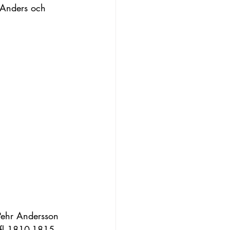
 Anders och 
l Pehr Andersson 
 Hfl 1810-1815 