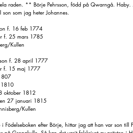
a hela raden. ** Börje Pehrsson, född på Qwarngå. Haby.
ill son som jag heter Johannes.
son f. 16 feb 1774
ter f. 25 mars 1785
berg/Kullen
son f. 28 april 1777
ter f. 15 maj 1777
 1807
i 1810
. 8 oktober 1812
en 27 januari 1815
annisberg/Kullen
e i Födelseboken efter Börje, hittar jag att han var son til
er på Gropakulle. Så kan det varit felskrivet av prästen i