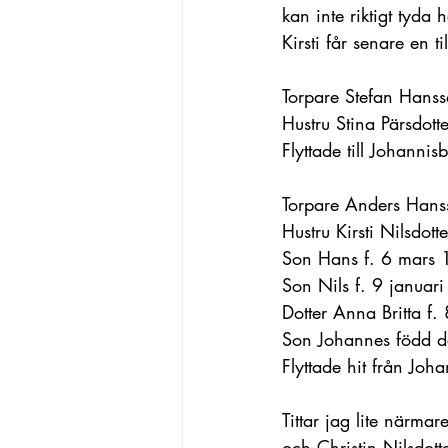
kan inte riktigt tyd
Kirsti får senare en t
Torpare Stefan Hans
Hustru Stina Pärsdot
Flyttade till Johannis
Torpare Anders Hans
Hustru Kirsti Nilsdot
Son Hans f. 6 mars
Son Nils f. 9 januar
Dotter Anna Britta f
Son Johannes född d
Flyttade hit från Joh
Tittar jag lite närmar
och Christin Nilsdott