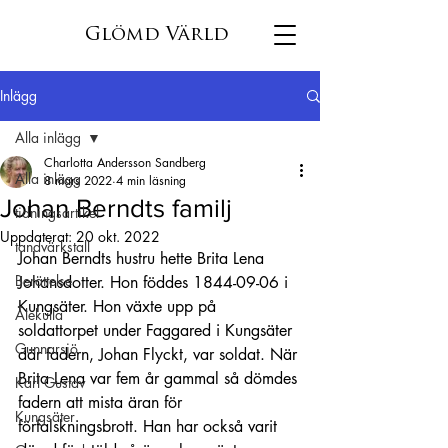
Glömd Värld
Inlägg
Alla inlägg
Charlotta Andersson Sandberg
Alla inlägg
8 mars 2022
4 min läsning
Johan Berndts familj
tidningsartikel
Uppdaterat:
20 okt. 2022
tandvärkstall
Johan Berndts hustru hette Brita Lena 
Berättelse
Johansdotter. Hon föddes 1844-09-06 i 
Kungsäter. Hon växte upp på 
Älekulla
soldattorpet under Faggared i Kungsäter 
Gunnarsjö
där fadern, Johan Flyckt, var soldat. När 
Brita Lena var fem år gammal så dömdes 
Karl Gustav
fadern att mista äran för 
Kungsäter
förfalskningsbrott. Han har också varit 