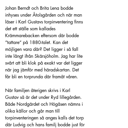
Johan Berndt och Brita Lena bodde 
inhyses under Åtolsgården och när man 
läser i Karl Gustavs torpinventering finns 
det ett ställe som kallades 
Krämmarebacken eftersom där bodde 
”tattare” på 1880-talet. Kan det 
möjligen vara där? Det ligger i så fall 
inte långt ifrån Skärsjöholm. Jag har lite 
svårt att bli klok på exakt var det ligger 
när jag jämför med häradskartan. Det 
får bli en torprunda där framåt våren. 
När familjen återigen skrivs i Karl 
Gustav så är det under Ryd lillegården. 
Både Nordgärdet och Högåsen nämns i 
olika källor och går man till 
torpinventeringen så anges kalls det torp 
där Ludvig och hans familj bodde just för 