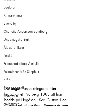
Seglora
Kinnarumma
Skene by
Charlotta Andersson Sandberg
Undantagskontrakt
Äldsta artikeln
Fotskäl
Promenad södra Älekulla
Folkminnen från Skephult
dråp
Brott och straff
Det anges i anteckningarna från 
kronohäktet i Varberg 1883 att hon 
Öxnevalla
bodde 
på Högåsen i Ka
rl Gustav. Hon 
emigranter
är blind på högra ögat. Samma år som 