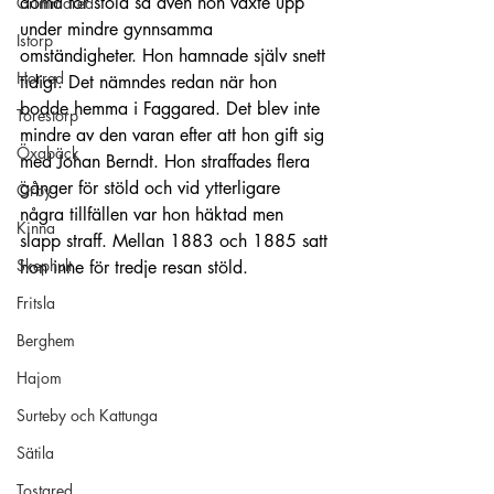
dömd för stöld så även hon växte upp 
Grimmared
under mindre gynnsamma 
Istorp
omständigheter. Hon hamnade själv snett 
Horred
tidigt. Det nämndes redan när hon 
bodde hemma i Faggared. Det blev inte 
Torestorp
mindre av den varan efter att hon gift sig 
Öxabäck
med Johan Berndt. Hon straffades flera 
gånger för stöld och vid ytterligare 
Örby
några tillfällen var hon häktad men 
Kinna
slapp straff. Mellan 1883 och 1885 satt 
Skephult
hon inne för tredje resan stöld.
Fritsla
Berghem
Hajom
Surteby och Kattunga
Sätila
Tostared