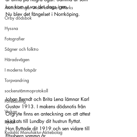
hon kom ut var det dags igen.
Anmärkningar under en resa i Marks
Nu
 blev det fängelset i Norrköping.
Örby dödsbok
Hyssna
Fotografier
Sägner och folktro
Häradsvägen
I moderns fotspår
Torpvandring
sockenstämmoprotokoll
Johan Berndt och Brita Lena lämnar Karl 
Föreläsning
Gustav 1913. I makens dödsnotis från 
Viskan
Örgryte finns en anteckning om att attest 
skickats till Lundby dit hustrun flyttat. 
Rydal
Hon flyttade dit 1919 och sen vidare till 
Rydahls Manufaktur-Aktiebolag
Fässberg samma år. 