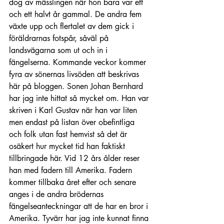
dog av mässlingen när hon bara var ett 
och ett halvt år gammal. De andra fem 
växte upp och flertalet av dem gick i 
föräldrarnas fotspår, såväl på 
landsvägarna som ut och in i 
fängelserna. Kommande veckor kommer 
fyra av sönernas livsöden att beskrivas 
här på bloggen. Sonen Johan Bernhard 
har jag inte hittat så mycket om. Han var 
skriven i Karl Gustav när han var liten 
men endast på listan över obefintliga 
och folk utan fast hemvist så det är 
osäkert hur mycket tid han faktiskt 
tillbringade här. Vid 12 års ålder reser 
han med fadern till Amerika. Fadern 
kommer tillbaka året efter och senare 
anges i de andra brödernas 
fängelseanteckningar att de har en bror i 
Amerika. Tyvärr har jag inte kunnat finna 