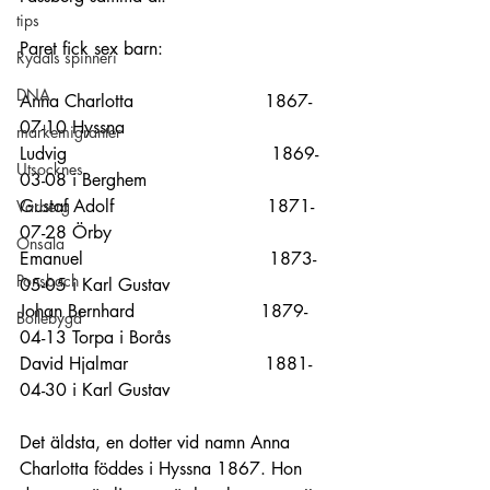
tips
Paret fick sex barn:
Rydals spinneri
DNA
Anna Charlotta                        1867-
07-10 Hyssna             
markemigranter
Ludvig 	                              1869-
Utsocknes
03-08 i Berghem
Gustaf Adolf                            1871-
Varberg
07-28 Örby 
Onsala
Emanuel                                  1873-
Ponsbach
05-05 i Karl Gustav 
Johan Bernhard                       1879-
Bollebygd
04-13 Torpa i Borås
David Hjalmar                         1881-
04-30 i Karl Gustav
Det äldsta, en dotter vid namn Anna 
Charlotta föddes i Hyssna 1867. Hon 