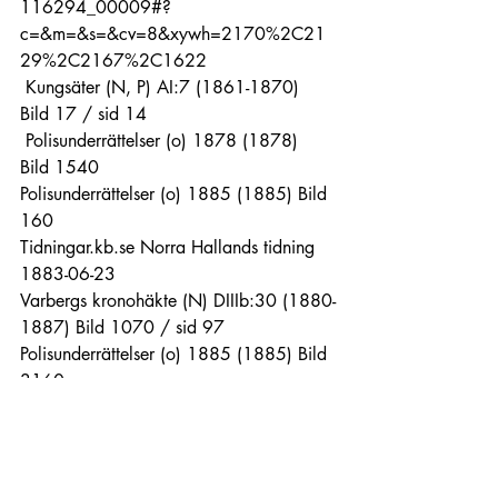
116294_00009#?
c=&m=&s=&cv=8&xywh=2170%2C21
29%2C2167%2C1622 
 Kungsäter (N, P) AI:7 (1861-1870) 
Bild 17 / sid 14
 Polisunderrättelser (o) 1878 (1878) 
Bild 1540
Polisunderrättelser (o) 1885 (1885) Bild 
160
Tidningar.kb.se Norra Hallands tidning 
1883-06-23
Varbergs kronohäkte (N) DIIIb:30 (1880-
1887) Bild 1070 / sid 97
Polisunderrättelser (o) 1885 (1885) Bild 
3160
Polisunderrättelser (o) 1889 (1889) Bild 
3400,
 Varbergs kronohäkte (N) DIIIb:30 
(1880-1887) Bild 1480 / sid 138