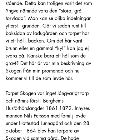
stående. Detta kan troligen varit det som 
Yngve nämnde vara den ”stora, grå 
torvlada”. Man kan se olika indelningar 
ytterst i grunden. Går vi sedan runt till 
baksidan av ladugården och torpet har 
vi ett hål i backen. Om det här varit 
brunn eller en gammal ”kyl” kan jag ej 
svara på. Kanske bara ett hål som de 
grävt? Det här är var min beskrivning av 
Skogen från min promenad och nu 
kommer vi till de som levde här.
Torpet Skogen var inget långvarigt torp 
och nämns först i Berghems 
Husförhörslängder 1861-1872. Inhyses 
mannen Nils Persson med familj levde 
under Hattestad Lunnagård och den 28 
oktober 1864 blev han torpare av 
Skogen vid samma gård. De hade 