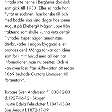
hittade inte henne i Berghems dödsbok 
som gick till 1933. Eller så hade hon 
flyttat ur socknen, hon kanske till och 
med bodde sina sista dagar hos sonen 
August på Ekeberg? Någon uppe från 
trakterna som skulle kunna veta detta? 
Flyttades torpet någon annanstans, 
återbrukades i någon byggnad eller 
brändes den? Många tankar och idéer 
som for i mitt huvud med all den här 
informationen man nu besitter. Och vi 
kan även läsa från skifte-kartan att redan 
1869 brukade Guntorp Limmosen till 
”bränntorv”. 
Torpare Sven Andersson f.1838-12-03 
d.1927-06-12 - Skogen
Hustru Edela Pehrsdotter f.1841-03-04
Son August f.1872-11-09