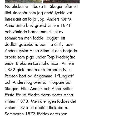
Nu blickar vi tillbaka till Skogen efter ett 
litet sidospår som jag ändå tyckte var 
intressant att följa upp. Anders hustru 
Anna Britta blev gravid vintern 1871 
och väntade barnet mot slutet av 
sommaren men födde i augusti ett 
dödfött gossebarn. Samma år flyttade 
Anders syster Anna Stina ut och började 
arbeta som piga under Torp Nedergård 
under Brukaren Lars Johansson. Vintern 
1872 gick fadern och Torparen Nils 
Persson bort 64 år gammal i ”Lungsot” 
och Anders tog över som Torpare på 
Skogen. Efter Anders och Anna Brittas 
första förlust föddes deras dotter Anna 
vintern 1873. Men åter igen föddes det 
vintern 1876 ett dödfött flickobarn. 
Sommaren 1877 föddes deras son 