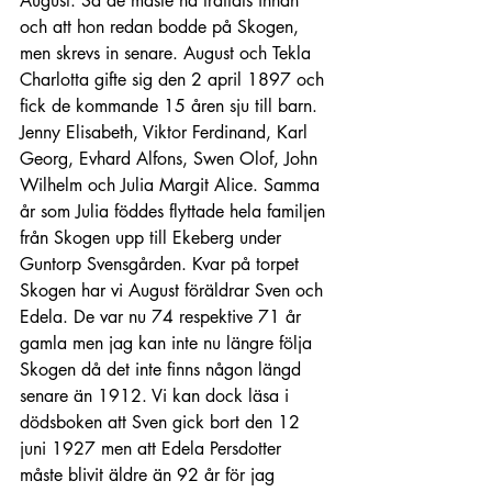
August. Så de måste ha träffats innan 
och att hon redan bodde på Skogen, 
men skrevs in senare. August och Tekla 
Charlotta gifte sig den 2 april 1897 och 
fick de kommande 15 åren sju till barn. 
Jenny Elisabeth, Viktor Ferdinand, Karl 
Georg, Evhard Alfons, Swen Olof, John 
Wilhelm och Julia Margit Alice. Samma 
år som Julia föddes flyttade hela familjen 
från Skogen upp till Ekeberg under 
Guntorp Svensgården. Kvar på torpet 
Skogen har vi August föräldrar Sven och 
Edela. De var nu 74 respektive 71 år 
gamla men jag kan inte nu längre följa 
Skogen då det inte finns någon längd 
senare än 1912. Vi kan dock läsa i 
dödsboken att Sven gick bort den 12 
juni 1927 men att Edela Persdotter 
måste blivit äldre än 92 år för jag 