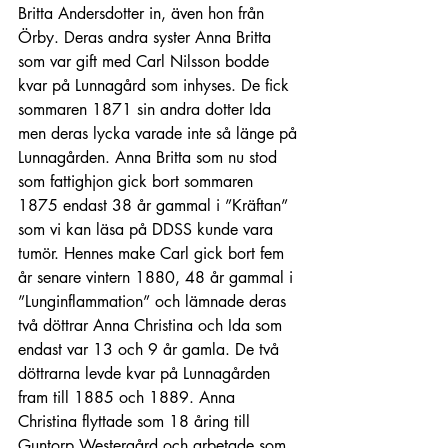
Britta Andersdotter in, även hon från 
Örby. Deras andra syster Anna Britta 
som var gift med Carl Nilsson bodde 
kvar på Lunnagård som inhyses. De fick 
sommaren 1871 sin andra dotter Ida 
men deras lycka varade inte så länge på 
Lunnagården. Anna Britta som nu stod 
som fattighjon gick bort sommaren 
1875 endast 38 år gammal i ”Kräftan” 
som vi kan läsa på DDSS kunde vara 
tumör. Hennes make Carl gick bort fem 
år senare vintern 1880, 48 år gammal i 
”Lunginflammation” och lämnade deras 
två döttrar Anna Christina och Ida som 
endast var 13 och 9 år gamla. De två 
döttrarna levde kvar på Lunnagården 
fram till 1885 och 1889. Anna 
Christina flyttade som 18 åring till 
Guntorp Westergård och arbetade som 