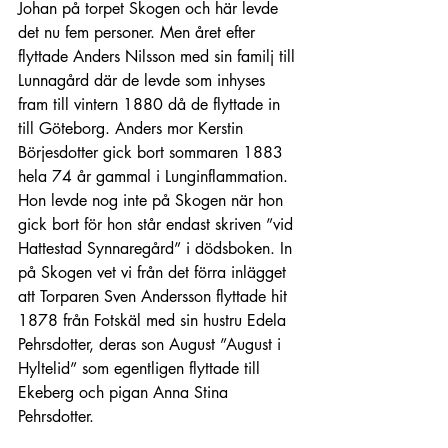
Johan på torpet Skogen och här levde 
det nu fem personer. Men året efter 
flyttade Anders Nilsson med sin familj till 
Lunnagård där de levde som inhyses 
fram till vintern 1880 då de flyttade in 
till Göteborg. Anders mor Kerstin 
Börjesdotter gick bort sommaren 1883 
hela 74 år gammal i Lunginflammation. 
Hon levde nog inte på Skogen när hon 
gick bort för hon står endast skriven ”vid 
Hattestad Synnaregård” i dödsboken. In 
på Skogen vet vi från det förra inlägget 
att Torparen Sven Andersson flyttade hit 
1878 från Fotskäl med sin hustru Edela 
Pehrsdotter, deras son August ”August i 
Hyltelid” som egentligen flyttade till 
Ekeberg och pigan Anna Stina 
Pehrsdotter.