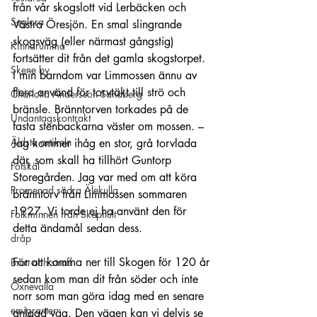
från vår skogslott vid Lerbäcken och 
Seglora
Västra Öresjön. En smal slingrande 
skogsväg (eller närmast gångstig) 
Kinnarumma
fortsätter dit från det gamla skogstorpet.
Skene by
I min barndom var Limmossen ännu av 
flera använd för torvtäkt till strö och 
Charlotta Andersson Sandberg
bränsle. Bränntorven torkades på de 
Undantagskontrakt
fasta stenbackarna väster om mossen. – 
Äldsta artikeln
Jag kommer ihåg en stor, grå torvlada 
där, som skall ha tillhört Guntorp 
Fotskäl
Storegården. Jag var med om att köra 
Promenad södra Älekulla
bränntorv från Limmossen sommaren 
1927. Vi torde ej ha använt den för 
Folkminnen från Skephult
detta ändamål sedan dess. 
dråp
För att komma ner till Skogen för 120 år 
Brott och straff
sedan kom man dit från söder och inte 
Öxnevalla
norr som man göra idag med en senare 
emigranter
anlagd väg. Den vägen kan vi delvis se 