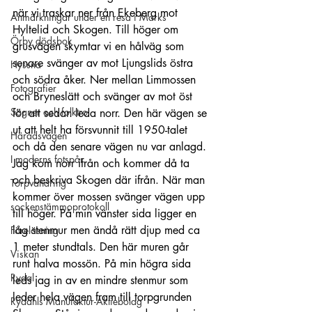
när vi traskar ner från Ekeberg mot 
Anmärkningar under en resa i Marks
Hyltelid och Skogen. Till höger om 
Örby dödsbok
grusvägen skymtar vi en hålväg som 
senare svänger av mot Ljungslids östra 
Hyssna
och södra åker. Ner mellan Limmossen 
Fotografier
och Bryneslätt och svänger av mot öst 
Sägner och folktro
för att sedan leda norr. Den här vägen se 
ut att helt ha försvunnit till 1950-talet 
Häradsvägen
och då den senare vägen nu var anlagd. 
I moderns fotspår
Jag kom norr ifrån och kommer då ta 
och beskriva Skogen där ifrån. När man 
Torpvandring
kommer över mossen svänger vägen upp 
sockenstämmoprotokoll
till höger. På min vänster sida ligger en 
låg stenmur men ändå rätt djup med ca 
Föreläsning
1 meter stundtals. Den här muren går 
Viskan
runt halva mossön. På min högra sida 
Rydal
leds jag in av en mindre stenmur som 
leder hela vägen fram till torpgrunden 
Rydahls Manufaktur-Aktiebolag