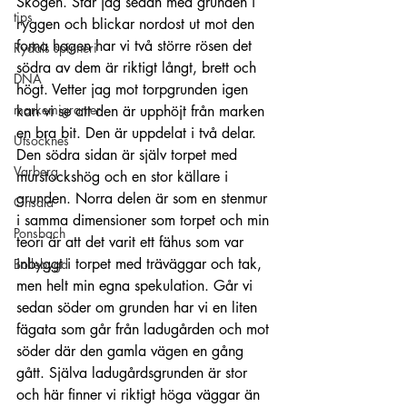
Skogen. Står jag sedan med grunden i 
tips
ryggen och blickar nordost ut mot den 
forna hagen har vi två större rösen det 
Rydals spinneri
södra av dem är riktigt långt, brett och 
DNA
högt. Vetter jag mot torpgrunden igen 
markemigranter
kan vi se att den är upphöjt från marken 
en bra bit. Den är uppdelat i två delar. 
Utsocknes
Den södra sidan är själv torpet med 
Varberg
murstockshög och en stor källare i 
grunden. Norra delen är som en stenmur 
Onsala
i samma dimensioner som torpet och min 
Ponsbach
teori är att det varit ett fähus som var 
inbyggt i torpet med träväggar och tak, 
Bollebygd
men helt min egna spekulation. Går vi 
sedan söder om grunden har vi en liten 
fägata som går från ladugården och mot 
söder där den gamla vägen en gång 
gått. Själva ladugårdsgrunden är stor 
och här finner vi riktigt höga väggar än 