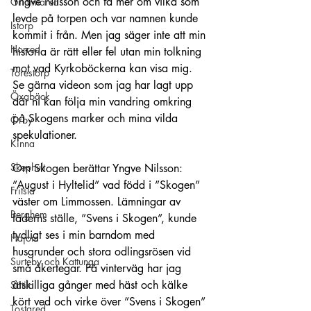
Yngve Nilsson och få mer om vilka som 
Grimmared
levde på torpen och var namnen kunde 
Istorp
kommit i från. Men jag säger inte att min 
Horred
historia är rätt eller fel utan min tolkning 
mot vad Kyrkoböckerna kan visa mig. 
Torestorp
Se gärna videon som jag har lagt upp 
Öxabäck
där ni kan följa min vandring omkring 
på Skogens marker och mina vilda 
Örby
spekulationer.
Kinna
Skephult
Om Skogen berättar Yngve Nilsson:
”August i Hyltelid” vad född i ”Skogen” 
Fritsla
väster om Limmossen. Lämningar av 
Berghem
faderns ställe, ”Svens i Skogen”, kunde 
tydligt ses i min barndom med 
Hajom
husgrunder och stora odlingsrösen vid 
Surteby och Kattunga
små åkertegar. På vinterväg har jag 
åtskilliga gånger med häst och kälke 
Sätila
kört ved och virke över ”Svens i Skogen” 
Tostared