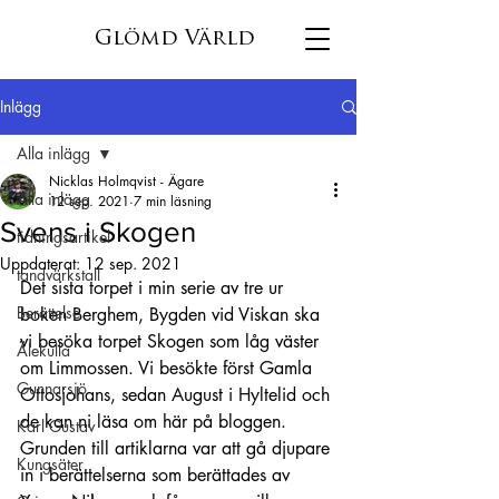
Glömd Värld
Inlägg
Alla inlägg
Nicklas Holmqvist - Ägare
Alla inlägg
12 sep. 2021
7 min läsning
Svens i Skogen
tidningsartikel
Uppdaterat:
12 sep. 2021
tandvärkstall
Det sista torpet i min serie av tre ur 
Berättelse
boken Berghem, Bygden vid Viskan ska 
vi besöka torpet Skogen som låg väster 
Älekulla
om Limmossen. Vi besökte först Gamla 
Gunnarsjö
Ottosjohans, sedan August i Hyltelid och 
de kan ni läsa om här på bloggen. 
Karl Gustav
Grunden till artiklarna var att gå djupare 
Kungsäter
in i berättelserna som berättades av 