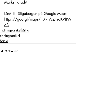
Marks härad?
Länk till Stigabergen på Google Maps: 
https://goo.gl/maps/mXRtWZ1roKVfPrV
a8
Tidningsartikel
sätila
tidningsartikel
Sätila
Liknande inlägg
Visa alla