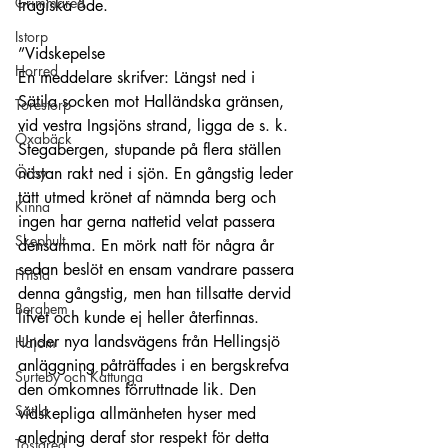
Grimmared
tragiska öde.
Istorp
”Vidskepelse
Horred
En meddelare skrifver: Längst ned i 
Sätila socken mot Halländska gränsen, 
Torestorp
vid vestra Ingsjöns strand, ligga de s. k. 
Öxabäck
Stegabergen, stupande på flera ställen 
Örby
nästan rakt ned i sjön. En gångstig leder 
tätt utmed krönet af nämnda berg och 
Kinna
ingen har gerna nattetid velat passera 
Skephult
densamma. En mörk natt för några år 
sedan beslöt en ensam vandrare passera 
Fritsla
denna gångstig, men han tillsatte dervid 
Berghem
lifvet och kunde ej heller återfinnas. 
Under nya landsvägens från Hellingsjö 
Hajom
anläggning påträffades i en bergskrefva 
Surteby och Kattunga
den omkomnes förruttnade lik. Den 
Sätila
vidskepliga allmänheten hyser med 
anledning deraf stor respekt för detta 
Tostared