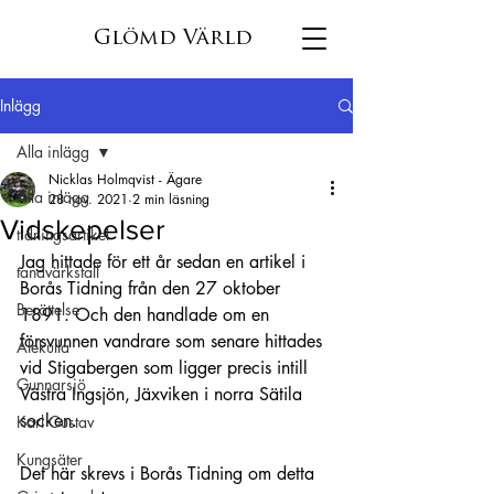
Glömd Värld
Inlägg
Alla inlägg
Nicklas Holmqvist - Ägare
Alla inlägg
28 nov. 2021
2 min läsning
Vidskepelser
tidningsartikel
Jag hittade för ett år sedan en artikel i 
tandvärkstall
Borås Tidning från den 27 oktober 
Berättelse
1891. Och den handlade om en 
försvunnen vandrare som senare hittades 
Älekulla
vid Stigabergen som ligger precis intill 
Gunnarsjö
Västra Ingsjön, Jäxviken i norra Sätila 
socken. 
Karl Gustav
Kungsäter
Det här skrevs i Borås Tidning om detta 