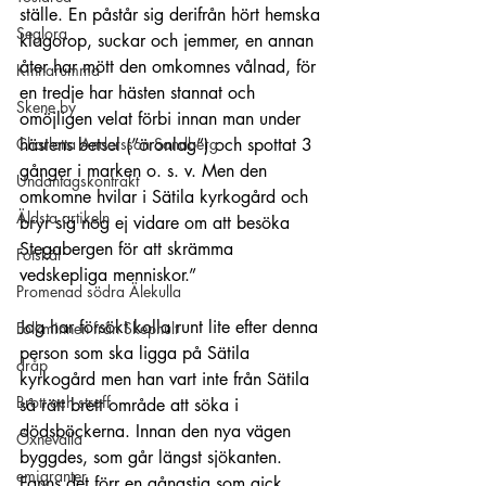
ställe. En påstår sig derifrån hört hemska 
Seglora
klagorop, suckar och jemmer, en annan 
åter har mött den omkomnes vålnad, för 
Kinnarumma
en tredje har hästen stannat och 
Skene by
omöjligen velat förbi innan man under 
Charlotta Andersson Sandberg
hästens betsel (”öronlag”) och spottat 3 
gånger i marken o. s. v. Men den 
Undantagskontrakt
omkomne hvilar i Sätila kyrkogård och 
Äldsta artikeln
bryr sig nog ej vidare om att besöka 
Stegabergen för att skrämma 
Fotskäl
vedskepliga menniskor.”
Promenad södra Älekulla
Jag har försökt kolla runt lite efter denna 
Folkminnen från Skephult
person som ska ligga på Sätila 
dråp
kyrkogård men han vart inte från Sätila 
Brott och straff
så rätt brett område att söka i 
dödsböckerna. Innan den nya vägen 
Öxnevalla
byggdes, som går längst sjökanten. 
emigranter
Fanns det förr en gångstig som gick 