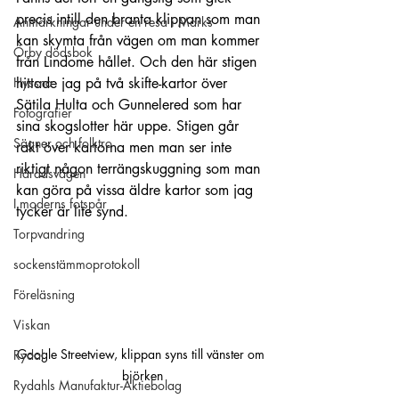
precis intill den branta klippan som man 
Anmärkningar under en resa i Marks
kan skymta från vägen om man kommer 
Örby dödsbok
från Lindome hållet. Och den här stigen 
Hyssna
hittade jag på två skifte-kartor över 
Sätila Hulta och Gunnelered som har 
Fotografier
sina skogslotter här uppe. Stigen går 
Sägner och folktro
rakt över kartorna men man ser inte 
riktigt någon terrängskuggning som man 
Häradsvägen
kan göra på vissa äldre kartor som jag 
I moderns fotspår
tycker är lite synd.
Torpvandring
sockenstämmoprotokoll
Föreläsning
Viskan
Google Streetview, klippan syns till vänster om 
Rydal
björken
Rydahls Manufaktur-Aktiebolag