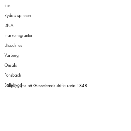
tips
Rydals spinneri
DNA
markemigranter
Utsocknes
Varberg
Onsala
Ponsbach
Bollebygd
Stigen syns på Gunnelereds skifte-karta 1848