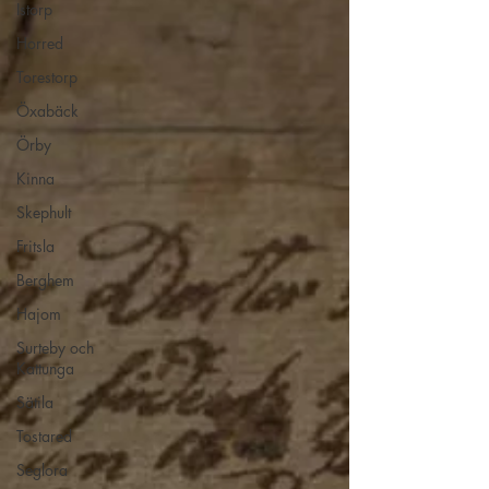
Istorp
Horred
Torestorp
Öxabäck
Örby
Kinna
Skephult
Fritsla
Berghem
Hajom
Surteby och
Kattunga
Sätila
Tostared
Seglora