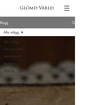
Glömd Värld
Blogg
Alla inlägg
Alla inlägg
tidningsartikel
tandvärkstall
Berättelse
Älekulla
Gunnarsjö
Karl Gustav
Kungsäter
Grimmared