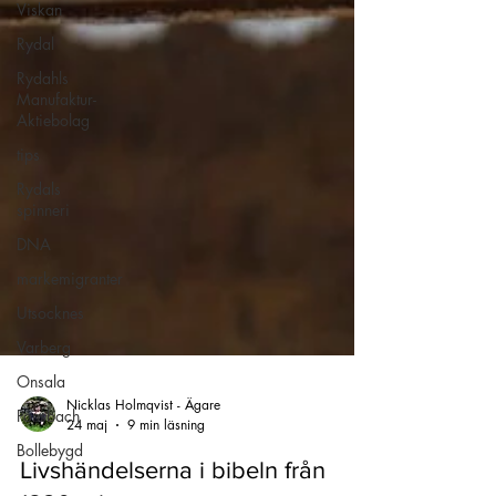
Viskan
Rydal
Rydahls
Manufaktur-
Aktiebolag
tips
Rydals
spinneri
DNA
markemigranter
Utsocknes
Varberg
Onsala
Ponsbach
Bollebygd
Nicklas Holmqvist - Ägare
24 maj
9 min läsning