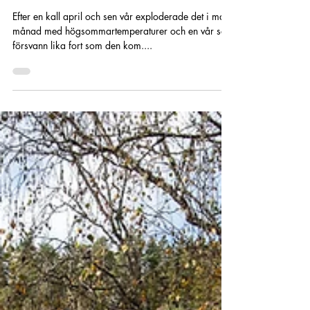
Nicklas Holmqvist - Ägare
1 juni 2024
9 min läsning
Akta finnarne!
Efter en kall april och sen vår exploderade det i maj
månad med högsommartemperaturer och en vår som
försvann lika fort som den kom....