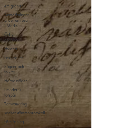
emigranter
Anmärkningar
under en resa
i Marks
Örby
dödsbok
Hyssna
Fotografier
Sägner och
folktro
Häradsvägen
I moderns
fotspår
Torpvandring
sockenstämmoprotokoll
Föreläsning