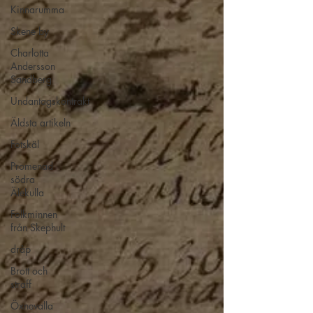
Kinnarumma
Skene by
Charlotta
Andersson
Sandberg
Undantagskontrakt
Äldsta artikeln
Fotskäl
Promenad
södra
Älekulla
Folkminnen
från Skephult
dråp
Brott och
straff
Öxnevalla