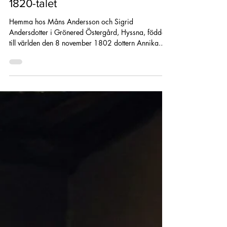
Livshändelserna i bibeln från
1820-talet
Hemma hos Måns Andersson och Sigrid
Andersdotter i Grönered Östergård, Hyssna, föddes
till världen den 8 november 1802 dottern Annika.
Hon hade fem äldre syskon, Anders, Karin, Anders,
Anna och Kerstin. När Annika endast var 2,5år
gammal gick hennes två äldre systrar Anna och
Kerstin bort men endast Anna nämns i dödboken.
Under tidigt 1810-talet gifte sig Annikas 18 år äldre
bror Anders sig med Martha Eriksdotter och deras
son Johannes föddes på hemmanet våren 1814.
Anders to