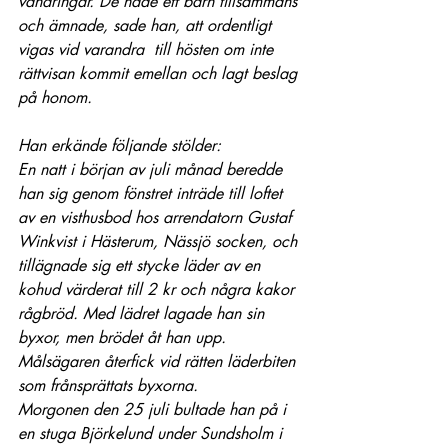
vandringar. De hade ett barn tillsammans 
och ämnade, sade han, att ordentligt 
vigas vid varandra  till hösten om inte 
rättvisan kommit emellan och lagt beslag 
på honom.
Han erkände följande stölder:
En natt i början av juli månad beredde 
han sig genom fönstret inträde till loftet 
av en visthusbod hos arrendatorn Gustaf 
Winkvist i Hästerum, Nässjö socken, och 
tillägnade sig ett stycke läder av en 
kohud värderat till 2 kr och några kakor 
rågbröd. Med lädret lagade han sin 
byxor, men brödet åt han upp. 
Målsägaren återfick vid rätten läderbiten 
som frånsprättats byxorna.
Morgonen den 25 juli bultade han på i 
en stuga Björkelund under Sundsholm i 