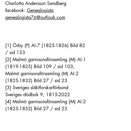
Charlotta Andersson Sandberg
facebook: 
Genealogista
genealogista76@outlook.com
[1]
 Örby (P) AI:7 (1825-1826) Bild 82 
/ sid 153
[2]
 Malmö garnisonsförsamling (M) AI:1 
(1819-1825) Bild 109 / sid 103, 
Malmö garnisonsförsamling (M) AI:2 
(1825-1832) Bild 27 / sid 23
[3]
 Sveriges släktforskarförbund: 
Sveriges dödbok 9, 1815-2022
[4]
 Malmö garnisonsförsamling (M) AI:2 
(1825-1832) Bild 27 / sid 23
[5]
 Örby (P) F:1 (1825-1861) Bild 21
[6]
 Örby (P) F:1 (1825-1861) Bild 24
[7]
 Centralfängelset Långholmen (A, AB) 