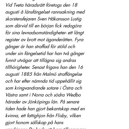
Vid Tveta häradsrätt företogs den 18 
augusti å länsfängelset rannsakning med 
skorstensfejaren Sven Håkansson Lustig 
som därvid till en början fick redogöra 
för sina levnadsomständigheter- ett långt 
register av brott mot äganderätten. Fyra 
gånger är han straffad för stöld och 
under sin fängelsetid har han två gånger 
funnit utvägar att tillägna sig andras 
tillhörigheter. Senast frigavs han den 16 
augusti 1885 från Malmö straffängelse 
och har efter nämnda tid uppehållit sig 
som kringvandrande sotare i Östra och 
Västra samt i Norra och södra Wedbo 
härader av Jönköpings län. På senare 
tiden hade han gjort bekantskap med en 
kvinna, ett fattighjon från Flisby, vilken 
gjort honom sällskap på hans 