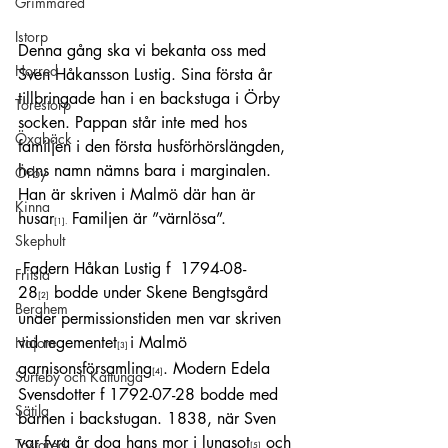
Grimmared
Istorp
Denna gång ska vi bekanta oss med 
Horred
Sven Håkansson Lustig. Sina första år 
tillbringade han i en backstuga i Örby 
Torestorp
socken. Pappan står inte med hos 
Öxabäck
familjen i den första husförhörslängden, 
hans namn nämns bara i marginalen. 
Örby
Han är skriven i Malmö där han är 
Kinna
husar
 Familjen är ”värnlösa”.
[1]
.
Skephult
 Fadern Håkan Lustig f  1794-08-
Fritsla
28
 bodde under Skene Bengtsgård 
[2]
Berghem
under permissionstiden men var skriven 
vid regementet
i Malmö 
Hajom
[3]
garnisonsförsamling
. Modern Edela 
[4]
Surteby och Kattunga
Svensdotter f 1792-07-28 bodde med 
Sätila
barnen i backstugan. 1838, när Sven 
var fyra år dog hans mor i lungsot
 och 
Tostared
[5]