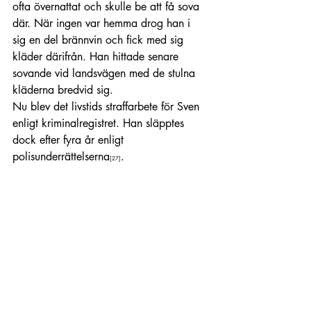
ofta övernattat och skulle be att få sova 
där. När ingen var hemma drog han i 
sig en del brännvin och fick med sig 
kläder därifrån. Han hittade senare 
sovande vid landsvägen med de stulna 
kläderna bredvid sig.
Nu blev det livstids straffarbete för Sven 
enligt kriminalregistret. Han släpptes 
dock efter fyra år enligt 
polisunderrättelserna
.  
[27]