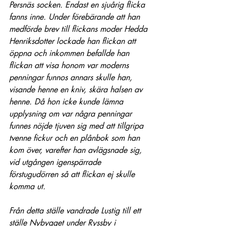
Persnäs socken. Endast en sjuårig flicka 
fanns inne. Under förebärande att han 
medförde brev till flickans moder Hedda 
Henriksdotter lockade han flickan att 
öppna och inkommen befallde han 
flickan att visa honom var moderns 
penningar funnos annars skulle han, 
visande henne en kniv, skära halsen av 
henne. Då hon icke kunde lämna 
upplysning om var några penningar 
funnes nöjde tjuven sig med att tillgripa 
tvenne fickur och en plånbok som han 
kom över, varefter han avlägsnade sig, 
vid utgången igenspärrade 
förstugudörren så att flickan ej skulle 
komma ut.
Från detta ställe vandrade Lustig till ett 
ställe Nybygget under Ryssby i 