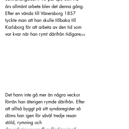
års allmänt arbete blev det denna gång. 
Efter en vända till Vänersborg 1857 
tyckte man att han skulle tillbaka till 
Karlsborg för att arbeta av den tid som 
var kvar när han rymt därifrån tidigare
[20]
Det hann inte gå mer än några veckor 
förrän han återigen rymde därifrån. Efter 
att alltså byggt på sitt syndaregister så 
döms han igen för såväl tredje resan 
stöld, rymning och 