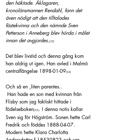
den häktade. Åklagaren, 
kronolänsmannen Rendahl, fann det 
även nödigt att den tilltalades 
fästekvinna och den nämnde Sven 
Petterson i Anneberg blev hörda i målet 
innan det avgjordes.
[33
]
Det blev livstid och denna gång kom 
han aldrig ut igen. Han avled i Malmö 
centralfängelse 1898-01-09
[34]
Och så en ,liten parentes..
 Han hade en son med kvinnan från 
Flisby som jag faktiskt hittade i 
födelseboken
. I denna notis kallar 
[35]
Sven sig för Högström. Sonen hette Carl 
Fredrik och föddes 1888-04-07. 
Modern hette Klara Charlotta 
Andersdotter f 18530823 och var 