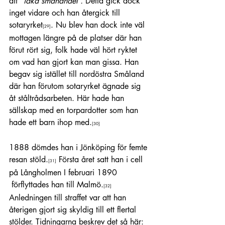
att ”
idka småhandel”.
 Detta gick dock 
inget vidare och han återgick till 
sotaryrket
. Nu blev han dock inte väl 
[29]
mottagen längre på de platser där han 
förut rört sig, folk hade väl hört ryktet 
om vad han gjort kan man gissa. Han 
begav sig istället till nordöstra Småland 
där han förutom sotaryrket ägnade sig 
åt ståltrådsarbeten. Här hade han 
sällskap med en torpardotter som han 
hade ett barn ihop med.
[30]
1888 dömdes han i Jönköping för femte 
resan stöld.
 Första året satt han i cell 
[31]
på Långholmen I februari 1890 
 förflyttades han till Malmö.
[32]
Anledningen till straffet var att han 
återigen gjort sig skyldig till ett flertal 
stölder. Tidningarna beskrev det så här: