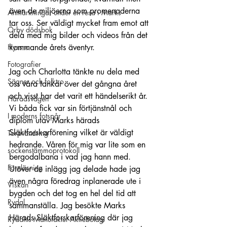
även de miljöerna som promenaderna 
Anmärkningar under en resa i Marks
tar oss. Ser väldigt mycket fram emot att 
Örby dödsbok
dela med mig bilder och videos från det 
Hyssna
kommande årets äventyr.
Fotografier
Jag och Charlotta tänkte nu dela med 
Sägner och folktro
oss våra tankar över det gångna året 
och visst har det varit ett händelserikt år. 
Häradsvägen
Vi båda fick var sin förtjänstnål och 
I moderns fotspår
diplom utav Marks härads 
Släktforskarförening vilket är väldigt 
Torpvandring
hedrande. Våren för mig var lite som en 
sockenstämmoprotokoll
bergodalbana i vad jag hann med. 
Föreläsning
Utöver de inlägg jag delade hade jag 
även några föredrag inplanerade ute i 
Viskan
bygden och det tog en hel del tid att 
Rydal
sammanställa. Jag besökte Marks 
Härads Släktforskarförening där jag 
Rydahls Manufaktur-Aktiebolag