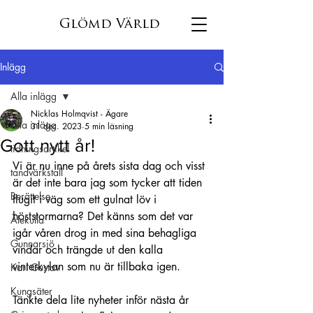
Glömd Värld
Inlägg
Alla inlägg
Nicklas Holmqvist - Ägare
Alla inlägg
31 dec. 2023
5 min läsning
Gott nytt år!
tidningsartikel
Vi är nu inne på årets sista dag och visst 
tandvärkstall
är det inte bara jag som tycker att tiden 
Berättelse
flugit i väg som ett gulnat löv i 
höststormarna? Det känns som det var 
Älekulla
igår våren drog in med sina behagliga 
Gunnarsjö
vindar och trängde ut den kalla 
vinterkylan som nu är tillbaka igen.
Karl Gustav
Kungsäter
Tänkte dela lite nyheter inför nästa år 