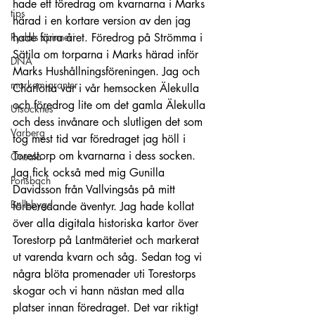
hade ett föredrag om kvarnarna i Marks 
tips
härad i en kortare version av den jag 
Rydals spinneri
hade förra året. Föredrog på Strömma i 
Sätila om torparna i Marks härad inför 
DNA
Marks Hushållningsföreningen. Jag och 
markemigranter
Charlotta var i vår hemsocken Älekulla 
och föredrog lite om det gamla Älekulla 
Utsocknes
och dess invånare och slutligen det som 
Varberg
tog mest tid var föredraget jag höll i 
Torestorp om kvarnarna i dess socken. 
Onsala
Jag fick också med mig Gunilla 
Ponsbach
Davidsson från Vallvingsås på mitt 
Bollebygd
förberedande äventyr. Jag hade kollat 
över alla digitala historiska kartor över 
Torestorp på Lantmäteriet och markerat 
ut varenda kvarn och såg. Sedan tog vi 
några blöta promenader uti Torestorps 
skogar och vi hann nästan med alla 
platser innan föredraget. Det var riktigt 