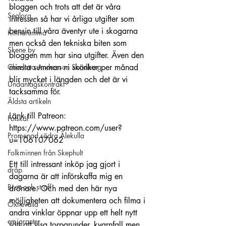
bloggen och trots att det är våra 
Seglora
intressen så har vi årliga utgifter som 
bensin till våra äventyr ute i skogarna 
Kinnarumma
men också den tekniska biten som 
Skene by
bloggen mm har sina utgifter. Även den 
Charlotta Andersson Sandberg
minsta summan ni skänker per månad 
blir mycket i längden och det är vi 
Undantagskontrakt
tacksamma för.
Äldsta artikeln
Länk till Patreon: 
Fotskäl
https://www.patreon.com/user?
Promenad södra Älekulla
u=106107062
Folkminnen från Skephult
Ett till intressant inköp jag gjort i 
dråp
dagarna är att införskaffa mig en 
Brott och straff
drönare. Och med den här nya 
möjligheten att dokumentera och filma i 
Öxnevalla
andra vinklar öppnar upp ett helt nytt 
emigranter
sätt att visa torpgrunder, kvarnfall men 