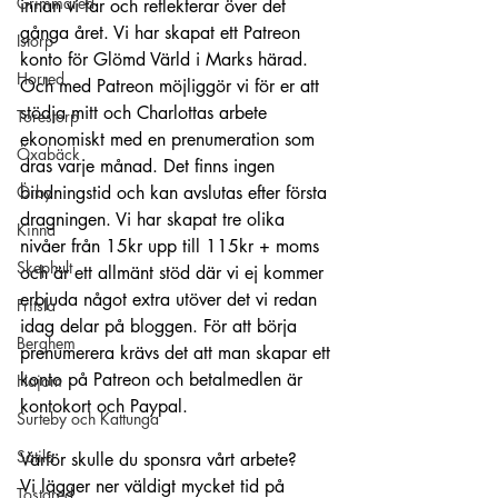
Grimmared
innan vi tar och reflekterar över det 
gånga året. Vi har skapat ett Patreon 
Istorp
konto för Glömd Värld i Marks härad. 
Horred
Och med Patreon möjliggör vi för er att 
stödja mitt och Charlottas arbete 
Torestorp
ekonomiskt med en prenumeration som 
Öxabäck
dras varje månad. Det finns ingen 
Örby
bindningstid och kan avslutas efter första 
dragningen. Vi har skapat tre olika 
Kinna
nivåer från 15kr upp till 115kr + moms 
Skephult
och är ett allmänt stöd där vi ej kommer 
erbjuda något extra utöver det vi redan 
Fritsla
idag delar på bloggen. För att börja 
Berghem
prenumerera krävs det att man skapar ett 
konto på Patreon och betalmedlen är 
Hajom
kontokort och Paypal.
Surteby och Kattunga
Sätila
Varför skulle du sponsra vårt arbete?
Vi lägger ner väldigt mycket tid på 
Tostared