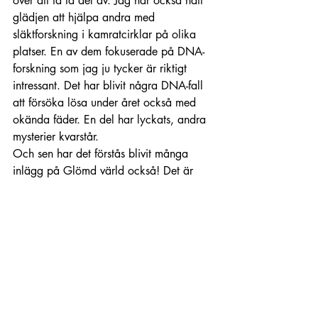
över att få ta del av. Jag har också haft 
glädjen att hjälpa andra med 
släktforskning i kamratcirklar på olika 
platser. En av dem fokuserade på DNA-
forskning som jag ju tycker är riktigt 
intressant. Det har blivit några DNA-fall 
att försöka lösa under året också med 
okända fäder. En del har lyckats, andra 
mysterier kvarstår.
Och sen har det förstås blivit många 
inlägg på Glömd värld också! Det är 
svårt att hitta någon favorit så där på 
rak arm men visst är det extra kul när 
man kan koppla personerna man skriver 
om till sin egen släkt, det kan jag inte 
förneka. Pastorskan och Tatuerar-Kalle 
ligger nog ganska högt av just den 
anledningen. Jag har förresten gått en 
dombokskurs också under året och i 