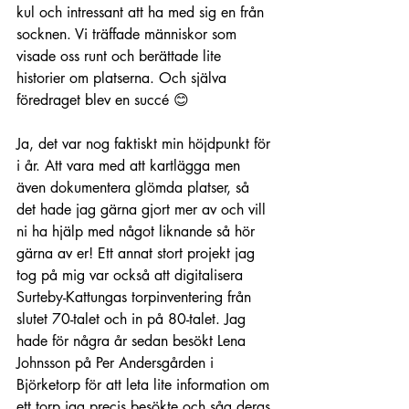
kul och intressant att ha med sig en från 
socknen. Vi träffade människor som 
visade oss runt och berättade lite 
historier om platserna. Och själva 
föredraget blev en succé 😊
Ja, det var nog faktiskt min höjdpunkt för 
i år. Att vara med att kartlägga men 
även dokumentera glömda platser, så 
det hade jag gärna gjort mer av och vill 
ni ha hjälp med något liknande så hör 
gärna av er! Ett annat stort projekt jag 
tog på mig var också att digitalisera 
Surteby-Kattungas torpinventering från 
slutet 70-talet och in på 80-talet. Jag 
hade för några år sedan besökt Lena 
Johnsson på Per Andersgården i 
Björketorp för att leta lite information om 
ett torp jag precis besökte och såg deras 