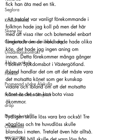
fick han äta med en tik.
Seglora
 Att tretalet var vanligt förekommande i 
Kinnarumma
folktron hade jag koll på men det här 
Skene by
med att vissa riter och botemedel enbart 
Charlotta Andersson Sandberg
fungerade om de inblandade hade olika 
kön, det hade jag ingen aning om 
Undantagskontrakt
innan. Detta förekommer många gånger 
Äldsta artikeln
i boken Sjukdomsbot i Västergötland. 
Ibland handlar det om att det måste vara 
Fotskäl
det motsatta könet som ger kunskap 
Promenad södra Älekulla
vidare och ibland om att det motsatta 
könet är det som kan bota vissa 
Folkminnen från Skephult
åkommor. 
dråp
Brott och straff
Tydligen skulle löss vara bra också! Tre 
vägglöss och tre huvudlöss skulle 
Öxnevalla
blandas i maten. Tretalet även här alltså. 
emigranter
På en del håll skulle det vara löss från 