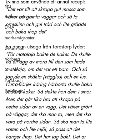
kvinna som använde ett annat recept:
tips
”Det var till att skrapa gul mossa som 
Rydals spinneri
växer på gamla väggar och så ta 
ormskinn och gul tråd och lite grädde 
DNA
och baka ihop det
”
markemigranter
En annan utsaga från Torestorp lyder:
Utsocknes
”För matalaja bakte de kaker. De skulle 
Varberg
ha ett ägg av mora till den som hade 
matalaja, om det var ett barn. Och så 
Onsala
tog de en skäkta (vägglus) och en lus. 
Ponsbach
Hurra-Börjes käring härborta skulle baka 
Bollebygd
sådana kaker. Så stekte hon dem i smör. 
Men det går lika bra att skrapa på 
nedre sidan av en vägg. Det växer grönt 
på väggar, det ska man ta, men det ska 
vara på nordre sidan. Så ska man ta lite 
vatten och lite mjöl, så pass att det 
hänger ihop. Det har jag bakt. Det är 