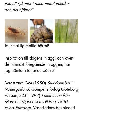
inte ett ryk mer i mina matalajekaker 
och det hjälper”
Ja, smaklig måltid hörrni!
Inspiration till dagens inlägg, och även 
de närmast föregående inläggen, har 
jag hämtat i följande böcker.
Bergstrand C-M (1950) 
Sjukdomsbot i 
Västergötland.
 Gumperts förlag Göteborg
Ahlberger,G (1997)
 Folkminnen från 
Mark-om sägner och folktro i 1800-
talets Torestorp
. Vasastadens bokbinderi