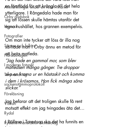
en förstfödd för att krångla till det hela 
Anmärkningar under en resa i Marks
ytterligare. I Rångedala hade man för 
Örby dödsbok
sig att lössen skulle hämtas utanför det 
Hyssna
egna hushållet, hos grannen exempelvis.
Fotografier
Om man inte tycker att löss är illa nog 
Sägner och folktro
så hade man i Örby ännu en metod för 
att bota matleda.
Häradsvägen
”Jag hade en gammal mor, som blev 
I moderns fotspår
matledsen många gånger. Tre droppar 
ska en krama ur en hästaskit och komma 
Torpvandring
i dem i krösamos. Hon fick många såna 
sockenstämmoprotokoll
slickar.”
Föreläsning
Jag befarar att det troligen skulle få rent 
Viskan
motsatt effekt om jag tvingades äta det…
Rydal
I Röllese i Torestorp ska det ha funnits en 
Rydahls Manufaktur-Aktiebolag