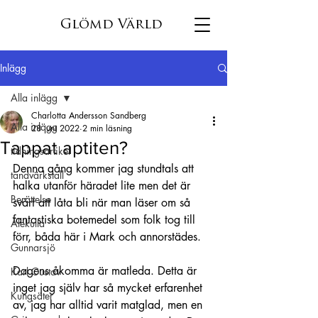
Glömd Värld
Inlägg
Alla inlägg
Charlotta Andersson Sandberg
Alla inlägg
28 juni 2022
2 min läsning
Tappat aptiten?
tidningsartikel
Denna gång kommer jag stundtals att 
tandvärkstall
halka utanför häradet lite men det är 
Berättelse
svårt att låta bli när man läser om så 
fantastiska botemedel som folk tog till 
Älekulla
förr, båda här i Mark och annorstädes.
Gunnarsjö
Dagens åkomma är matleda. Detta är 
Karl Gustav
inget jag själv har så mycket erfarenhet 
Kungsäter
av, jag har alltid varit matglad, men en 