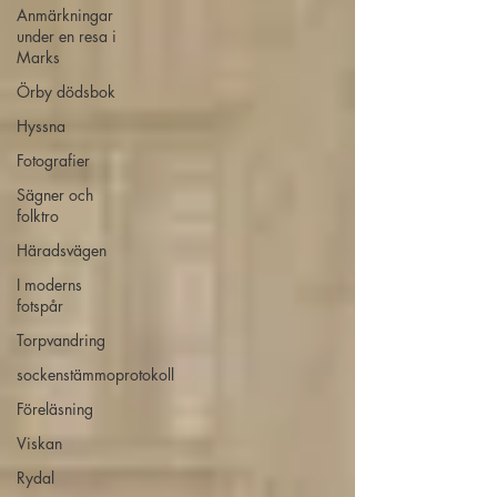
Anmärkningar
under en resa i
Marks
Örby dödsbok
Hyssna
Fotografier
Sägner och
folktro
Häradsvägen
I moderns
fotspår
Torpvandring
sockenstämmoprotokoll
Föreläsning
Viskan
Rydal