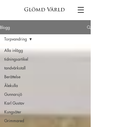
Glömd Värld
Blogg
Torpvandring
Alla inlägg
tidningsartikel
tandvärkstall
Berättelse
Älekulla
Gunnarsjö
Karl Gustav
Kungsäter
Grimmared