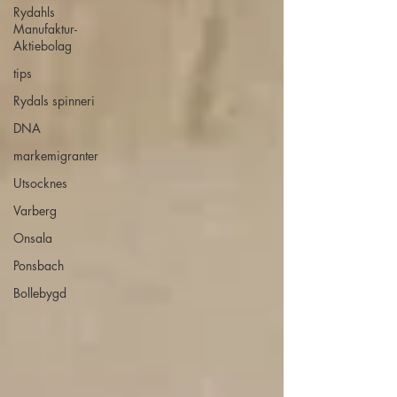
Rydahls
Manufaktur-
Aktiebolag
tips
Rydals spinneri
DNA
markemigranter
Utsocknes
Varberg
Onsala
Ponsbach
Bollebygd