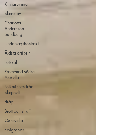
Kinnarumma
Skene by
Charlotta
Andersson
Sandberg
Undantagskontrakt
Äldsta artikeln
Fotskäl
Promenad södra
Älekulla
Folkminnen från
Skephult
dråp
Brott och straff
Öxnevalla
emigranter