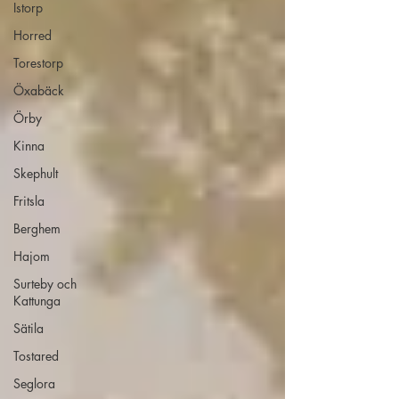
Istorp
Horred
Torestorp
Öxabäck
Örby
Kinna
Skephult
Fritsla
Berghem
Hajom
Surteby och
Kattunga
Sätila
Tostared
Seglora