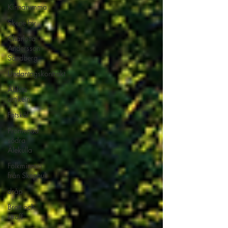
Kinnarumma
Skene by
Charlotta
Andersson
Sandberg
Undantagskontrakt
Äldsta
artikeln
Fotskäl
Promenad
södra
Älekulla
Folkminnen
från Skephult
dråp
Brott och
straff