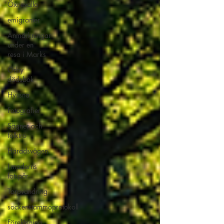
Öxnevalla
emigranter
Anmärkningar
under en
resa i Marks
Örby
dödsbok
Hyssna
Fotografier
Sägner och
folktro
Häradsvägen
I moderns
fotspår
Torpvandring
sockenstämmoprotokoll
Föreläsning