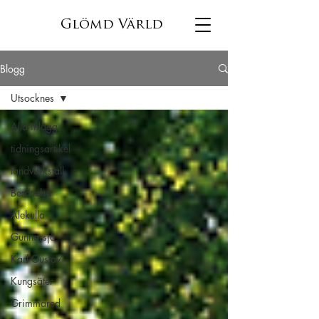
Glömd Värld
Blogg
Utsocknes
Alla inlägg
tidningsartikel
tandvärkstall
Berättelse
Älekulla
Gunnarsjö
Karl Gustav
Kungsäter
Grimmared