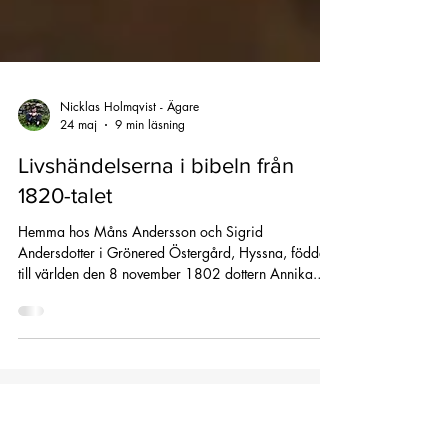
Nicklas Holmqvist - Ägare
24 maj
9 min läsning
Livshändelserna i bibeln från
1820-talet
Hemma hos Måns Andersson och Sigrid
Andersdotter i Grönered Östergård, Hyssna, föddes
till världen den 8 november 1802 dottern Annika.
Hon hade fem äldre syskon, Anders, Karin, Anders,
Anna och Kerstin. När Annika endast var 2,5år
gammal gick hennes två äldre systrar Anna och