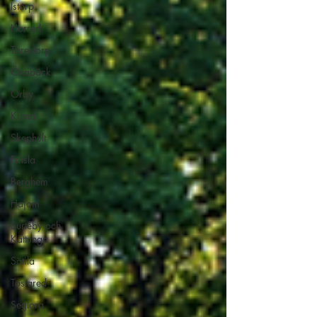
Istorp
Horred
Torestorp
Öxabäck
Örby
Kinna
Skephult
Fritsla
Berghem
Hajom
Surteby och
Kattunga
Sätila
Tostared
Seglora