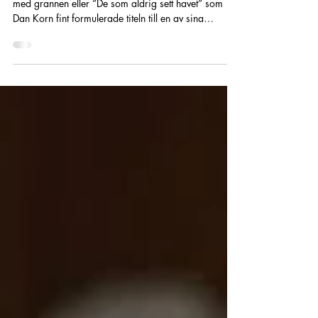
De som lämnade häradet
Man hör ofta att folk inte flyttade värst långt, gifte sig
med grannen eller ”De som aldrig sett havet” som
Dan Korn fint formulerade titeln till en av sina
fantastiska böcker. Men visst förekom det att vissa
tog steget längre och flyttade från sin kära bygd och
då menar jag inte emigration eller nästa härad. Idag
kommer ni få ta del av några människors livsöden,
som vågade chansa eller var de tvungna att lämna
sin hemort? Jag har använt mig av Arkiv Digital och
sökt på vissa