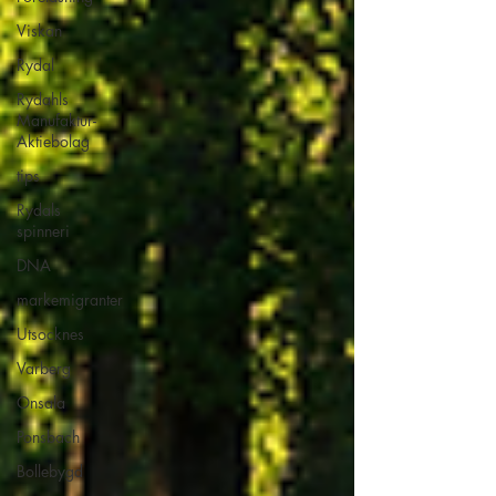
Viskan
Rydal
Rydahls
Manufaktur-
Aktiebolag
tips
Rydals
spinneri
DNA
markemigranter
Utsocknes
Varberg
Onsala
Ponsbach
Bollebygd